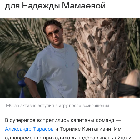
для Надежды Мамаевой
T-Killah активно вступил в игру после возвращения
В суперигре встретились капитаны команд —
Александр Тарасов
и Торнике Квитатиани. Им
одновременно приходилось подбрасывать яйцо и