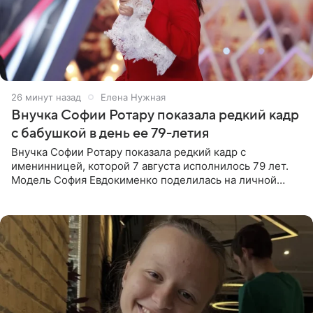
26 минут назад
Елена Нужная
Внучка Софии Ротару показала редкий кадр
с бабушкой в день ее 79-летия
Внучка Софии Ротару показала редкий кадр с
именинницей, которой 7 августа исполнилось 79 лет.
Модель София Евдокименко поделилась на личной
странице в социальной сети фотографией знаменитой
бабушки. На снимке