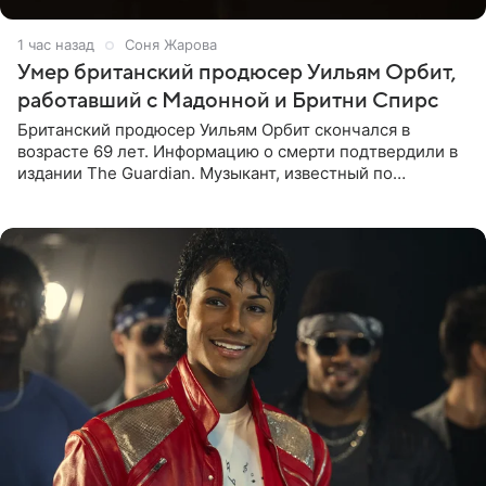
1 час назад
Соня Жарова
Умер британский продюсер Уильям Орбит,
работавший с Мадонной и Бритни Спирс
Британский продюсер Уильям Орбит скончался в
возрасте 69 лет. Информацию о смерти подтвердили в
издании The Guardian. Музыкант, известный по
сотрудничеству с Мадонной, Бритни Спирс и
коллективами Blur и U2,