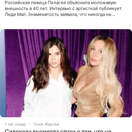
Российская певица Пелагея объяснила моложавую
внешность в 40 лет. Интервью с артисткой публикует
Леди Mail. Знаменитость заявила, что никогда не
прибегала к филлерам. При этом она регулярно
посещает
1 час назад
Соня Жарова
Седокова высмеяла слухи о том, что не