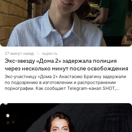
27 минут назад
super.ru
Экс‑звезду «Дома 2» задержала полиция
через несколько минут после освобождения
Экс‑участницу «Дома 2» Анастасию Брагину задержали
по подозрению в изготовлении и распространении
порнографии. Как сообщает Telegram-канал SHOT,
девушка может оказаться в СИЗО. Следствие
ходатайствует об