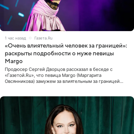
1 час назад
Газета.Ru
«Очень влиятельный человек за границей»:
раскрыты подробности о муже певицы
Margo
Продюсер Сергей Дворцов рассказал в беседе с
«Газетой.Ru», что певица Margo (Маргарита
Овсянникова) замужем за влиятельным за границей
бизнесменом. По словам Дворцова, о браке протеже
Филиппа Киркорова в