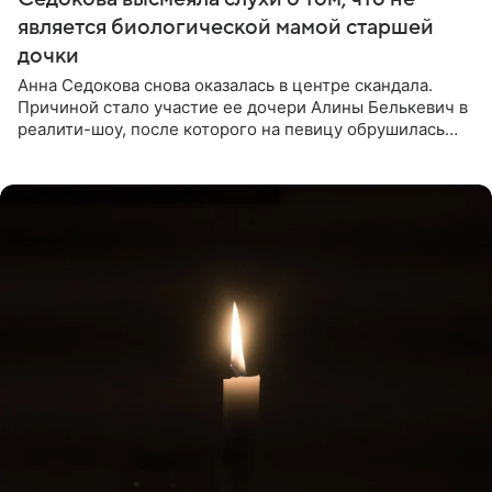
является биологической мамой старшей
дочки
Анна Седокова снова оказалась в центре скандала.
Причиной стало участие ее дочери Алины Белькевич в
реалити-шоу, после которого на певицу обрушилась
новая волна агрессии. Хейтеры не ограничились
привычной