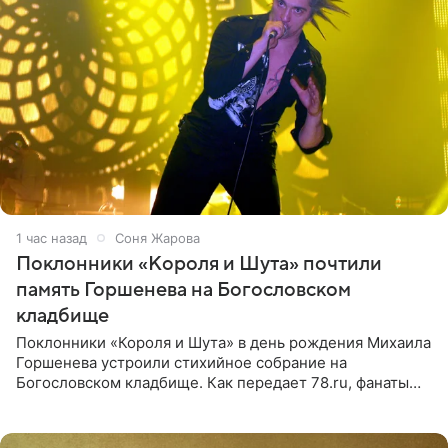
1 час назад
Соня Жарова
Поклонники «Короля и Шута» почтили
память Горшенева на Богословском
кладбище
Поклонники «Короля и Шута» в день рождения Михаила
Горшенева устроили стихийное собрание на
Богословском кладбище. Как передает 78.ru, фанаты
пришли почтить память лидера коллектива, которому
сегодня могло бы