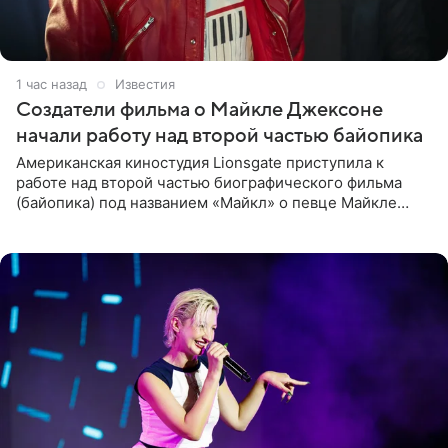
1 час назад
Известия
Создатели фильма о Майкле Джексоне
начали работу над второй частью байопика
Американская киностудия Lionsgate приступила к
работе над второй частью биографического фильма
(байопика) под названием «Майкл» о певце Майкле
Джексоне. Об этом 6 августа сообщил онлайн-ресурс
Deadline