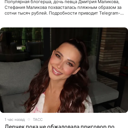
Популярная блогерша, дочь певца Дмитрия Маликова,
Стефания Маликова похвасталась пляжным образом за
сотни тысяч рублей. Подробности приводит Telegram-
канал «Звездач». Редакторы канала обратили внимание
на
1 час назад
ТАСС
Лерчек пока не обжаловала приговор по