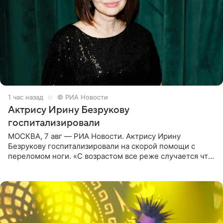
1 час назад
© РИА Новости
Актрису Ирину Безрукову
госпитализировали
МОСКВА, 7 авг — РИА Новости. Актрису Ирину
Безрукову госпитализировали на скорой помощи с
переломом ноги. «С возрастом все реже случается что-
то впервые. Но у меня случилась необычная
“премьера”. Впервые в