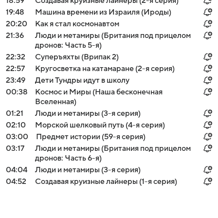
18:59
Создавая круизные лайнеры (2-я серия)
19:48
Машина времени из Израиля (Ироды)
20:20
Как я стал космонавтом
21:36
Люди и метамиры (Британия под прицелом
дронов: Часть 5-я)
22:32
Суперъяхты (Врипак 2)
22:57
Кругосветка на катамаране (2-я серия)
23:49
Дети Тундры идут в школу
00:38
Космос и Миры (Наша бесконечная
Вселенная)
01:21
Люди и метамиры (3-я серия)
02:10
Морской шелковый путь (4-я серия)
03:00
Предмет истории (59-я серия)
03:17
Люди и метамиры (Британия под прицелом
дронов: Часть 6-я)
04:04
Люди и метамиры (3-я серия)
04:52
Создавая круизные лайнеры (1-я серия)