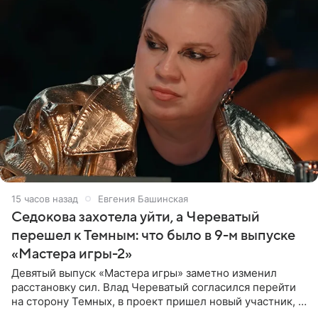
15 часов назад
Евгения Башинская
Седокова захотела уйти, а Череватый
перешел к Темным: что было в 9-м выпуске
«Мастера игры-2»
Девятый выпуск «Мастера игры» заметно изменил
расстановку сил. Влад Череватый согласился перейти
на сторону Темных, в проект пришел новый участник, а
Курбан Омаров и Анна Седокова оказались под таким