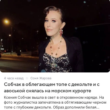
4 часа назад
Соня Жарова
Собчак в облегающем топе с декольте и с
авоськой снялась на морском курорте
Ксения Собчак вышла в свет в откровенном наряде. На
фото журналистка запечатлена в обтягивающем черном
топе с глубоким декольте. Образ дополнили белая