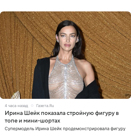
юбка-миди, вьетнамки на платформе и соломенная
шляпа.
4 часа назад
Газета.Ru
Ирина Шейк показала стройную фигуру в
топе и мини-шортах
Супермодель Ирина Шейк продемонстрировала фигуру