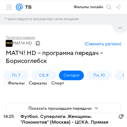
Фильмы онлайн
* транслируется московская сетка вещания
Телепрограмма
МАТЧ! HD
(
Сменить регион
)
МАТЧ! HD – программа передач –
Борисоглебск
Пт, 7
Сб, 8
Сегодня
Пн, 10
Вт,
Фильмы
Сериалы
Спорт
Показать прошедшие передачи
14:25
Футбол. Суперлига. Женщины.
"Локомотив" (Москва) - ЦСКА. Прямая