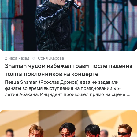
2 часа назад
Соня Жарова
Shaman чудом избежал травм после падения
толпы поклонников на концерте
Певца Shaman (Ярослав Дронов) едва не задавили
фанаты во время выступления на праздновании 95-
летия Абакана. Инцидент произошел прямо на сцене,
подробности сообщает «Абзац». Толпа поклонников
навалилась на