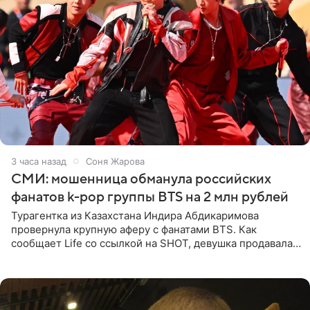
3 часа назад
Соня Жарова
СМИ: мошенница обманула российских
фанатов k-pop группы BTS на 2 млн рублей
Турагентка из Казахстана Индира Абдикаримова
провернула крупную аферу с фанатами BTS. Как
сообщает Life со ссылкой на SHOT, девушка продавала
поддельные туры на концерт группы в Пусане. По
данным издания,