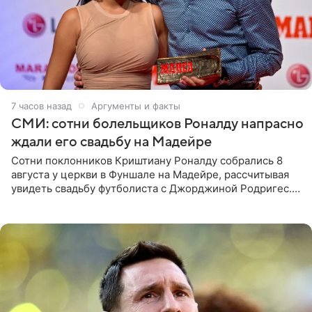
7 часов назад
Аргументы и факты
СМИ: сотни болельщиков Роналду напрасно
ждали его свадьбу на Мадейре
Сотни поклонников Криштиану Роналду собрались 8
августа у церкви в Фуншале на Мадейре, рассчитывая
увидеть свадьбу футболиста с Джорджиной Родригес.
Однако знаменитая пара на церемонии не появилась —
вместо них