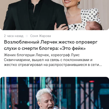
2 часа назад
Соня Жарова
Возлюбленный Лерчек жестко опроверг
слухи о смерти блогера: «Это фейк»
Жених блогерши Лерчек, хореограф Луис
Сквиччиарини, вышел на связь с поклонниками и
жестко отреагировал на распространившиеся в сети
слухи о смерти Валерии Чекалиной. «Это фейк! Я в
шоке, что такие люди