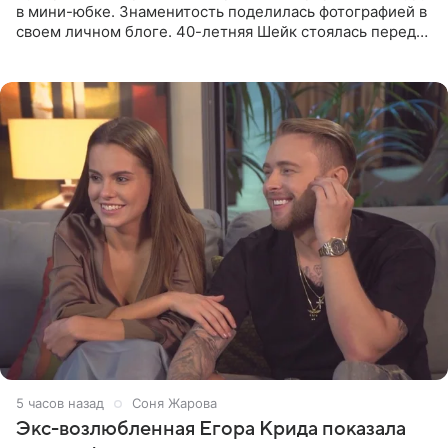
в мини-юбке. Знаменитость поделилась фотографией в
своем личном блоге. 40-летняя Шейк стоялась перед
зеркалом в черном топе с кружевом, который
дополнила
5 часов назад
Соня Жарова
Экс-возлюбленная Егора Крида показала