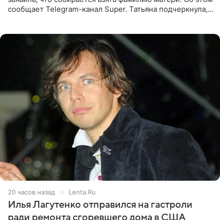
сообщает Telegram-канал Super. Татьяна подчеркнула,
что приняла решение о смене фамилии, поскольку
именно от
20 часов назад
Lenta.Ru
Илья Лагутенко отправился на гастроли
ради ремонта сгоревшего дома в США