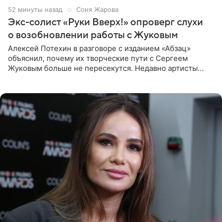
53 минуты назад
Соня Жарова
Экс-солист «Руки Вверх!» опроверг слухи
о возобновлении работы с Жуковым
Алексей Потехин в разговоре с изданием «Абзац»
объяснил, почему их творческие пути с Сергеем
Жуковым больше не пересекутся. Недавно артисты
воссоединились на большом концерте «30 нам уже!»,
который прошел в