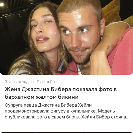
3 часа назад
Газета.Ru
Жена Джастина Бибера показала фото в
бархатном желтом бикини
Супруга певца Джастина Бибера Хейли
продемонстрирвала фигуру в купальнике. Модель
опубликовала фото в своем блоге. Хейли Бибер стояла
перед зеркалом в желтом крошечном бархатном
бикини, которое дополнила