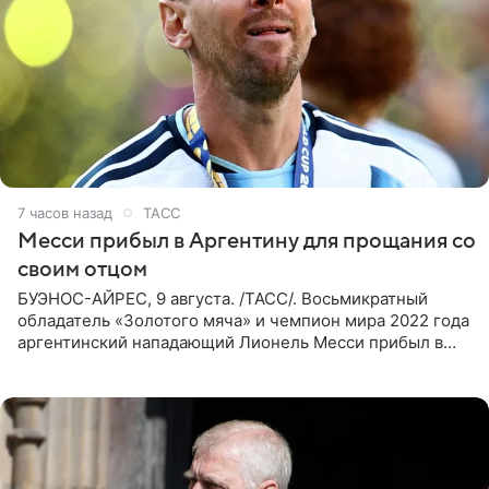
7 часов назад
ТАСС
Месси прибыл в Аргентину для прощания со
своим отцом
БУЭНОС-АЙРЕС, 9 августа. /ТАСС/. Восьмикратный
обладатель «Золотого мяча» и чемпион мира 2022 года
аргентинский нападающий Лионель Месси прибыл в
Аргентину для участия в церемонии прощания со своим
отцом. Об