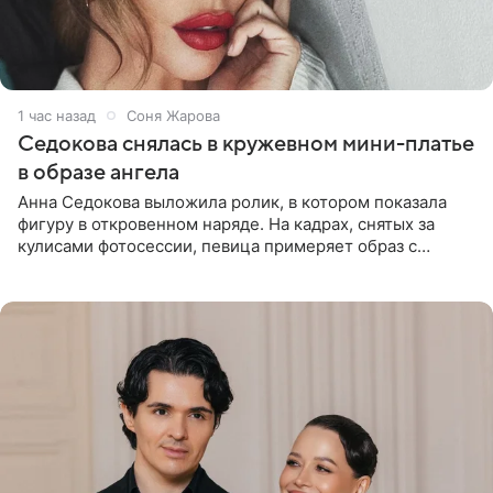
1 час назад
Соня Жарова
Седокова снялась в кружевном мини-платье
в образе ангела
Анна Седокова выложила ролик, в котором показала
фигуру в откровенном наряде. На кадрах, снятых за
кулисами фотосессии, певица примеряет образ с
ангельскими крыльями за спиной. Главным акцентом
наряда стало