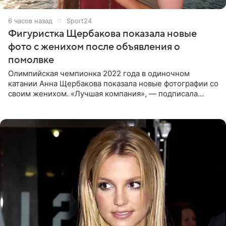
6 часов назад
Sport24
Фигуристка Щербакова показала новые
фото с женихом после объявления о
помолвке
Олимпийская чемпионка 2022 года в одиночном
катании Анна Щербакова показала новые фотографии со
своим женихом. «Лучшая компания», — подписала
снимки звезда льда. Напомним, 19 июля Щербакова
объявила о помолвке.