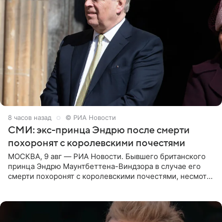
8 часов назад
© РИА Новости
СМИ: экс-принца Эндрю после смерти
похоронят с королевскими почестями
МОСКВА, 9 авг — РИА Новости. Бывшего британского
принца Эндрю Маунтбеттена-Виндзора в случае его
смерти похоронят с королевскими почестями, несмотря
на лишение всех титулов, сообщает Daily Mail со
ссылкой на