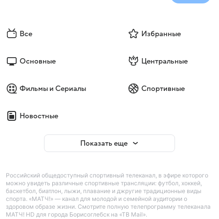
Все
Избранные
Основные
Центральные
Фильмы и Сериалы
Спортивные
Новостные
Показать еще
Российский общедоступный спортивный телеканал, в эфире которого
можно увидеть различные спортивные трансляции: футбол, хоккей,
баскетбол, биатлон, лыжи, плавание и джругие традиционные виды
спорта. «МАТЧ!» — канал для молодой и семейной аудитории о
здоровом образе жизни. Смотрите полную телепрограмму телеканала
МАТЧ! HD для города Борисоглебск на «ТВ Mail».