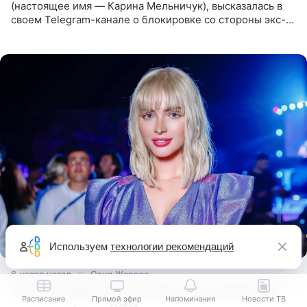
(настоящее имя — Карина Мельничук), высказалась в
своем Telegram-канале о блокировке со стороны экс-
супруги Гуфа Айзы-Лилуны Ай. Карицкая утверждает,
что ее
Используем
технологии рекомендаций
6 часов назад
Соня Жарова
Экс-возлюбленная Тимати рассказала, как
Расписание
Прямой эфир
Напоминания
Новости ТВ