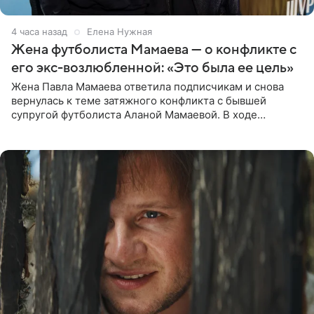
4 часа назад
Елена Нужная
Жена футболиста Мамаева — о конфликте с
его экс-возлюбленной: «Это была ее цель»
Жена Павла Мамаева ответила подписчикам и снова
вернулась к теме затяжного конфликта с бывшей
супругой футболиста Аланой Мамаевой. В ходе
общения с аудиторией один из пользователей
признался, что раньше судил о