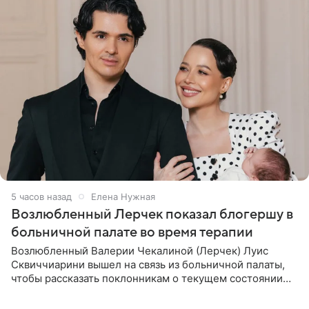
5 часов назад
Елена Нужная
Возлюбленный Лерчек показал блогершу в
больничной палате во время терапии
Возлюбленный Валерии Чекалиной (Лерчек) Луис
Сквиччиарини вышел на связь из больничной палаты,
чтобы рассказать поклонникам о текущем состоянии
блогерши. Он подтвердил, что основной курс
химиотерапии позади, но