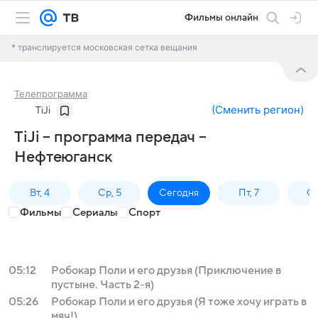
Фильмы онлайн
* транслируется московская сетка вещания
Телепрограмма
(
Сменить регион
)
TiJi
TiJi – программа передач –
Нефтеюганск
Вт, 4
Ср, 5
Сегодня
Пт, 7
Сб
Фильмы
Сериалы
Спорт
05:12
Робокар Поли и его друзья (Приключение в
пустыне. Часть 2-я)
05:26
Робокар Поли и его друзья (Я тоже хочу играть в
мяч!)