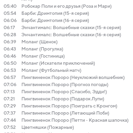
05:40
Робокар Поли и его друзья (Роза и Мари)
05:54
Барби: Дримтопия (15-я серия)
06:06
Барби: Дримтопия (16-я серия)
06:17
Энчантималс: Волшебные сказки (15-я серия)
06:28
Энчантималс: Волшебные сказки (16-я серия)
06:39
Моланг (Щенок)
06:43
Моланг (Прогулка)
06:46
Моланг (Гостиница)
06:50
Моланг (Искатели приключений)
06:53
Моланг (Футбольный матч)
06:57
Пингвиненок Пороро (Неуклюжий волшебник)
07:06
Пингвиненок Пороро (Прогноз погоды)
07:13
Пингвиненок Пороро (Спасибо, Эдди!)
07:21
Пингвиненок Пороро (Подарок Лупи)
07:29
Пингвиненок Пороро (Поиграть с Кронгом)
07:37
Пингвиненок Пороро (Летающий Поби)
07:44
Пингвиненок Пороро (Петти - Красная шапочка)
07:52
Цветняшки (Пожарные)