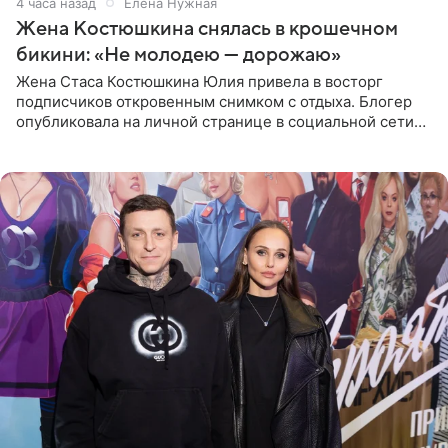
4 часа назад
Елена Нужная
Жена Костюшкина снялась в крошечном
бикини: «Не молодею — дорожаю»
Жена Стаса Костюшкина Юлия привела в восторг
подписчиков откровенным снимком с отдыха. Блогер
опубликовала на личной странице в социальной сети
фото в ярком бикини, позируя на пирсе во время отпуска
в Турции,