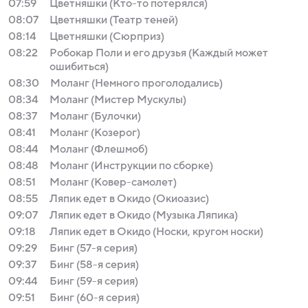
07:59
Цветняшки (Кто-то потерялся)
08:07
Цветняшки (Театр теней)
08:14
Цветняшки (Сюрприз)
08:22
Робокар Поли и его друзья (Каждый может
ошибиться)
08:30
Моланг (Немного проголодались)
08:34
Моланг (Мистер Мускулы)
08:37
Моланг (Булочки)
08:41
Моланг (Козерог)
08:44
Моланг (Флешмоб)
08:48
Моланг (Инструкции по сборке)
08:51
Моланг (Ковер-самолет)
08:55
Ляпик едет в Окидо (Окиоазис)
09:07
Ляпик едет в Окидо (Музыка Ляпика)
09:18
Ляпик едет в Окидо (Носки, кругом носки)
09:29
Бинг (57-я серия)
09:37
Бинг (58-я серия)
09:44
Бинг (59-я серия)
09:51
Бинг (60-я серия)