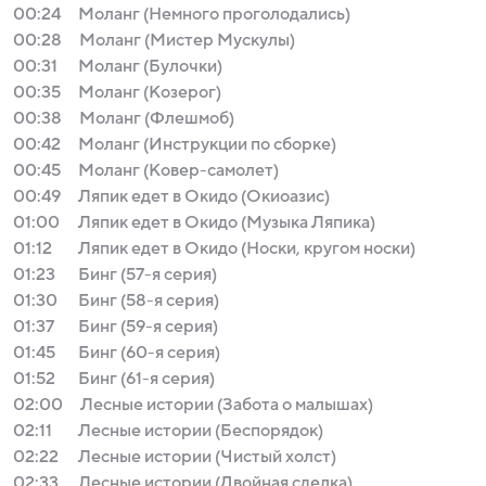
00:24
Моланг (Немного проголодались)
00:28
Моланг (Мистер Мускулы)
00:31
Моланг (Булочки)
00:35
Моланг (Козерог)
00:38
Моланг (Флешмоб)
00:42
Моланг (Инструкции по сборке)
00:45
Моланг (Ковер-самолет)
00:49
Ляпик едет в Окидо (Окиоазис)
01:00
Ляпик едет в Окидо (Музыка Ляпика)
01:12
Ляпик едет в Окидо (Носки, кругом носки)
01:23
Бинг (57-я серия)
01:30
Бинг (58-я серия)
01:37
Бинг (59-я серия)
01:45
Бинг (60-я серия)
01:52
Бинг (61-я серия)
02:00
Лесные истории (Забота о малышах)
02:11
Лесные истории (Беспорядок)
02:22
Лесные истории (Чистый холст)
02:33
Лесные истории (Двойная сделка)