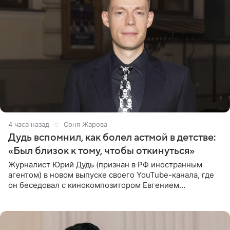
4 часа назад
Соня Жарова
Дудь вспомнил, как болел астмой в детстве:
«Был близок к тому, чтобы откинуться»
Журналист Юрий Дудь (признан в РФ иностранным
агентом) в новом выпуске своего YouTube-канала, где
он беседовал с кинокомпозитором Евгением
Гальпериным, поделился личной историей о борьбе с
бронхиальной астмой в