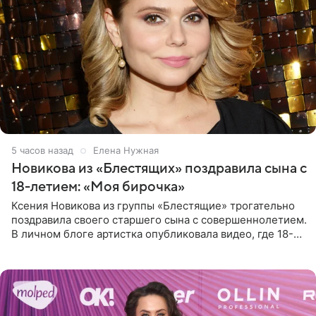
5 часов назад
Елена Нужная
Новикова из «Блестящих» поздравила сына с
18-летием: «Моя бирочка»
Ксения Новикова из группы «Блестящие» трогательно
поздравила своего старшего сына с совершеннолетием.
В личном блоге артистка опубликовала видео, где 18-
летний Мирон легко подхватил маму на руки и закружил
во