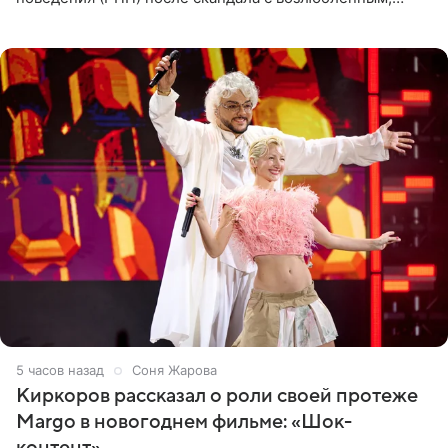
популярным рэпером 9mice (настоящее имя — Сергей
Дмитриев).
5 часов назад
Соня Жарова
Киркоров рассказал о роли своей протеже
Margo в новогоднем фильме: «Шок-
контент»