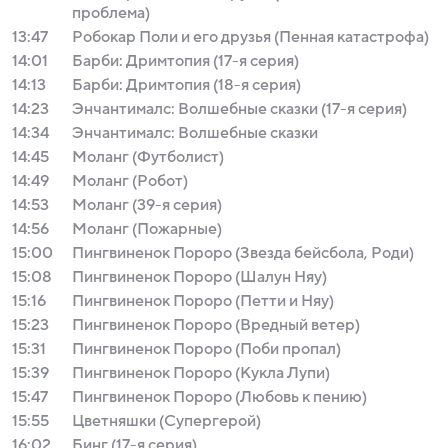
проблема)
13:47
Робокар Поли и его друзья (Пенная катастрофа)
14:01
Барби: Дримтопия (17-я серия)
14:13
Барби: Дримтопия (18-я серия)
14:23
Энчантималс: Волшебные сказки (17-я серия)
14:34
Энчантималс: Волшебные сказки
14:45
Моланг (Футболист)
14:49
Моланг (Робот)
14:53
Моланг (39-я серия)
14:56
Моланг (Пожарные)
15:00
Пингвиненок Пороро (Звезда бейсбола, Роди)
15:08
Пингвиненок Пороро (Шалун Няу)
15:16
Пингвиненок Пороро (Петти и Няу)
15:23
Пингвиненок Пороро (Вредный ветер)
15:31
Пингвиненок Пороро (Поби пропал)
15:39
Пингвиненок Пороро (Кукла Лупи)
15:47
Пингвиненок Пороро (Любовь к пению)
15:55
Цветняшки (Супергерой)
16:02
Бинг (17-я серия)