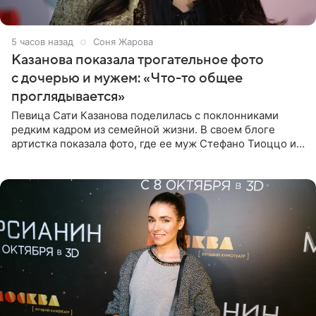
5 часов назад
Соня Жарова
Казанова показала трогательное фото
с дочерью и мужем: «Что-то общее
проглядывается»
Певица Сати Казанова поделилась с поклонниками
редким кадром из семейной жизни. В своем блоге
артистка показала фото, где ее муж Стефано Тиоццо и
их маленькая дочь спят рядом. На снимке отец и
малышка лежат в