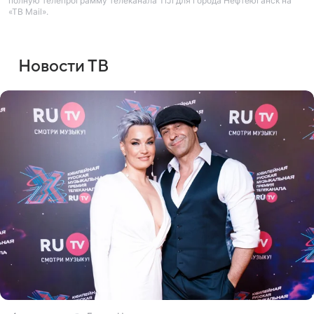
полную телепрограмму телеканала TiJi для города Нефтеюганск на
«ТВ Mail».
Новости ТВ