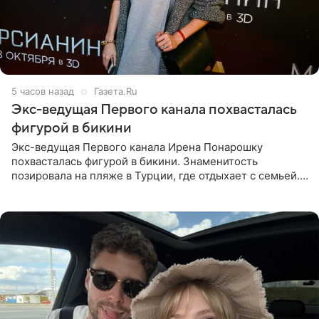
5 часов назад
Газета.Ru
Экс-ведущая Первого канала похвасталась
фигурой в бикини
Экс-ведущая Первого канала Ирена Понарошку
похвасталась фигурой в бикини. Знаменитость
позировала на пляже в Турции, где отдыхает с семьей.
Она поделилась кадрами с отдыха в Instagram (владелец
компания Meta