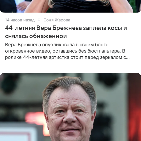
14 часов назад
Соня Жарова
44-летняя Вера Брежнева заплела косы и
снялась обнаженной
Вера Брежнева опубликовала в своем блоге
откровенное видео, оставшись без бюстгальтера. В
ролике 44-летняя артистка стоит перед зеркалом с
обнаженной грудью. Волосы певица собрала в косы и
надела головной убор.