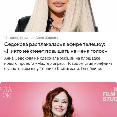
11 часов назад
Соня Жарова
Седокова расплакалась в эфире телешоу:
«Никто не смеет повышать на меня голос»
Анна Седокова не сдержала эмоции на площадке
нового проекта «Мастер игры». Поводом стал конфликт
с участником шоу Торнике Квитатиани. Он обвинил
певицу в нечестной игре, и словесная перепалка
переросла в