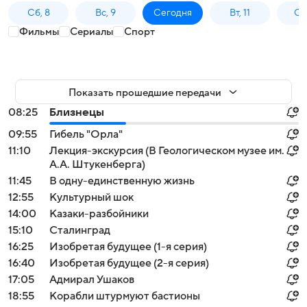
Сб, 8
Вс, 9
Сегодня
Вт, 11
Ср,
Фильмы
Сериалы
Спорт
Показать прошедшие передачи
08:25
Близнецы
09:55
Гибель "Орла"
11:10
Лекция-экскурсия (В Геологическом музее им.
А.А. Штукенберга)
11:45
В одну-единственную жизнь
12:55
Культурный шок
14:00
Казаки-разбойники
15:10
Сталинград
16:25
Изобретая будущее (1-я серия)
16:40
Изобретая будущее (2-я серия)
17:05
Адмирал Ушаков
18:55
Корабли штурмуют бастионы