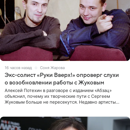
16 часов назад
Соня Жарова
Экс-солист «Руки Вверх!» опроверг слухи
о возобновлении работы с Жуковым
Алексей Потехин в разговоре с изданием «Абзац»
объяснил, почему их творческие пути с Сергеем
Жуковым больше не пересекутся. Недавно артисты
воссоединились на большом концерте «30 нам уже!»,
который прошел в