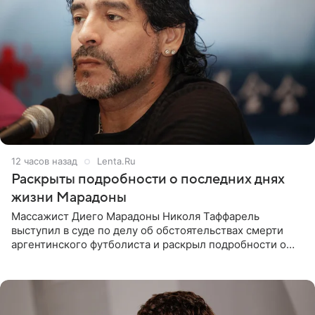
12 часов назад
Lenta.Ru
Раскрыты подробности о последних днях
жизни Марадоны
Массажист Диего Марадоны Николя Таффарель
выступил в суде по делу об обстоятельствах смерти
аргентинского футболиста и раскрыл подробности о
последних днях его жизни. Его слова приводит AFP. На
заседании