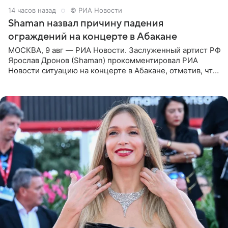
14 часов назад
© РИА Новости
Shaman назвал причину падения
ограждений на концерте в Абакане
МОСКВА, 9 авг — РИА Новости. Заслуженный артист РФ
Ярослав Дронов (Shaman) прокомментировал РИА
Новости ситуацию на концерте в Абакане, отметив, что
во время исполнения песни «Братья-славяне» он
обменивался