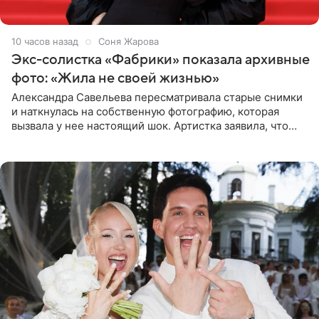
10 часов назад
Соня Жарова
Экс-солистка «Фабрики» показала архивные
фото: «Жила не своей жизнью»
Александра Савельева пересматривала старые снимки
и наткнулась на собственную фотографию, которая
вызвала у нее настоящий шок. Артистка заявила, что
пропасть между ее прошлым и нынешним обликом
огромна. При