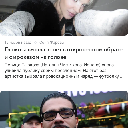
15 часов назад
Соня Жарова
Глюкоза вышла в свет в откровенном образе
и с ирокезом на голове
Певица Глюкоза (Наталья Чистякова-Ионова) снова
удивила публику своим появлением. На этот раз
артистка выбрала провокационный наряд — футболку с
принтом, имитирующим полуобнаженную грудь. Свой
образ Глюкоза