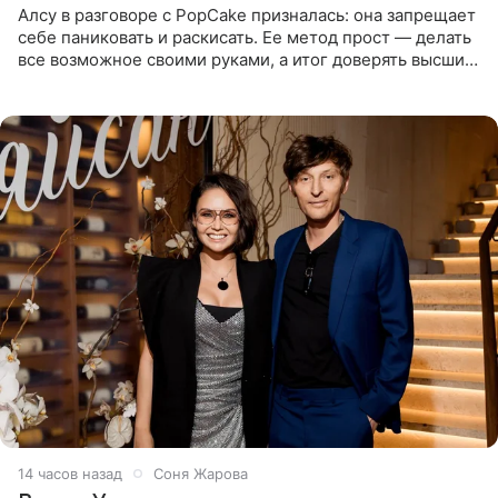
Алсу в разговоре с PopCake призналась: она запрещает
себе паниковать и раскисать. Ее метод прост — делать
все возможное своими руками, а итог доверять высшим
силам. Певица утверждает, что истерики и потеря
14 часов назад
Соня Жарова