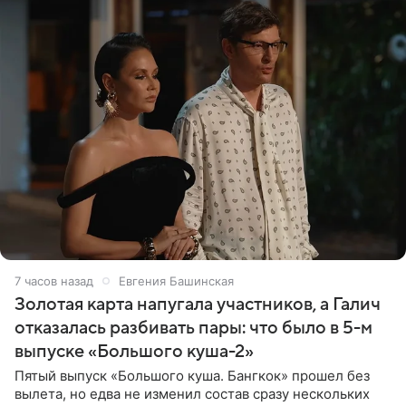
7 часов назад
Евгения Башинская
Золотая карта напугала участников, а Галич
отказалась разбивать пары: что было в 5-м
выпуске «Большого куша-2»
Пятый выпуск «Большого куша. Бангкок» прошел без
вылета, но едва не изменил состав сразу нескольких