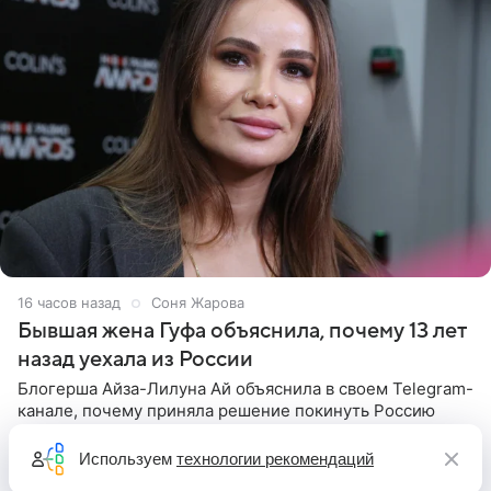
16 часов назад
Соня Жарова
Бывшая жена Гуфа объяснила, почему 13 лет
назад уехала из России
Блогерша Айза-Лилуна Ай объяснила в своем Telegram-
канале, почему приняла решение покинуть Россию
вместе с детьми 13 лет назад. Одной из ключевых
причин переезда на Бали стало желание оградить
Используем
технологии рекомендаций
старшего сына от