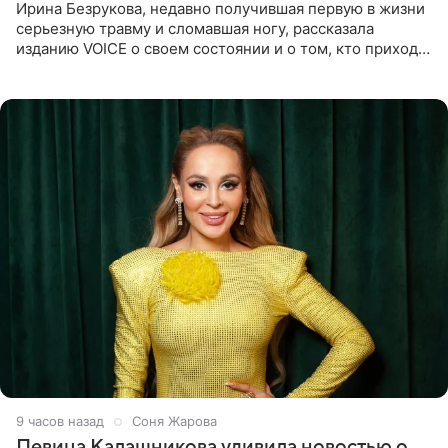
Ирина Безрукова, недавно получившая первую в жизни
серьезную травму и сломавшая ногу, рассказала
изданию VOICE о своем состоянии и о том, кто приходит
ей на помощь. Поддержку актриса ощущает со всех
сторон.
9 часов назад
Соня Жарова
Певица Калашникова удивила новостью о