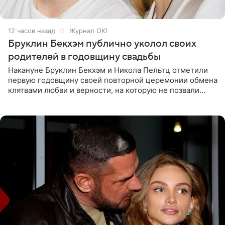
12 часов назад
Журнал OK!
Бруклин Бекхэм публично уколол своих
родителей в годовщину свадьбы
Накануне Бруклин Бекхэм и Никола Пельтц отметили
первую годовщину своей повторной церемонии обмена
клятвами любви и верности, на которую не позвали
никого из клана Бекхэм. По словам инсайдеров, пара
считает это