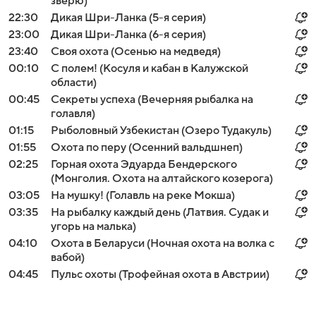
зверю)
22:30
Дикая Шри-Ланка (5-я серия)
23:00
Дикая Шри-Ланка (6-я серия)
23:40
Своя охота (Осенью на медведя)
00:10
С полем! (Косуля и кабан в Калужской
области)
00:45
Секреты успеха (Вечерняя рыбалка на
голавля)
01:15
Рыболовный Узбекистан (Озеро Тудакуль)
01:55
Охота по перу (Осенний вальдшнеп)
02:25
Горная охота Эдуарда Бендерского
(Монголия. Охота на алтайского козерога)
03:05
На мушку! (Голавль на реке Мокша)
03:35
На рыбалку каждый день (Латвия. Судак и
угорь на малька)
04:10
Охота в Беларуси (Ночная охота на волка с
вабой)
04:45
Пульс охоты (Трофейная охота в Австрии)