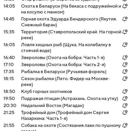
14:05
Охота в Беларуси (На бекаса с подружейной и
на косулю с манком)
14:45
Горная охота Эдуарда Бендерского (Якутия.
Снежный баран)
15:35
Территория (Ставропольский край. На горной
реке)
16:05
Ловля хищных рыб (Щука. На колебалку в
стоячей воде)
16:40
Звероловы (Охота на бобра: Часть 1-я)
17:10
Звероловы (Охота на бобра: Часть 2-я)
17:35
Рыбалка в Беларуси (Ручьевая форель)
18:15
Сезон рыбалки (Лето. Фидер на Москве-
реке)
18:50
Клуб горных охотников
19:50
Подражая птицам (Астрахань. Охота на утку)
20:30
Недальний Восток (Магадан)
21:25
Трофейный дом (Трофейный дом Сергея
Назаркина: Часть 1-я)
21:55
Собака на охоте (Состязания лаек по пушному