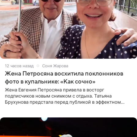
12 часов назад
Соня Жарова
Жена Петросяна восхитила поклонников
фото в купальнике: «Как сочно»
Жена Евгения Петросяна привела в восторг
подписчиков новым снимком с отдыха. Татьяна
Брухунова предстала перед публикой в эффектном
черно-сиреневом монокини, позируя прямо в бассейне.
«Ох, как сочно», «Татьяна,