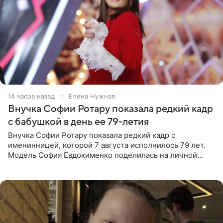
14 часов назад
Елена Нужная
Внучка Софии Ротару показала редкий кадр
с бабушкой в день ее 79-летия
Внучка Софии Ротару показала редкий кадр с
именинницей, которой 7 августа исполнилось 79 лет.
Модель София Евдокименко поделилась на личной
странице в социальной сети фотографией знаменитой
бабушки. На снимке