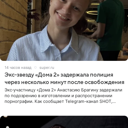
14 часов назад
super.ru
Экс‑звезду «Дома 2» задержала полиция
через несколько минут после освобождения
Экс‑участницу «Дома 2» Анастасию Брагину задержали
по подозрению в изготовлении и распространении
порнографии. Как сообщает Telegram-канал SHOT,
девушка может оказаться в СИЗО. Следствие
ходатайствует об