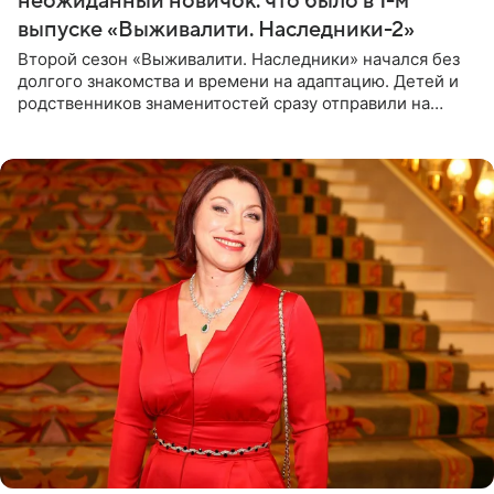
неожиданный новичок: что было в 1-м
выпуске «Выживалити. Наследники-2»
Второй сезон «Выживалити. Наследники» начался без
долгого знакомства и времени на адаптацию. Детей и
родственников знаменитостей сразу отправили на
тяжелое испытание, а уже через несколько дней в
лагере