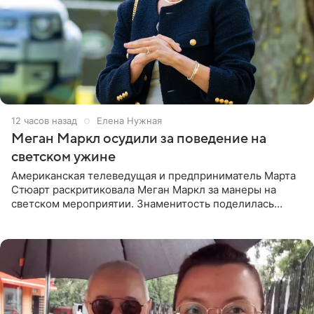
12 часов назад
Елена Нужная
Меган Маркл осудили за поведение на
светском ужине
Американская телеведущая и предприниматель Марта
Стюарт раскритиковала Меган Маркл за манеры на
светском мероприятии. Знаменитость поделилась
деталями личной встречи с герцогиней Сассекской,
пишет PageSix. По