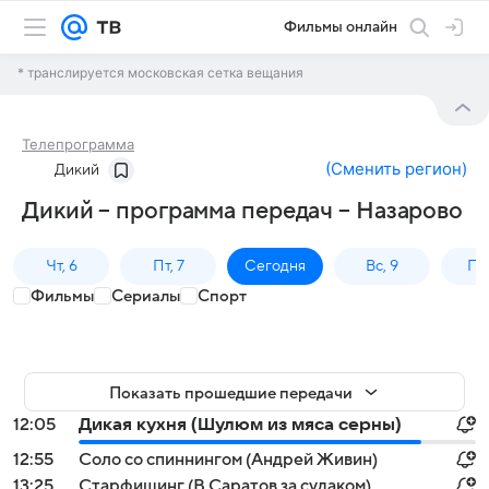
Фильмы онлайн
* транслируется московская сетка вещания
Телепрограмма
(
Сменить регион
)
Дикий
Дикий – программа передач – Назарово
Чт, 6
Пт, 7
Сегодня
Вс, 9
Пн,
Фильмы
Сериалы
Спорт
Показать прошедшие передачи
12:05
Дикая кухня (Шулюм из мяса серны)
12:55
Соло со спиннингом (Андрей Живин)
13:25
Старфишинг (В Саратов за судаком)