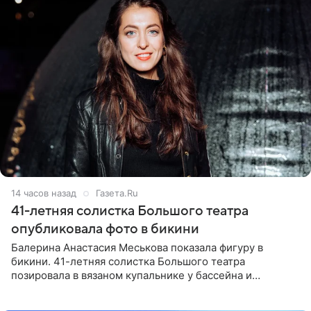
14 часов назад
Газета.Ru
41-летняя солистка Большого театра
опубликовала фото в бикини
Балерина Анастасия Меськова показала фигуру в
бикини. 41-летняя солистка Большого театра
позировала в вязаном купальнике у бассейна и
опубликовала фото в личном блоге. Артистка
поделилась кадрами с отдыха за