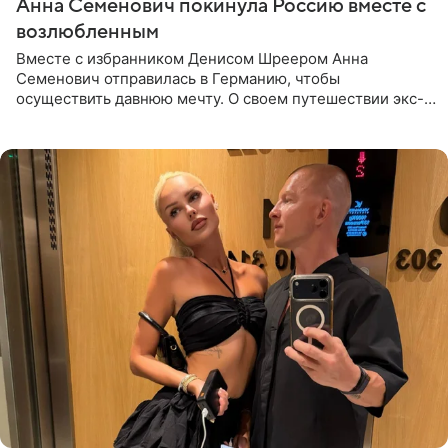
Анна Семенович покинула Россию вместе с
возлюбленным
Вместе с избранником Денисом Шреером Анна
Семенович отправилась в Германию, чтобы
осуществить давнюю мечту. О своем путешествии экс-
солистка «Блестящих» рассказала поклонникам на
личной странице в социальной