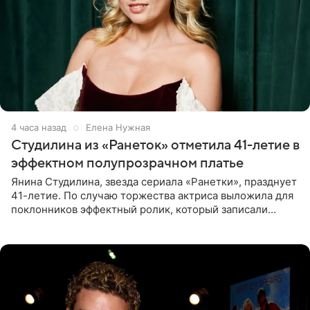
4 часа назад
Елена Нужная
Студилина из «Ранеток» отметила 41-летие в
эффектном полупрозрачном платье
Янина Студилина, звезда сериала «Ранетки», празднует
41-летие. По случаю торжества актриса выложила для
поклонников эффектный ролик, который записали
прошлой ночью. В кадре артистка предстала в
вечернем