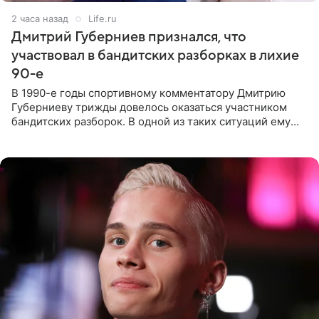
2 часа назад
Life.ru
Дмитрий Губерниев признался, что
участвовал в бандитских разборках в лихие
90-е
В 1990-е годы спортивному комментатору Дмитрию
Губерниеву трижды довелось оказаться участником
бандитских разборок. В одной из таких ситуаций ему
выдали тяжелый предмет и приказали вступить в драку,
однако он