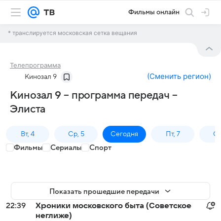
Фильмы онлайн
* транслируется московская сетка вещания
Телепрограмма
(
Сменить регион
)
Кинозал 9
Кинозал 9 – программа передач –
Элиста
Вт, 4
Ср, 5
Сегодня
Пт, 7
Сб
Фильмы
Сериалы
Спорт
Показать прошедшие передачи
22:39
Хроники московского быта (Советское
неглиже)