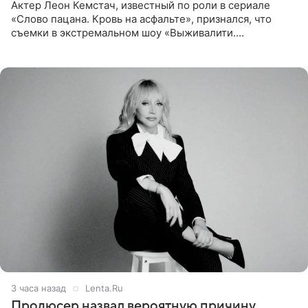
Актер Леон Кемстач, известный по роли в сериале
«Слово пацана. Кровь на асфальте», признался, что
съемки в экстремальном шоу «Выживалити.
Наследники» кардинально повлияли на его образ жизни.
Подробностями он
3 часа назад
Lenta.Ru
Продюсер назвал вероятную причину