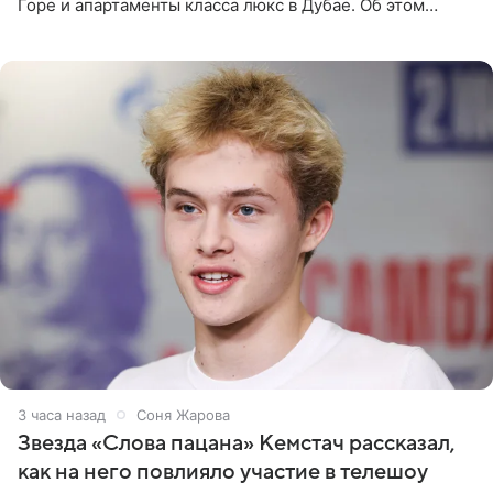
Горе и апартаменты класса люкс в Дубае. Об этом
сообщает Telegram-канал «Звездач» в рубрике «По
домам». По
3 часа назад
Соня Жарова
Звезда «Слова пацана» Кемстач рассказал,
как на него повлияло участие в телешоу