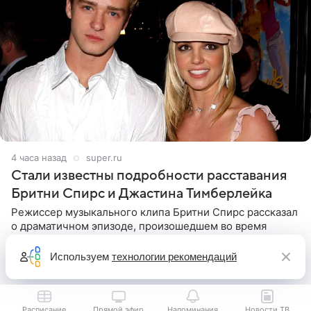
4 часа назад
super.ru
Стали известны подробности расставания
Бритни Спирс и Джастина Тимберлейка
Режиссер музыкального клипа Бритни Спирс рассказал
о драматичном эпизоде, произошедшем во время
съемок. Певица получила от Джастина Тимберлейка
сообщение о расставании прямо на площадке. По
Используем
технологии рекомендаций
словам постановщика,
Расписание
Прямой эфир
Напоминания
Новости ТВ