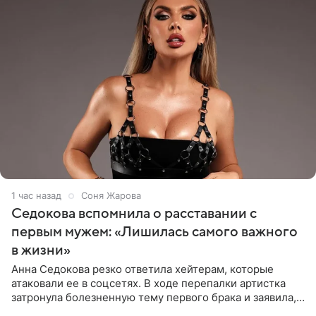
1 час назад
Соня Жарова
Седокова вспомнила о расставании с
первым мужем: «Лишилась самого важного
в жизни»
Анна Седокова резко ответила хейтерам, которые
атаковали ее в соцсетях. В ходе перепалки артистка
затронула болезненную тему первого брака и заявила,
что чужие судьбы — не ее зона ответственности. От