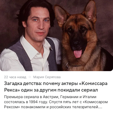
22 часа назад
Мария Серяпова
Загадка детства: почему актеры «Комиссара
Рекса» один за другим покидали сериал
Премьера сериала в Австрии, Германии и Италии
состоялась в 1994 году. Спустя пять лет с «Комиссаром
Рексом» познакомили и российских телезрителей.
Необычайно умная собака мгновенно влюбляла в себя