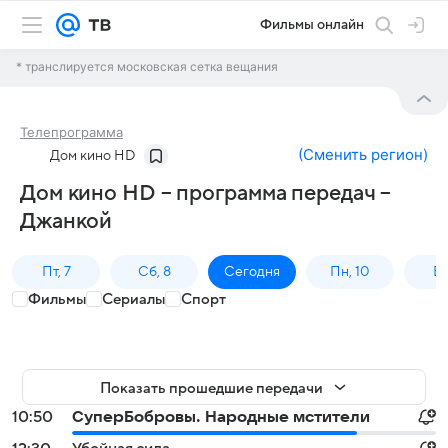
Фильмы онлайн
* транслируется московская сетка вещания
Телепрограмма
(
Сменить регион
)
Дом кино HD
Дом кино HD – программа передач –
Джанкой
Пт, 7
Сб, 8
Сегодня
Пн, 10
Вт,
Фильмы
Сериалы
Спорт
Показать прошедшие передачи
10:50
СуперБобровы. Народные мстители