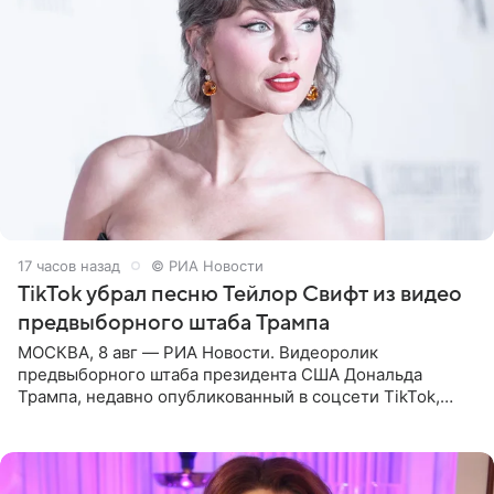
17 часов назад
© РИА Новости
TikTok убрал песню Тейлор Свифт из видео
предвыборного штаба Трампа
МОСКВА, 8 авг — РИА Новости. Видеоролик
предвыборного штаба президента США Дональда
Трампа, недавно опубликованный в соцсети TikTok,
остался без звуковой дорожки в виде песни August
(«Август») американской