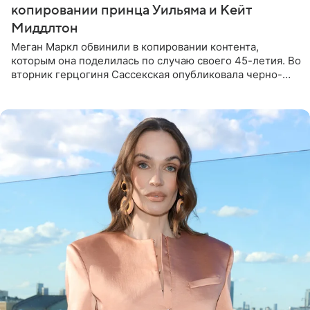
копировании принца Уильяма и Кейт
Миддлтон
Меган Маркл обвинили в копировании контента,
которым она поделилась по случаю своего 45-летия. Во
вторник герцогиня Сассекская опубликовала черно-
белую фотографию, на которой она прыгает в бассейн с
воздушными