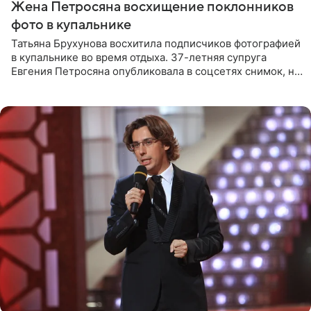
Жена Петросяна восхищение поклонников
фото в купальнике
Татьяна Брухунова восхитила подписчиков фотографией
в купальнике во время отдыха. 37-летняя супруга
Евгения Петросяна опубликовала в соцсетях снимок, на
котором позирует у бассейна в белоснежном монокини
с