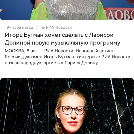
19 часов назад
© РИА Новости
Игорь Бутман хочет сделать с Ларисой
Долиной новую музыкальную программу
МОСКВА, 8 авг — РИА Новости. Народный артист
России, джазмен Игорь Бутман в интервью РИА Новости
назвал народную артистку Ларису Долину
великолепной певицей и рассказал о желании сделать с
ней новую совместную