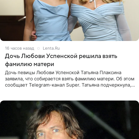
16 часов назад
Lenta.Ru
Дочь Любови Успенской решила взять
фамилию матери
Дочь певицы Любови Успенской Татьяна Плаксина
заявила, что собирается взять фамилию матери. Об этом
сообщает Telegram-канал Super. Татьяна подчеркнула,
что приняла решение о смене фамилии, поскольку
именно от