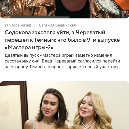
11 часов назад
Евгения Башинская
Седокова захотела уйти, а Череватый
перешел к Темным: что было в 9-м выпуске
«Мастера игры-2»
Девятый выпуск «Мастера игры» заметно изменил
расстановку сил. Влад Череватый согласился перейти
на сторону Темных, в проект пришел новый участник, а
Курбан Омаров и Анна Седокова оказались под таким
давлением.