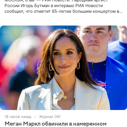
России Игорь Бутман в интервью РИА Новости
сообщил, что отметит 65-летие большим концертом в
Кремлевском дворце, а вместе с ним на сцену выйдут
его друзья —
18 часов назад
Журнал OK!
Меган Маркл обвинили в намеренном