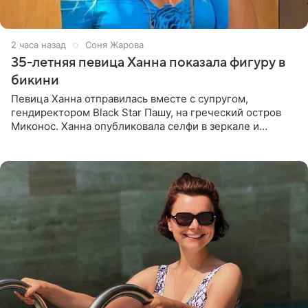
2 часа назад
Соня Жарова
35-летняя певица Ханна показала фигуру в
бикини
Певица Ханна отправилась вместе с супругом,
гендиректором Black Star Пашу, на греческий остров
Миконос. Ханна опубликовала селфи в зеркале и
призналась, что сейчас особенно довольна собой. По
словам певицы, она