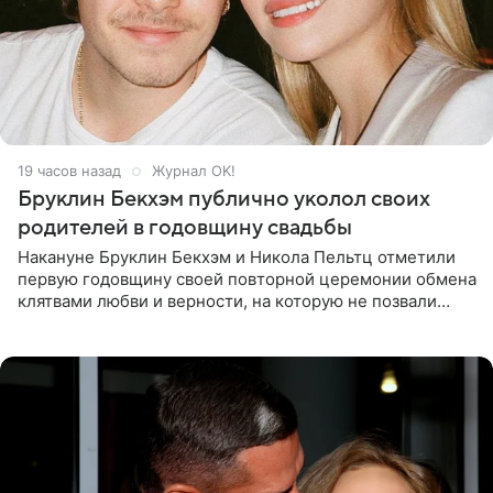
19 часов назад
Журнал OK!
Бруклин Бекхэм публично уколол своих
родителей в годовщину свадьбы
Накануне Бруклин Бекхэм и Никола Пельтц отметили
первую годовщину своей повторной церемонии обмена
клятвами любви и верности, на которую не позвали
никого из клана Бекхэм. По словам инсайдеров, пара
считает это