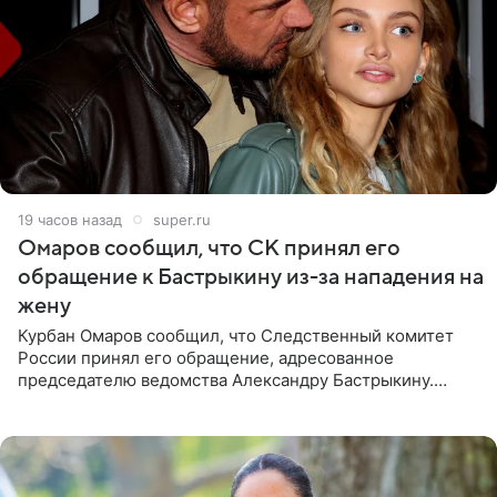
19 часов назад
super.ru
Омаров сообщил, что СК принял его
обращение к Бастрыкину из-за нападения на
жену
Курбан Омаров сообщил, что Следственный комитет
России принял его обращение, адресованное
председателю ведомства Александру Бастрыкину.
Бизнесмен опубликовал ответ Информационного
центра СК в личном блоге. В