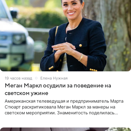
19 часов назад
Елена Нужная
Меган Маркл осудили за поведение на
светском ужине
Американская телеведущая и предприниматель Марта
Стюарт раскритиковала Меган Маркл за манеры на
светском мероприятии. Знаменитость поделилась
деталями личной встречи с герцогиней Сассекской,
пишет PageSix. По