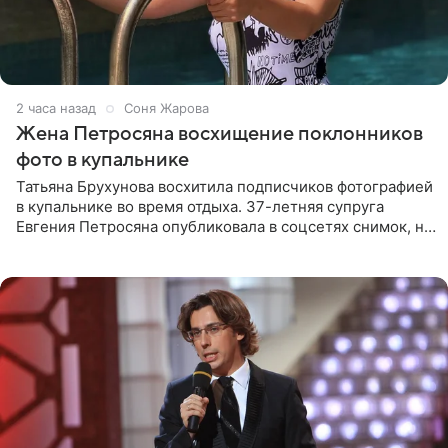
2 часа назад
Соня Жарова
Жена Петросяна восхищение поклонников
фото в купальнике
Татьяна Брухунова восхитила подписчиков фотографией
в купальнике во время отдыха. 37-летняя супруга
Евгения Петросяна опубликовала в соцсетях снимок, на
котором позирует у бассейна в белоснежном монокини
с