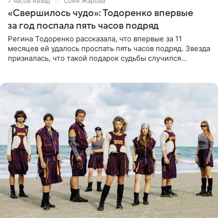
7 часов назад
Соня Жарова
«Свершилось чудо»: Тодоренко впервые
за год поспала пять часов подряд
Регина Тодоренко рассказала, что впервые за 11
месяцев ей удалось проспать пять часов подряд. Звезда
призналась, что такой подарок судьбы случился
благодаря поездке за город вместе с младшим
ребенком. Артистка