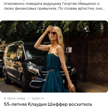
откровенно поведала ведущему Георгию Иващенко о
своих финансовых привычках. По словам артистки, она
давно перестала следить за тратами и может позволить
себе жить,
6 часов назад
super.ru
55-летняя Клаудия Шиффер восхитила