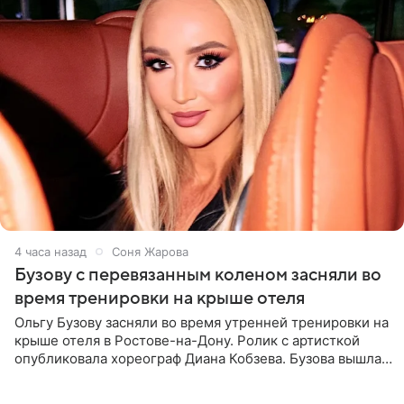
4 часа назад
Соня Жарова
Бузову с перевязанным коленом засняли во
время тренировки на крыше отеля
Ольгу Бузову засняли во время утренней тренировки на
крыше отеля в Ростове-на-Дону. Ролик с артисткой
опубликовала хореограф Диана Кобзева. Бузова вышла
на занятие спортом в 32-градусную жару ранним утром,