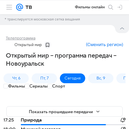
Фильмы онлайн
* транслируется московская сетка вещания
Телепрограмма
(
Сменить регион
)
Открытый мир
Открытый мир – программа передач –
Новоуральск
Чт, 6
Пт, 7
Сегодня
Вс, 9
Пн,
Фильмы
Сериалы
Спорт
Показать прошедшие передачи
17:25
Природа