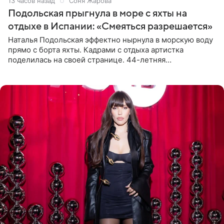
13 часов назад
Соня Жарова
Подольская прыгнула в море с яхты на
отдыхе в Испании: «Смеяться разрешается»
Наталья Подольская эффектно нырнула в морскую воду
прямо с борта яхты. Кадрами с отдыха артистка
поделилась на своей странице. 44-летняя
знаменитость предстала перед поклонниками в ярком
розовом купальнике с