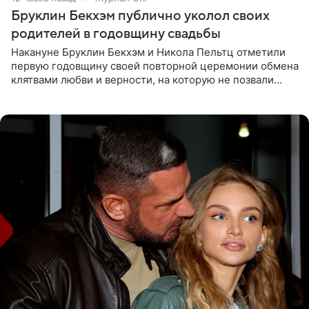
Бруклин Бекхэм публично уколол своих
родителей в годовщину свадьбы
Накануне Бруклин Бекхэм и Никола Пельтц отметили
первую годовщину своей повторной церемонии обмена
клятвами любви и верности, на которую не позвали
никого из клана Бекхэм. По словам инсайдеров, пара
считает это