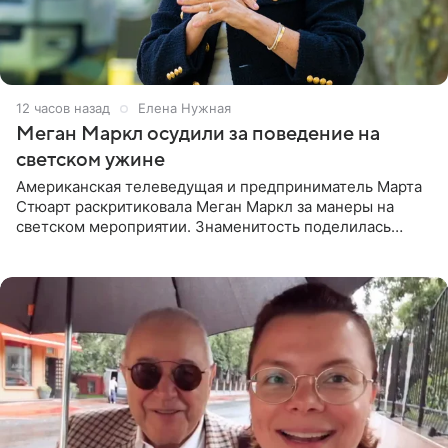
12 часов назад
Елена Нужная
Меган Маркл осудили за поведение на
светском ужине
Американская телеведущая и предприниматель Марта
Стюарт раскритиковала Меган Маркл за манеры на
светском мероприятии. Знаменитость поделилась
деталями личной встречи с герцогиней Сассекской,
пишет PageSix. По