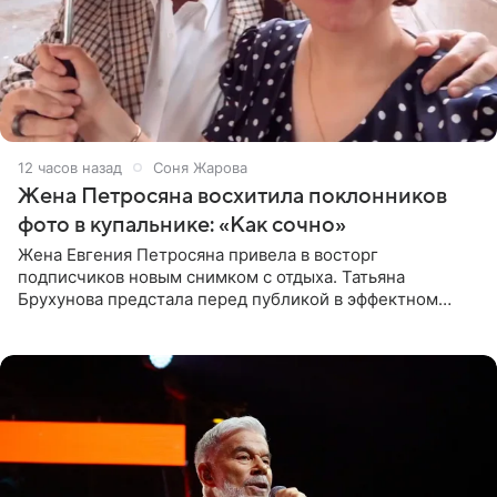
12 часов назад
Соня Жарова
Жена Петросяна восхитила поклонников
фото в купальнике: «Как сочно»
Жена Евгения Петросяна привела в восторг
подписчиков новым снимком с отдыха. Татьяна
Брухунова предстала перед публикой в эффектном
черно-сиреневом монокини, позируя прямо в бассейне.
«Ох, как сочно», «Татьяна,