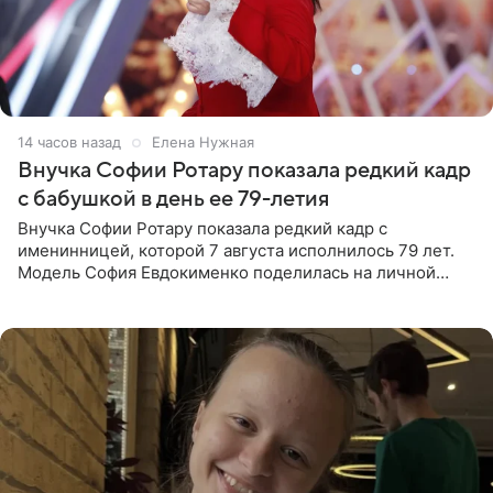
14 часов назад
Елена Нужная
Внучка Софии Ротару показала редкий кадр
с бабушкой в день ее 79-летия
Внучка Софии Ротару показала редкий кадр с
именинницей, которой 7 августа исполнилось 79 лет.
Модель София Евдокименко поделилась на личной
странице в социальной сети фотографией знаменитой
бабушки. На снимке