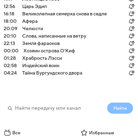
12:56
Царь Эдип
16:18
Великолепная семерка снова в седле
18:00
Афера
20:09
Челюсти
20:10
Слова, написанные на ветру
22:13
Земля фараонов
00:00
Хозяин острова О'Киф
01:28
Храбрость Лэсси
02:58
Индейский воин
04:24
Тайна Бургундского двора
Найти
Все
Избранные