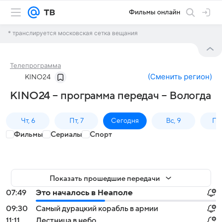
Фильмы онлайн
* транслируется московская сетка вещания
Телепрограмма
(
Сменить регион
)
KINO24
KINO24 – программа передач – Вологда
Чт, 6
Пт, 7
Сегодня
Вс, 9
Пн,
Фильмы
Сериалы
Спорт
Показать прошедшие передачи
07:49
Это началось в Неаполе
09:30
Самый дурацкий корабль в армии
11:11
Лестница в небо