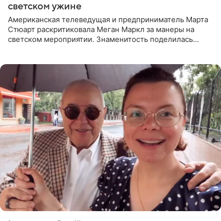
светском ужине
Американская телеведущая и предприниматель Марта
Стюарт раскритиковала Меган Маркл за манеры на
светском мероприятии. Знаменитость поделилась
деталями личной встречи с герцогиней Сассекской,
пишет PageSix. По