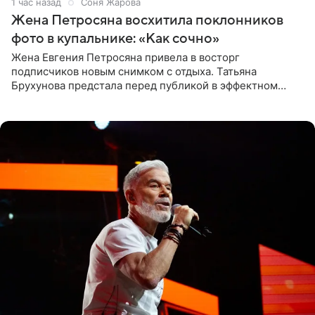
1 час назад
Соня Жарова
Жена Петросяна восхитила поклонников
фото в купальнике: «Как сочно»
Жена Евгения Петросяна привела в восторг
подписчиков новым снимком с отдыха. Татьяна
Брухунова предстала перед публикой в эффектном
черно-сиреневом монокини, позируя прямо в бассейне.
«Ох, как сочно», «Татьяна,