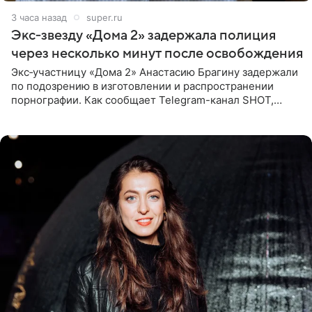
3 часа назад
super.ru
Экс‑звезду «Дома 2» задержала полиция
через несколько минут после освобождения
Экс‑участницу «Дома 2» Анастасию Брагину задержали
по подозрению в изготовлении и распространении
порнографии. Как сообщает Telegram-канал SHOT,
девушка может оказаться в СИЗО. Следствие
ходатайствует об