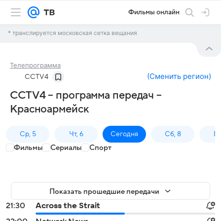
Фильмы онлайн
* транслируется московская сетка вещания
Телепрограмма
(
Сменить регион
)
CCTV4
CCTV4 – программа передач –
Красноармейск
Ср, 5
Чт, 6
Сегодня
Сб, 8
Вс
Фильмы
Сериалы
Спорт
Показать прошедшие передачи
21:30
Across the Strait