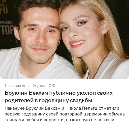
1 час назад
Журнал OK!
Бруклин Бекхэм публично уколол своих
родителей в годовщину свадьбы
Накануне Бруклин Бекхэм и Никола Пельтц отметили
первую годовщину своей повторной церемонии обмена
клятвами любви и верности, на которую не позвали
никого из клана Бекхэм. По словам инсайдеров, пара