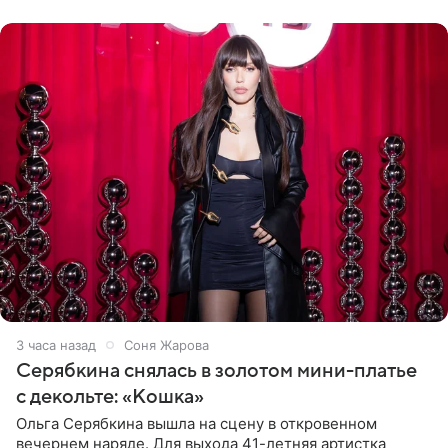
розовом купальнике с
3 часа назад
Соня Жарова
Серябкина снялась в золотом мини-платье
с декольте: «Кошка»
Ольга Серябкина вышла на сцену в откровенном
вечернем наряде. Для выхода 41-летняя артистка