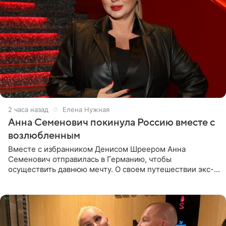
2 часа назад
Елена Нужная
Анна Семенович покинула Россию вместе с
возлюбленным
Вместе с избранником Денисом Шреером Анна
Семенович отправилась в Германию, чтобы
осуществить давнюю мечту. О своем путешествии экс-
солистка «Блестящих» рассказала поклонникам на
личной странице в социальной