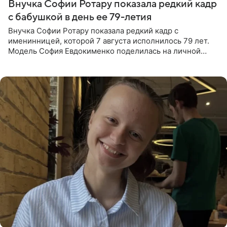
Внучка Софии Ротару показала редкий кадр
с бабушкой в день ее 79-летия
Внучка Софии Ротару показала редкий кадр с
именинницей, которой 7 августа исполнилось 79 лет.
Модель София Евдокименко поделилась на личной
странице в социальной сети фотографией знаменитой
бабушки. На снимке