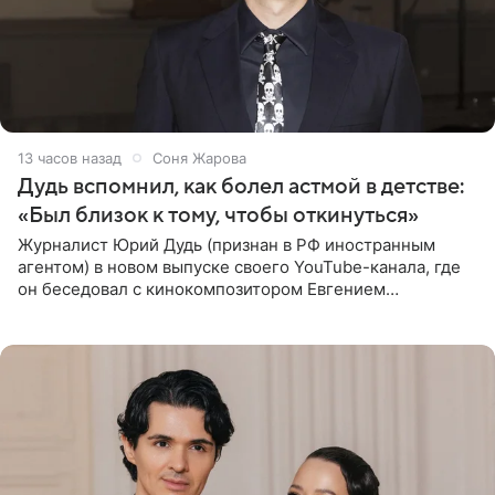
13 часов назад
Соня Жарова
Дудь вспомнил, как болел астмой в детстве:
«Был близок к тому, чтобы откинуться»
Журналист Юрий Дудь (признан в РФ иностранным
агентом) в новом выпуске своего YouTube-канала, где
он беседовал с кинокомпозитором Евгением
Гальпериным, поделился личной историей о борьбе с
бронхиальной астмой в