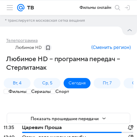
Фильмы онлайн
* транслируется московская сетка вещания
Телепрограмма
(
Сменить регион
)
Любимое HD
Любимое HD – программа передач –
Стерлитамак
Вт, 4
Ср, 5
Сегодня
Пт, 7
Сб
Фильмы
Сериалы
Спорт
Показать прошедшие передачи
11:35
Царевич Проша