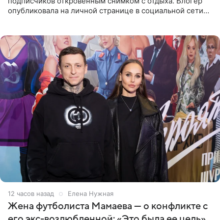
подписчиков откровенным снимком с отдыха. Блогер
опубликовала на личной странице в социальной сети
фото в ярком бикини, позируя на пирсе во время отпуска
в Турции,
12 часов назад
Елена Нужная
Жена футболиста Мамаева — о конфликте с
его экс-возлюбленной: «Это была ее цель»