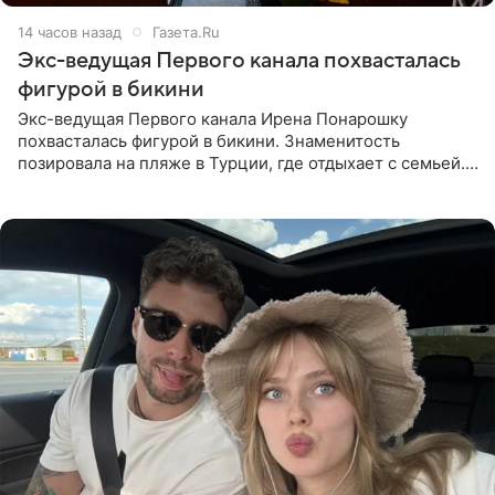
14 часов назад
Газета.Ru
Экс-ведущая Первого канала похвасталась
фигурой в бикини
Экс-ведущая Первого канала Ирена Понарошку
похвасталась фигурой в бикини. Знаменитость
позировала на пляже в Турции, где отдыхает с семьей.
Она поделилась кадрами с отдыха в Instagram (владелец
компания Meta