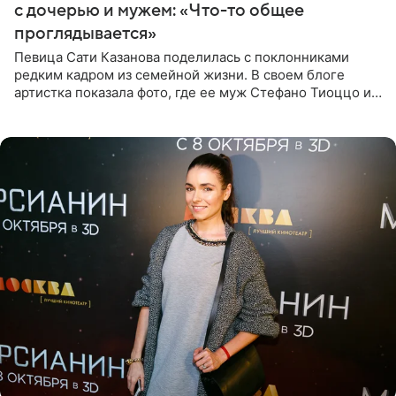
с дочерью и мужем: «Что-то общее
проглядывается»
Певица Сати Казанова поделилась с поклонниками
редким кадром из семейной жизни. В своем блоге
артистка показала фото, где ее муж Стефано Тиоццо и
их маленькая дочь спят рядом. На снимке отец и
малышка лежат в