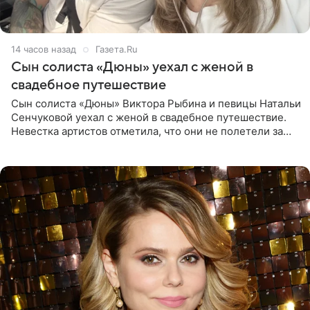
14 часов назад
Газета.Ru
Сын солиста «Дюны» уехал с женой в
свадебное путешествие
Сын солиста «Дюны» Виктора Рыбина и певицы Натальи
Сенчуковой уехал с женой в свадебное путешествие.
Невестка артистов отметила, что они не полетели за
границу, а выбрали для отдыха эко-комплекс в
Калужской