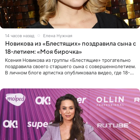
14 часов назад
Елена Нужная
Новикова из «Блестящих» поздравила сына с
18-летием: «Моя бирочка»
Ксения Новикова из группы «Блестящие» трогательно
поздравила своего старшего сына с совершеннолетием.
В личном блоге артистка опубликовала видео, где 18-
летний Мирон легко подхватил маму на руки и закружил
во