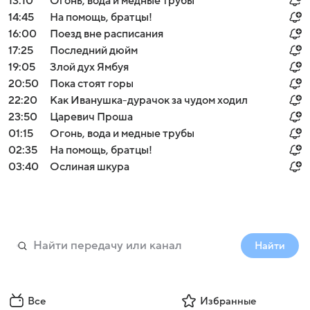
13:10
Огонь, вода и медные трубы
14:45
На помощь, братцы!
16:00
Поезд вне расписания
17:25
Последний дюйм
19:05
Злой дух Ямбуя
20:50
Пока стоят горы
22:20
Как Иванушка-дурачок за чудом ходил
23:50
Царевич Проша
01:15
Огонь, вода и медные трубы
02:35
На помощь, братцы!
03:40
Ослиная шкура
Найти
Все
Избранные