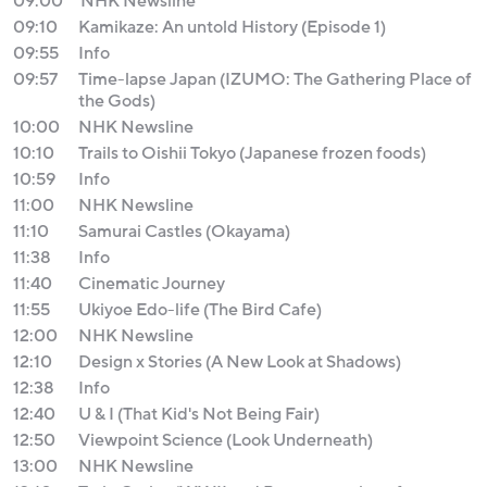
09:00
NHK Newsline
09:10
Kamikaze: An untold History (Episode 1)
09:55
Info
09:57
Time-lapse Japan (IZUMO: The Gathering Place of
the Gods)
10:00
NHK Newsline
10:10
Trails to Oishii Tokyo (Japanese frozen foods)
10:59
Info
11:00
NHK Newsline
11:10
Samurai Castles (Okayama)
11:38
Info
11:40
Cinematic Journey
11:55
Ukiyoe Edo-life (The Bird Cafe)
12:00
NHK Newsline
12:10
Design x Stories (A New Look at Shadows)
12:38
Info
12:40
U & I (That Kid's Not Being Fair)
12:50
Viewpoint Science (Look Underneath)
13:00
NHK Newsline