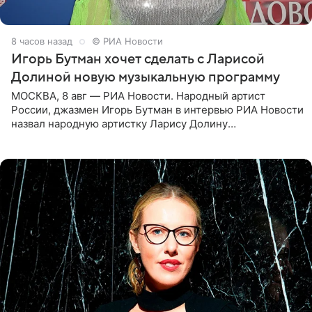
8 часов назад
© РИА Новости
Игорь Бутман хочет сделать с Ларисой
Долиной новую музыкальную программу
МОСКВА, 8 авг — РИА Новости. Народный артист
России, джазмен Игорь Бутман в интервью РИА Новости
назвал народную артистку Ларису Долину
великолепной певицей и рассказал о желании сделать с
ней новую совместную