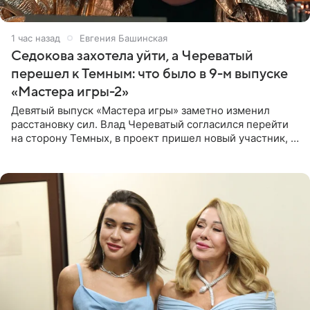
1 час назад
Евгения Башинская
Седокова захотела уйти, а Череватый
перешел к Темным: что было в 9-м выпуске
«Мастера игры-2»
Девятый выпуск «Мастера игры» заметно изменил
расстановку сил. Влад Череватый согласился перейти
на сторону Темных, в проект пришел новый участник, а
Курбан Омаров и Анна Седокова оказались под таким
давлением.