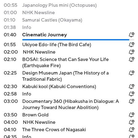
00:55
Japanology Plus mini (Octopuses)
01:00
NHK Newsline
01:10
Samurai Castles (Okayama)
01:38
Info
01:40
Cinematic Journey
01:55
Ukiyoe Edo-life (The Bird Cafe)
02:00
NHK Newsline
02:10
BOSAI: Science that Can Save Your Life
(Earthquake Fire)
02:25
Design Museum Japan (The History of a
Traditional Fabric)
02:30
Kabuki kool (Kabuki Conventions)
02:58
Info
03:00
Documentary 360 (Hibakusha in Dialogue: A
Journey Toward Nuclear Abolition)
03:50
Brown Gold
04:00
NHK Newsline
04:10
The Three Crows of Nagasaki
04:35
Info