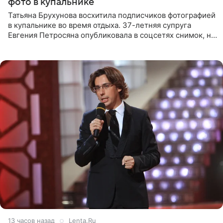
фото в купальнике
Татьяна Брухунова восхитила подписчиков фотографией
в купальнике во время отдыха. 37-летняя супруга
Евгения Петросяна опубликовала в соцсетях снимок, на
котором позирует у бассейна в белоснежном монокини
с
13 часов назад
Lenta.Ru