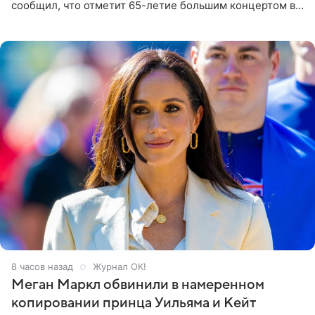
сообщил, что отметит 65-летие большим концертом в
Кремлевском дворце, а вместе с ним на сцену выйдут
его друзья —
8 часов назад
Журнал OK!
Меган Маркл обвинили в намеренном
копировании принца Уильяма и Кейт