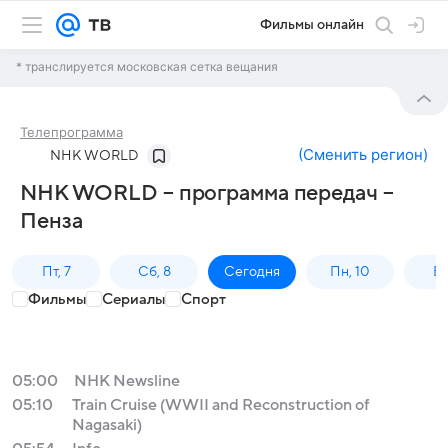
Фильмы онлайн
* транслируется московская сетка вещания
Телепрограмма
(
Сменить регион
)
NHK WORLD
NHK WORLD – программа передач –
Пенза
Пт, 7
Сб, 8
Сегодня
Пн, 10
Вт,
Фильмы
Сериалы
Спорт
05:00
NHK Newsline
05:10
Train Cruise (WWII and Reconstruction of
Nagasaki)