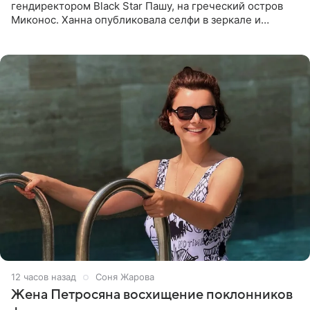
гендиректором Black Star Пашу, на греческий остров
Миконос. Ханна опубликовала селфи в зеркале и
призналась, что сейчас особенно довольна собой. По
словам певицы, она
12 часов назад
Соня Жарова
Жена Петросяна восхищение поклонников