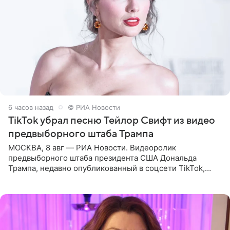
6 часов назад
© РИА Новости
TikTok убрал песню Тейлор Свифт из видео
предвыборного штаба Трампа
МОСКВА, 8 авг — РИА Новости. Видеоролик
предвыборного штаба президента США Дональда
Трампа, недавно опубликованный в соцсети TikTok,
остался без звуковой дорожки в виде песни August
(«Август») американской