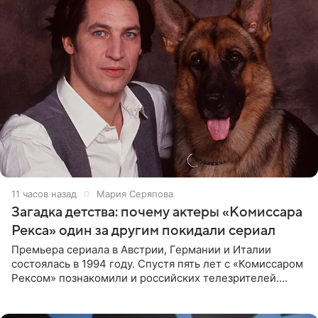
11 часов назад
Мария Серяпова
Загадка детства: почему актеры «Комиссара
Рекса» один за другим покидали сериал
Премьера сериала в Австрии, Германии и Италии
состоялась в 1994 году. Спустя пять лет с «Комиссаром
Рексом» познакомили и российских телезрителей.
Необычайно умная собака мгновенно влюбляла в себя
публику. Но и