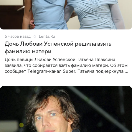
5 часов назад
Lenta.Ru
Дочь Любови Успенской решила взять
фамилию матери
Дочь певицы Любови Успенской Татьяна Плаксина
заявила, что собирается взять фамилию матери. Об этом
сообщает Telegram-канал Super. Татьяна подчеркнула,
что приняла решение о смене фамилии, поскольку
именно от