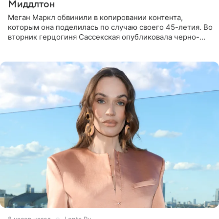
Миддлтон
Меган Маркл обвинили в копировании контента,
которым она поделилась по случаю своего 45-летия. Во
вторник герцогиня Сассекская опубликовала черно-
белую фотографию, на которой она прыгает в бассейн с
воздушными
8 часов назад
Lenta.Ru