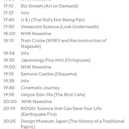
17:10
Biz Stream (Art on Demand)
17:37
Info
17:40
U & I (That Kid's Not Being Fair)
17:50
Viewpoint Science (Look Underneath)
18:00
NHK Newsline
18:10
Train Cruise (WWII and Reconstruction of
Nagasaki)
18:54
Info
18:55
Japanology Plus mini (Octopuses)
19:00
NHK Newsline
19:10
Samurai Castles (Okayama)
19:38
Info
19:40
Cinematic Journey
19:55
Ukiyoe Edo-life (The Bird Cafe)
20:00
NHK Newsline
20:10
BOSAI: Science that Can Save Your Life
(Earthquake Fire)
20:25
Design Museum Japan (The History of a Traditional
Fabric)