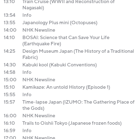
13:10
Train Cruise (WWII and Reconstruction of
Nagasaki)
13:54
Info
13:55
Japanology Plus mini (Octopuses)
14:00
NHK Newsline
14:10
BOSAI: Science that Can Save Your Life
(Earthquake Fire)
14:25
Design Museum Japan (The History of a Traditional
Fabric)
14:30
Kabuki kool (Kabuki Conventions)
14:58
Info
15:00
NHK Newsline
15:10
Kamikaze: An untold History (Episode 1)
15:55
Info
15:57
Time-lapse Japan (IZUMO: The Gathering Place of
the Gods)
16:00
NHK Newsline
16:10
Trails to Oishii Tokyo (Japanese frozen foods)
16:59
Info
17:00
NHK Newsline