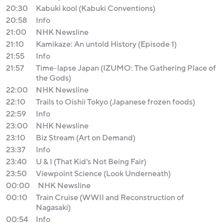
20:30
Kabuki kool (Kabuki Conventions)
20:58
Info
21:00
NHK Newsline
21:10
Kamikaze: An untold History (Episode 1)
21:55
Info
21:57
Time-lapse Japan (IZUMO: The Gathering Place of
the Gods)
22:00
NHK Newsline
22:10
Trails to Oishii Tokyo (Japanese frozen foods)
22:59
Info
23:00
NHK Newsline
23:10
Biz Stream (Art on Demand)
23:37
Info
23:40
U & I (That Kid's Not Being Fair)
23:50
Viewpoint Science (Look Underneath)
00:00
NHK Newsline
00:10
Train Cruise (WWII and Reconstruction of
Nagasaki)
00:54
Info