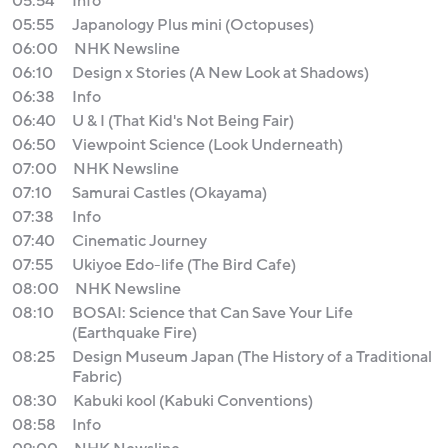
05:54
Info
05:55
Japanology Plus mini (Octopuses)
06:00
NHK Newsline
06:10
Design x Stories (A New Look at Shadows)
06:38
Info
06:40
U & I (That Kid's Not Being Fair)
06:50
Viewpoint Science (Look Underneath)
07:00
NHK Newsline
07:10
Samurai Castles (Okayama)
07:38
Info
07:40
Cinematic Journey
07:55
Ukiyoe Edo-life (The Bird Cafe)
08:00
NHK Newsline
08:10
BOSAI: Science that Can Save Your Life
(Earthquake Fire)
08:25
Design Museum Japan (The History of a Traditional
Fabric)
08:30
Kabuki kool (Kabuki Conventions)
08:58
Info