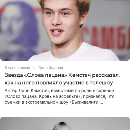
5 часов назад
Соня Жарова
Звезда «Слова пацана» Кемстач рассказал,
как на него повлияло участие в телешоу
Актер Леон Кемстач, известный по роли в сериале
«Слово пацана. Кровь на асфальте», признался, что
съемки в экстремальном шоу «Выживалити.
Наследники» кардинально повлияли на его образ жизни.
Подробностями он