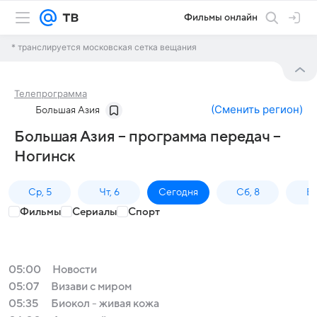
Фильмы онлайн
* транслируется московская сетка вещания
Телепрограмма
(
Сменить регион
)
Большая Азия
Большая Азия – программа передач –
Ногинск
Ср, 5
Чт, 6
Сегодня
Сб, 8
Вс
Фильмы
Сериалы
Спорт
05:00
Новости
05:07
Визави с миром
05:35
Биокол - живая кожа