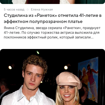
5 часов назад
Елена Нужная
Студилина из «Ранеток» отметила 41-летие в
эффектном полупрозрачном платье
Янина Студилина, звезда сериала «Ранетки», празднует
41-летие. По случаю торжества актриса выложила для
поклонников эффектный ролик, который записали
прошлой ночью. В кадре артистка предстала в
вечернем