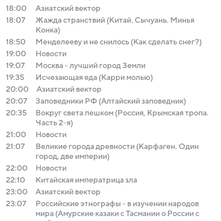
18:00
Азиатский вектор
18:07
Жажда странствий (Китай. Сычуань. Минья
Конка)
18:50
Менделееву и не снилось (Как сделать снег?)
19:00
Новости
19:07
Москва - лучший город Земли
19:35
Исчезающая еда (Карри молью)
20:00
Азиатский вектор
20:07
Заповедники РФ (Алтайский заповедник)
20:35
Вокруг света пешком (Россия, Крымская тропа.
Часть 2-я)
21:00
Новости
21:07
Великие города древности (Карфаген. Один
город, две империи)
22:00
Новости
22:10
Китайская императрица зла
23:00
Азиатский вектор
23:07
Российские этнографы - в изучении народов
мира (Амурские казаки с Тасмании о России с