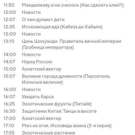
11:50
Менделееву и не снилось (Как сделать клей?)
12:00
Новости
12:07
О чем думают дети
12:35
Исчезающая еда (Кабеза де Хабали)
13:00
Новости
13:10
Цинь Шихуанди. Правитель вечной империи
(Гробница императора)
14:00
Новости
14:07
Наука России
15:00
Азиатский вектор
15:07
Великие города древности (Персеполь.
Иллюзия величия)
16:00
Новости
16:07
Увидеть барса
16:25
Экзотические фрукты (Питайя)
16:30
Защитники Китая: Танцы в высоте
17:00
Азиатский вектор
17:10
Меч из огня. Исповедь воина (3-я серия)
17:55
Экзотические растения