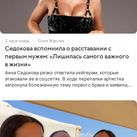
3 часа назад
Соня Жарова
Седокова вспомнила о расставании с
первым мужем: «Лишилась самого важного
в жизни»
Анна Седокова резко ответила хейтерам, которые
атаковали ее в соцсетях. В ходе перепалки артистка
затронула болезненную тему первого брака и заявила,
что чужие судьбы — не ее зона ответственности. От
Валентина