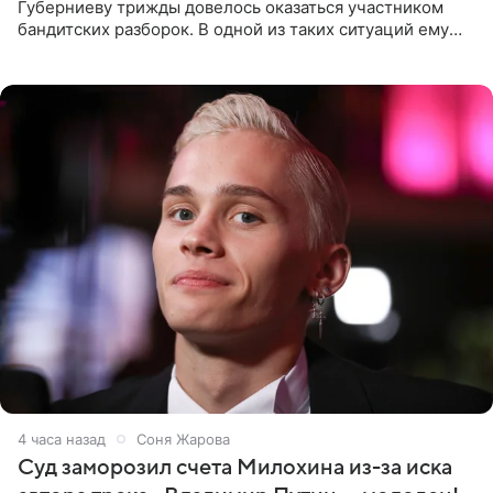
Губерниеву трижды довелось оказаться участником
бандитских разборок. В одной из таких ситуаций ему
выдали тяжелый предмет и приказали вступить в драку,
однако он
4 часа назад
Соня Жарова
Суд заморозил счета Милохина из-за иска