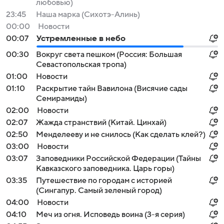
любовью)
23:45
Наша марка (Сихотэ-Алинь)
00:00
Новости
00:07
Устремленные в небо
00:30
Вокруг света пешком (Россия: Большая
Севастопольская тропа)
01:00
Новости
01:10
Раскрытие тайн Вавилона (Висячие сады
Семирамиды)
02:00
Новости
02:07
Жажда странствий (Китай. Цинхай)
02:50
Менделееву и не снилось (Как сделать клей?)
03:00
Новости
03:07
Заповедники Российской Федерации (Тайны
Кавказского заповедника. Царь горы)
03:35
Путешествие по городам с историей
(Сингапур. Самый зеленый город)
04:00
Новости
04:10
Меч из огня. Исповедь воина (3-я серия)