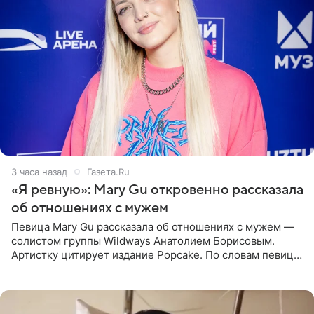
3 часа назад
Газета.Ru
«Я ревную»: Mary Gu откровенно рассказала
об отношениях с мужем
Певица Mary Gu рассказала об отношениях с мужем —
солистом группы Wildways Анатолием Борисовым.
Артистку цитирует издание Popcake. По словам певицы,
залог любви — это принять недостатки другого
человека. Также