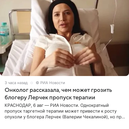
3 часа назад
© РИА Новости
Онколог рассказала, чем может грозить
блогеру Лерчек пропуск терапии
КРАСНОДАР, 6 авг — РИА Новости. Однократный
пропуск таргетной терапии может привести к росту
опухоли у блогера Лерчек (Валерии Чекалиной), но при
оперативном возобновлении лечения ущерб здоровью
не критичен,