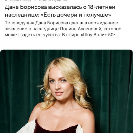
Дана Борисова высказалась о 18-летней
наследнице: «Есть дочери и получше»
Телеведущая Дана Борисова сделала неожиданное
заявление о наследнице Полине Аксеновой, которое
может задеть ее чувства. В эфире «Шоу Воли» 50-
летняя знаменитость откровенно призналась, что не
считает свою дочь