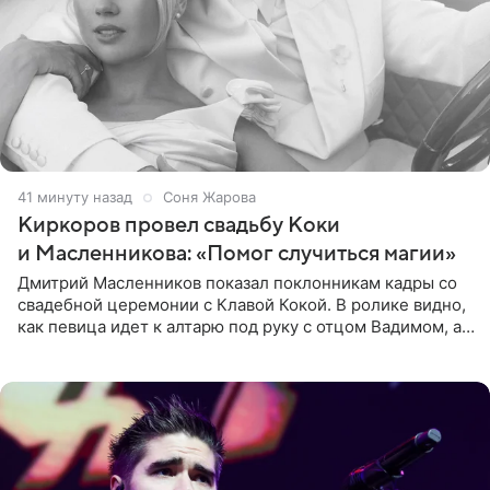
41 минуту назад
Соня Жарова
Киркоров провел свадьбу Коки
и Масленникова: «Помог случиться магии»
Дмитрий Масленников показал поклонникам кадры со
свадебной церемонии с Клавой Кокой. В ролике видно,
как певица идет к алтарю под руку с отцом Вадимом, а у
алтаря ее ждут жених и Филипп Киркоров. Именно