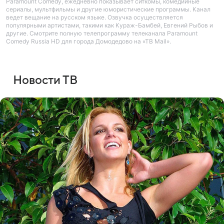
Paramount Comedy, ежедневно показывает ситкомы, комедийные
сериалы, мультфильмы и другие юмористические программы. Канал
ведет вещание на русском языке. Озвучка осуществляется
популярными артистами, такими как Кураж-Бамбей, Евгений Рыбов и
другие. Смотрите полную телепрограмму телеканала Paramount
Comedy Russia HD для города Домодедово на «ТВ Mail».
Новости ТВ