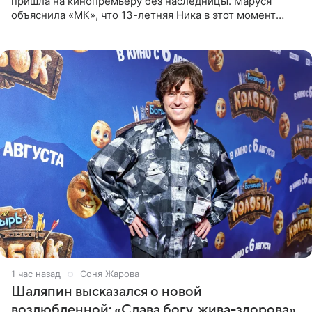
пришла на кинопремьеру без наследницы. Маруся
объяснила «МК», что 13-летняя Ника в этот момент
возвращалась домой с международного вокального
конкурса, где
1 час назад
Соня Жарова
Шаляпин высказался о новой
возлюбленной: «Слава богу, жива-здорова»