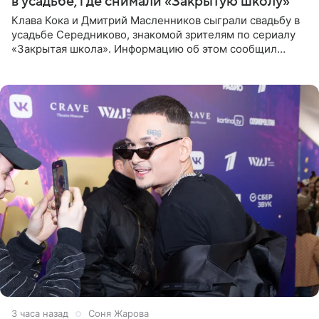
в усадьбе, где снимали «Закрытую школу»
Клава Кока и Дмитрий Масленников сыграли свадьбу в
усадьбе Середниково, знакомой зрителям по сериалу
«Закрытая школа». Информацию об этом сообщил
Telegram-канал Mash. Церемония прошла за закрытыми
дверями.
3 часа назад
Соня Жарова