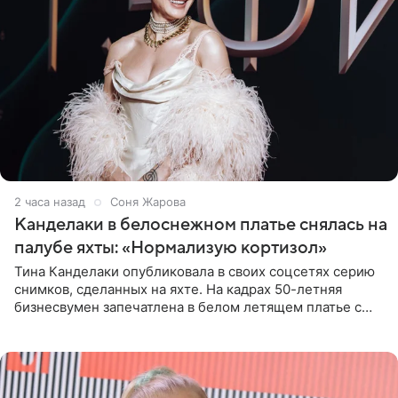
2 часа назад
Соня Жарова
Канделаки в белоснежном платье снялась на
палубе яхты: «Нормализую кортизол»
Тина Канделаки опубликовала в своих соцсетях серию
снимков, сделанных на яхте. На кадрах 50-летняя
бизнесвумен запечатлена в белом летящем платье с
глубокими разрезами на талии. Свой образ Канделаки
дополнила