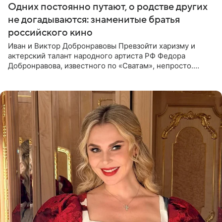
Одних постоянно путают, о родстве других
не догадываются: знаменитые братья
российского кино
Иван и Виктор Добронравовы Превзойти харизму и
актерский талант народного артиста РФ Федора
Добронравова, известного по «Сватам», непросто.
Однако его сыновья достойно продолжают знаменитую
фамилию в