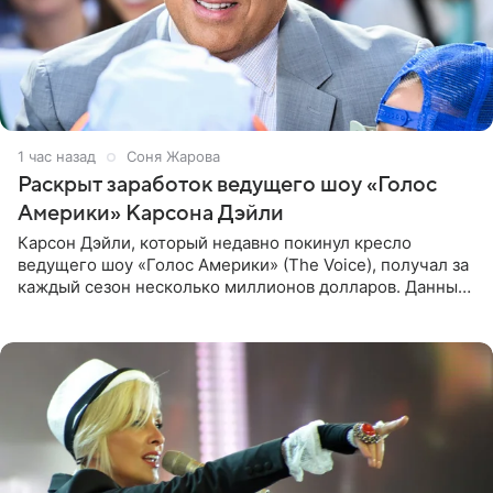
1 час назад
Соня Жарова
Раскрыт заработок ведущего шоу «Голос
Америки» Карсона Дэйли
Карсон Дэйли, который недавно покинул кресло
ведущего шоу «Голос Америки» (The Voice), получал за
каждый сезон несколько миллионов долларов. Данные
о его доходах раскрыл инсайдер из съемочной команды
проекта в