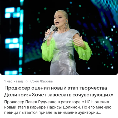
1 час назад
Соня Жарова
Продюсер оценил новый этап творчества
Долиной: «Хочет завоевать сочувствующих»
Продюсер Павел Рудченко в разговоре с НСН оценил
новый этап в карьере Ларисы Долиной. По его мнению,
певица пытается привлечь внимание аудитории
«сочувствующих», идя по пути, который ранее уже