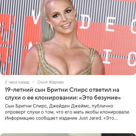
2 часа назад
Соня Жарова
19-летний сын Бритни Спирс ответил на
слухи о ее клонировании: «Это безумие»
Сын Бритни Спирс, Джейден Джеймс, публично
опроверг слухи о том, что его мать якобы клонировали.
Информацию сообщает издание Just Jared. «Это
заставляет меня понять, что многое в СМИ
преувеличено и фальшиво.