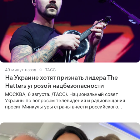
49 минут назад
ТАСС
На Украине хотят признать лидера The
Hatters угрозой нацбезопасности
МОСКВА, 6 августа. /ТАСС/. Национальный совет
Украины по вопросам телевидения и радиовещания
просит Минкультуры страны внести российского
музыканта, лидера группы The Hatters Юрия Музыченко
в список лиц,