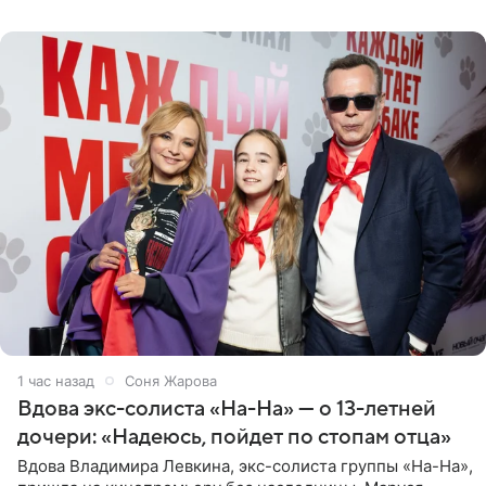
протоптали Ольга
1 час назад
Соня Жарова
Вдова экс-солиста «На-На» — о 13-летней
дочери: «Надеюсь, пойдет по стопам отца»
Вдова Владимира Левкина, экс-солиста группы «На-На»,