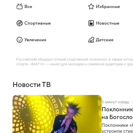
Все
Избранные
Спортивные
Новостные
Увлечения
Детские
Российский общедоступный спортивный телеканал, в эфире котор
спорта. «МАТЧ!» — канал для молодой и семейной аудитории о зд
Новости ТВ
5 минут назад
Поклонник
на Богосл
Поклонники «
устроили сти