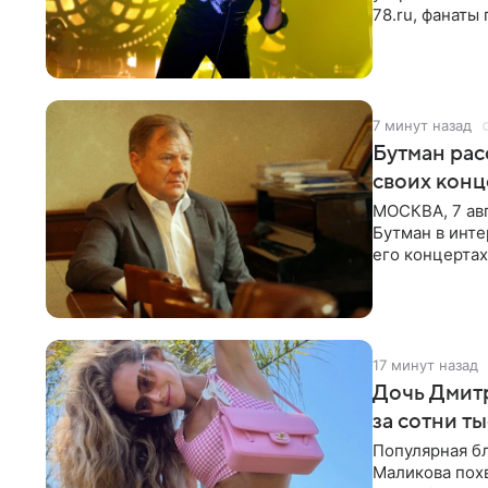
78.ru, фанаты
сегодня могл
7 минут назад
Бутман рас
своих конц
МОСКВА, 7 ав
Бутман в инте
его концертах
протестующих
17 минут назад
Дочь Дмит
за сотни т
Популярная б
Маликова похв