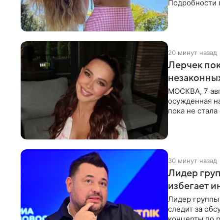
Подробности 
обратили вни
20 минут назад
Лерчек пок
незаконны
МОСКВА, 7 авг
осужденная на
пока не стал
инстанции. Ка
30 минут назад
Лидер груп
избегает и
Лидер группы 
следит за обс
концерты по р