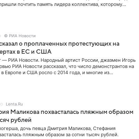
 пришли почтить память лидера коллектива, которому
о бы
© РИА Новости
сказал о проплаченных протестующих на
ертах в ЕС и США
г — РИА Новости. Народный артист России, джазмен Игорь
рвью РИА Новости рассказал, что число демонстрантов на
 в Европе и США росло с 2014 года, и многие из
,
Lenta.Ru
рия Маликова похвасталась пляжным образом
ысяч рублей
логерша, дочь певца Дмитрия Маликова, Стефания
асталась пляжным образом за сотни тысяч рублей.