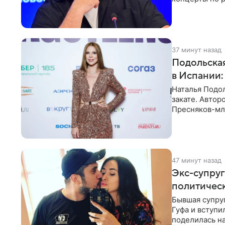
эмоций покло
37 минут назад
Подольская
в Испании:
Наталья Подо
закате. Авто
Пресняков-мл
купальнике с
47 минут назад
Экс-супруг
политичес
Бывшая супруг
Гуфа и вступи
поделилась на