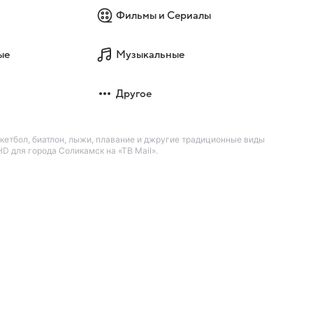
Фильмы и Сериалы
ые
Музыкальные
Другое
кетбол, биатлон, лыжи, плавание и джругие традиционные виды
D для города Соликамск на «ТВ Mail».