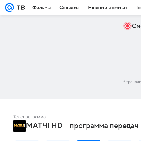
Фильмы
Сериалы
Новости и статьи
Те
См
* трансл
Телепрограмма
МАТЧ! HD – программа передач 