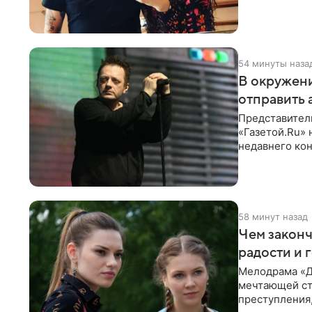
со съезда
54 минуты наза
В окружени
отправить 
Представитель
«Газетой.Ru» 
недавнего кон
заказной
58 минут назад
Чем законч
радости и 
Мелодрама «Д
мечтающей ст
преступления,