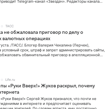
приводит Telegram-канал «Звездач». Редакторы канала
мание на
ТАСС
а не обжаловала приговор по делу о
х валютных операциях
уста. /ТАСС/. Блогер Валерия Чекалина (Лерчек),
 условный срок, штраф и запрет администрировать сайты,
а обжаловать обвинительный приговор в апелляционной
к
Life.ru
пы «Руки Вверх!» Жуков раскрыл, почему
нтернета
«Руки Вверх!» Сергей Жуков признался, что почти не
уждениями в интернете и предпочитает оценивать
еакции зрителей. По словам артиста, ему достаточно