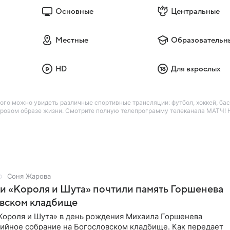
Основные
Центральные
Местные
Образовательн
HD
Для взрослых
ого можно увидеть различные спортивные трансляции: футбол, хоккей, бас
оровом образе жизни. Смотрите полную телепрограмму телеканала МАТЧ! H
Соня Жарова
и «Короля и Шута» почтили память Горшенева
овском кладбище
Короля и Шута» в день рождения Михаила Горшенева
хийное собрание на Богословском кладбище. Как передает