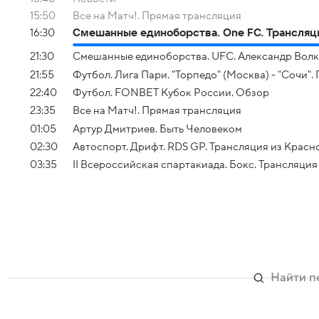
15:50
Все на Матч!. Прямая трансляция
16:30
Смешанные единоборства. One FC. Трансляци
21:30
Смешанные единоборства. UFC. Александр Волк
21:55
Футбол. Лига Пари. "Торпедо" (Москва) - "Сочи"
22:40
Футбол. FONBET Кубок России. Обзор
23:35
Все на Матч!. Прямая трансляция
01:05
Артур Дмитриев. Быть Человеком
02:30
Автоспорт. Дрифт. RDS GP. Трансляция из Красн
03:35
II Всероссийская спартакиада. Бокс. Трансляци