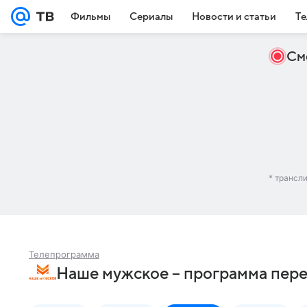
Фильмы
Сериалы
Новости и статьи
Те
См
* трансл
Телепрограмма
Наше мужское – программа пере