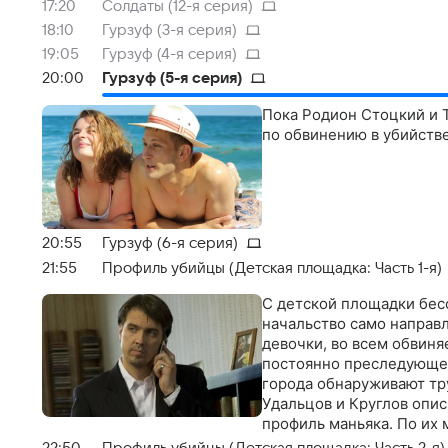
17:20
Солдаты (12-я серия)
18:10
Гурзуф (3-я серия)
19:05
Гурзуф (4-я серия)
20:00
Гурзуф (5-я серия)
Пока Родион Стоцкий и Т
по обвинению в убийств
20:55
Гурзуф (6-я серия)
21:55
Профиль убийцы (Детская площадка: Часть 1-я)
С детской площадки бесс
начальство само направ
девочки, во всем обвиня
постоянно преследующего
города обнаруживают тр
Удальцов и Круглов опи
профиль маньяка. По их
освободившийся из мест