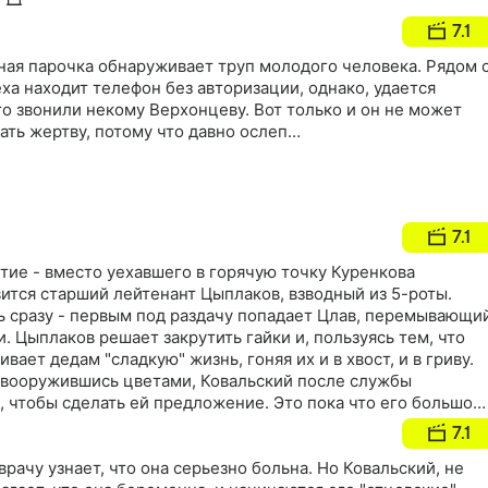
7.1
ная парочка обнаруживает труп молодого человека. Рядом 
а находит телефон без авторизации, однако, удается
сто звонили некому Верхонцеву. Вот только и он не может
ать жертву, потому что давно ослеп…
7.1
тие - вместо уехавшего в горячую точку Куренкова
ится старший лейтенант Цыплаков, взводный из 5-роты.
 сразу - первым под раздачу попадает Цлав, перемывающи
. Цыплаков решает закрутить гайки и, пользуясь тем, что
ивает дедам "сладкую" жизнь, гоняя их и в хвост, и в гриву.
 вооружившись цветами, Ковальский после службы
, чтобы сделать ей предложение. Это пока что его большой
ыло! На следующий день с предстоящим бракосочетанием
7.1
т только ленивый. А чему тут удивляться - ведь накануне ег
к Шматко. А нашего прапорщика не введет заблуждение
врачу узнает, что она серьезно больна. Но Ковальский, не