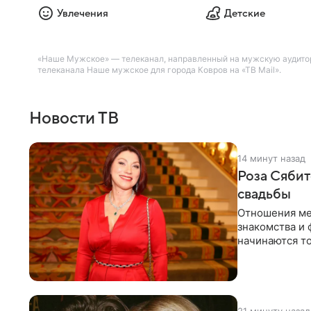
Увлечения
Детские
«Наше Мужское» — телеканал, направленный на мужскую аудитор
телеканала Наше мужское для города Ковров на «ТВ Mail».
Новости ТВ
14 минут назад
Роза Сябит
свадьбы
Отношения ме
знакомства и 
начинаются то
многого,