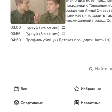
никакая конспирация! Да
зная о диагнозе, предпо
привидение…
посиделки с "бывалыми"
рождения Анны! Он заста
понимает, что дарить т
неожиданный приход Со
03:00
Гурзуф (5-я серия)
03:55
Гурзуф (6-я серия)
04:50
Профиль убийцы (Детская площадка: Часть 1-я)
Все
Избранные
Спортивные
Новостные