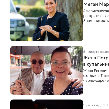
Меган Марк
Американская
раскритикова
Знаменитость
Сассекской, п
51 минуту назад
Жена Петр
в купальни
Жена Евгения
с отдыха. Тат
черно-сиренев
«Татьяна,
1 час назад