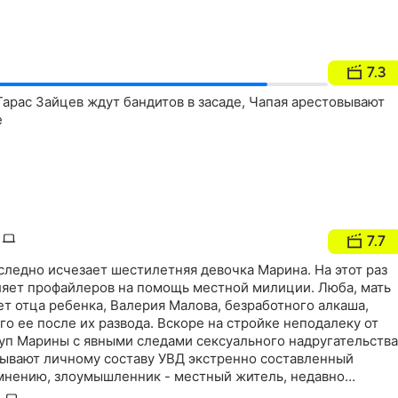
7.3
арас Зайцев ждут бандитов в засаде, Чапая арестовывают
е
7.7
ледно исчезает шестилетняя девочка Марина. На этот раз
ляет профайлеров на помощь местной милиции. Люба, мать
ет отца ребенка, Валерия Малова, безработного алкаша,
 ее после их развода. Вскоре на стройке неподалеку от
уп Марины с явными следами сексуального надругательства
сывают личному составу УВД экстренно составленный
 мнению, злоумышленник - местный житель, недавно
 заключения и сидевший за изнасилование или убийство…