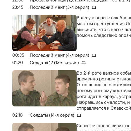
22:50
Профиль убийцы (Детская площадка: Часть 2-я)
23:45
Последний мент (3-я серия)
В лесу в овраге влюблен
местом преступления Лех
выяснить, что с него ча
помочь следствию опозн
00:35
Последний мент (4-я серия)
01:20
Солдаты 12 (13-я серия)
Во 2-й роте важное собы
временно ротным станов
Отношения не сложились
новому ротному косточки
рота идет в караул, устра
Набравшись смелости, и
отправляется к Славской
секрет. Но не тут то б
02:10
Солдаты (14-я серия)
Ковальского не поздрави
при полном параде засе
Славская после визита к 