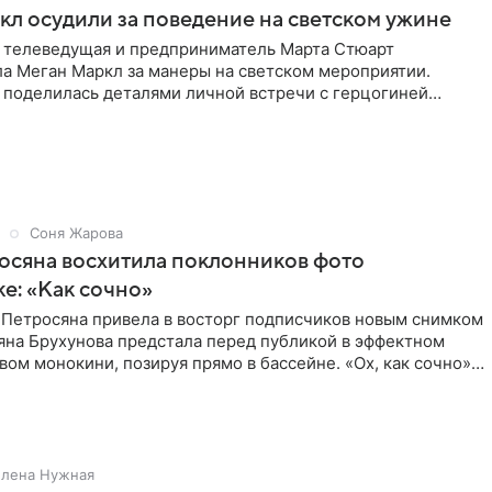
л осудили за поведение на светском ужине
 телеведущая и предприниматель Марта Стюарт
ла Меган Маркл за манеры на светском мероприятии.
 поделилась деталями личной встречи с герцогиней
ишет PageSix. По
Соня Жарова
осяна восхитила поклонников фото
ке: «Как сочно»
 Петросяна привела в восторг подписчиков новым снимком
ьяна Брухунова предстала перед публикой в эффектном
ом монокини, позируя прямо в бассейне. «Ох, как сочно»,
Елена Нужная