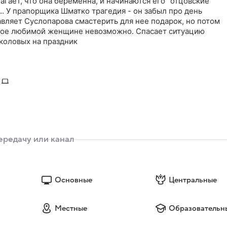
нилычу не до пустяков. У него на складе поселилось
лагает, что она беременна, и начинаются его "отцовские"
… У прапорщика Шматко трагедия - он забыл про день
вляет Суслопарова смастерить для нее подарок, но потом
акое любимой женщине невозможно. Спасает ситуацию
коловых на праздник
Основные
Центральные
Местные
Образовательн