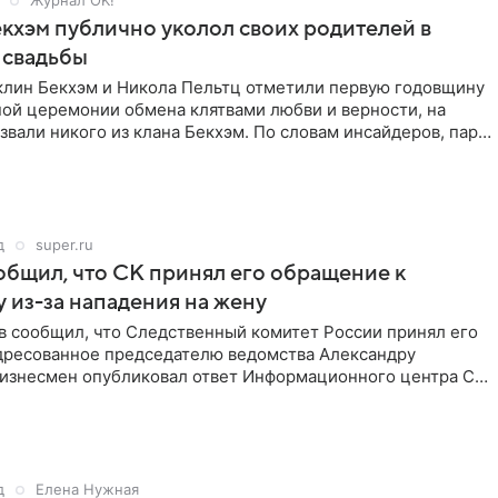
Журнал OK!
кхэм публично уколол своих родителей в
 свадьбы
клин Бекхэм и Никола Пельтц отметили первую годовщину
ной церемонии обмена клятвами любви и верности, на
звали никого из клана Бекхэм. По словам инсайдеров, пара
д
super.ru
бщил, что СК принял его обращение к
 из-за нападения на жену
в сообщил, что Следственный комитет России принял его
дресованное председателю ведомства Александру
Бизнесмен опубликовал ответ Информационного центра СК
е. В
д
Елена Нужная