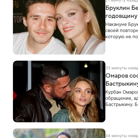
21 минуту назад
Бруклин Бе
годовщину
Накануне Бру
своей повтор
которую не по
считает это
33 минуты наза
Омаров соо
Бастрыкину
Курбан Омаро
обращение, а
Бастрыкину. 
в личном блог
44 минуты наза