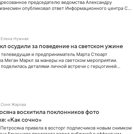
дресованное председателю ведомства Александру
Бизнесмен опубликовал ответ Информационного центра СК
е. В
Елена Нужная
л осудили за поведение на светском ужине
 телеведущая и предприниматель Марта Стюарт
ла Меган Маркл за манеры на светском мероприятии.
 поделилась деталями личной встречи с герцогиней
ишет PageSix. По
Соня Жарова
осяна восхитила поклонников фото
ке: «Как сочно»
 Петросяна привела в восторг подписчиков новым снимком
ьяна Брухунова предстала перед публикой в эффектном