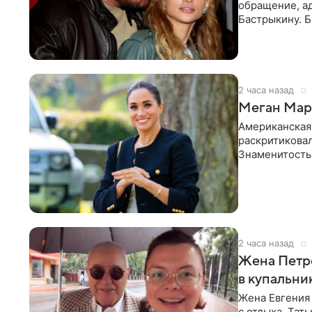
обращение, а
Бастрыкину. 
в личном блог
2 часа назад
Меган Марк
Американская
раскритикова
Знаменитость
Сассекской, п
2 часа назад
Жена Петр
в купальни
Жена Евгения
с отдыха. Тат