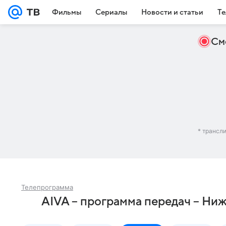
Фильмы
Сериалы
Новости и статьи
Те
См
* трансл
Телепрограмма
AIVA – программа передач – Ни