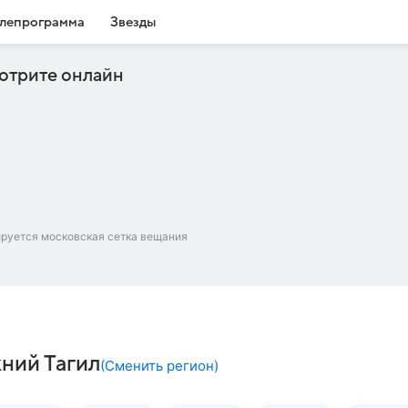
лепрограмма
Звезды
отрите онлайн
ируется московская сетка вещания
жний Тагил
(
Сменить регион
)