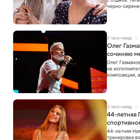
черно-сиренев
«Татьяна,
2 часа назад
Олег Газма
сочиняю м
Олег Газманов
не исполнител
композиции, а
музыканта,
3 часа назад
44-летняя 
спортивно
44-летняя Нат
тренировка во