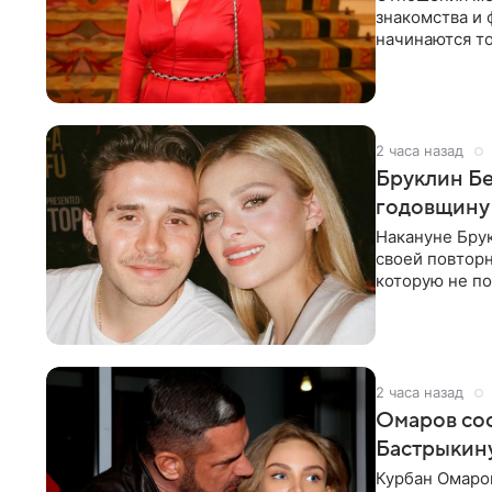
знакомства и 
начинаются то
многого,
2 часа назад
Бруклин Бе
годовщину
Накануне Бру
своей повтор
которую не по
считает это
2 часа назад
Омаров соо
Бастрыкину
Курбан Омаро