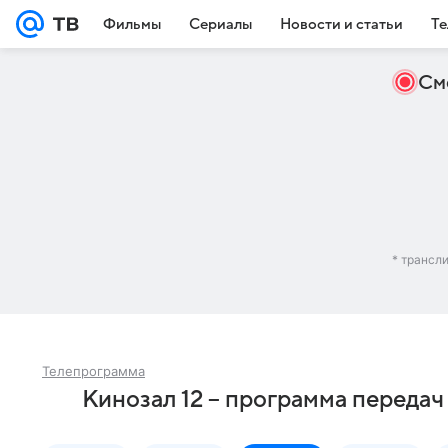
Фильмы
Сериалы
Новости и статьи
Те
См
* трансл
Телепрограмма
Кинозал 12 – программа передач