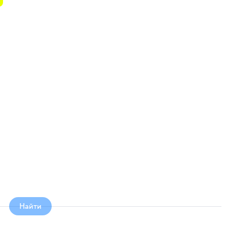
й
и
Найти