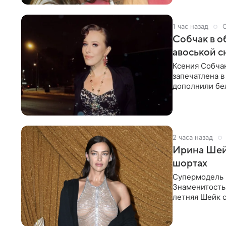
1 час назад
Собчак в о
авоськой с
Ксения Собчак
запечатлена в
дополнили бе
шляпа.
2 часа назад
Ирина Шейк
шортах
Супермодель 
Знаменитость
летняя Шейк с
который допо