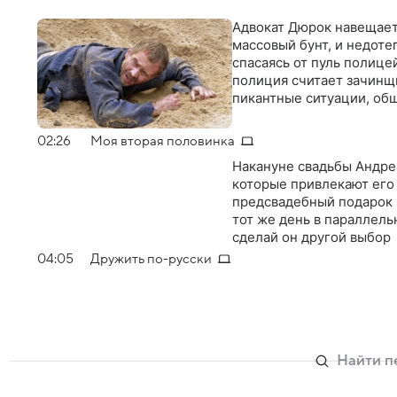
Адвокат Дюрок навещает
массовый бунт, и недот
спасаясь от пуль полице
полиция считает зачинщ
пикантные ситуации, общ
02:26
Моя вторая половинка
Накануне свадьбы Андре
которые привлекают его
предсвадебный подарок 
тот же день в параллельн
сделай он другой выбор
04:05
Дружить по-русски