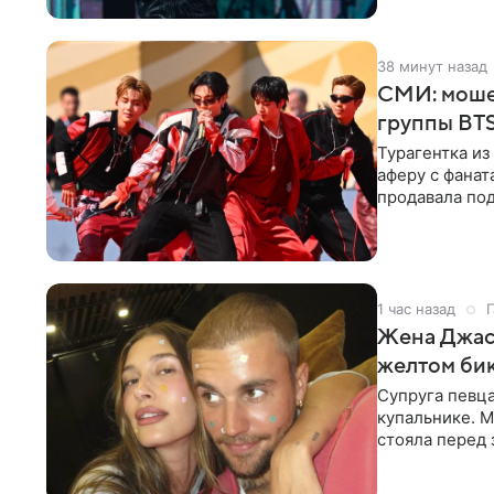
38 минут назад
СМИ: моше
группы BTS
Турагентка и
аферу с фанат
продавала под
издания,
1 час назад
Г
Жена Джаст
желтом би
Супруга певц
купальнике. М
стояла перед
дополнила