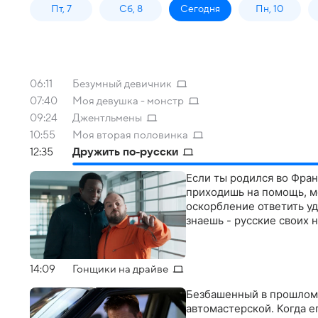
Пт, 7
Сб, 8
Сегодня
Пн, 10
06:11
Безумный девичник
07:40
Моя девушка - монстр
09:24
Джентльмены
10:55
Моя вторая половинка
12:35
Дружить по-русски
Если ты родился во Фран
приходишь на помощь, м
оскорбление ответить уд
знаешь - русские своих 
14:09
Гонщики на драйве
Безбашенный в прошлом 
автомастерской. Когда е