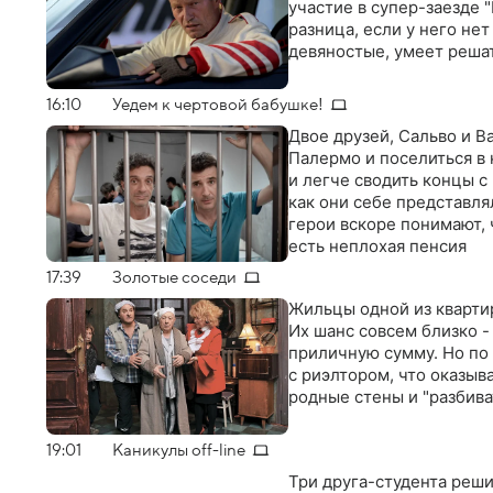
участие в супер-заезде "
разница, если у него нет
девяностые, умеет реша
16:10
Уедем к чертовой бабушке!
Двое друзей, Сальво и В
Палермо и поселиться в 
и легче сводить концы с
как они себе представля
герои вскоре понимают, 
есть неплохая пенсия
17:39
Золотые соседи
Жильцы одной из кварти
Их шанс совсем близко 
приличную сумму. Но по
с риэлтором, что оказыв
родные стены и "разбив
19:01
Каникулы off-line
Три друга-студента реши