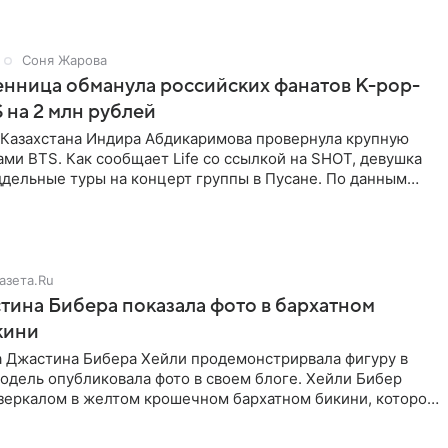
Соня Жарова
нница обманула российских фанатов K-pop-
 на 2 млн рублей
з Казахстана Индира Абдикаримова провернула крупную
ами BTS. Как сообщает Life со ссылкой на SHOT, девушка
дельные туры на концерт группы в Пусане. По данным
азета.Ru
ина Бибера показала фото в бархатном
кини
а Джастина Бибера Хейли продемонстрирвала фигуру в
одель опубликовала фото в своем блоге. Хейли Бибер
 зеркалом в желтом крошечном бархатном бикини, которое