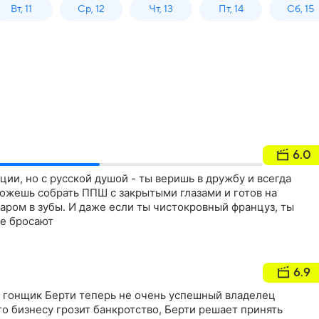
Вт, 11
Ср, 12
Чт, 13
Пт, 14
Сб, 15
6.0
ции, но c русской душой - ты веришь в дружбу и всегда
ожешь собрать ППШ с закрытыми глазами и готов на
аром в зубы. И даже если ты чистокровный француз, ты
не бросают
6.9
гонщик Берти теперь не очень успешный владелец
го бизнесу грозит банкротство, Берти решает принять