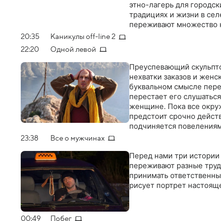
этно-лагерь для городск
традициях и жизни в сел
переживают множество к
20:35
Каникулы off-line 2
22:20
Одной левой
Преуспевающий скульпто
нехватки заказов и женс
буквальном смысле перев
перестает его слушаться
женщине. Пока все окру
предстоит срочно действ
подчиняется повелениям
23:38
Все о мужчинах
Перед нами три истории 
переживают разные труд
принимать ответственные
рисует портрет настоя
00:49
Побег