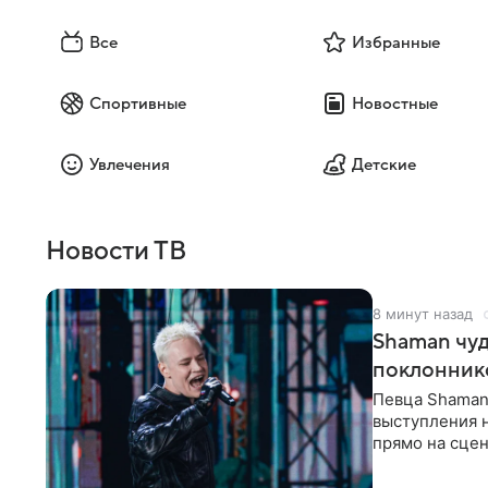
Все
Избранные
Спортивные
Новостные
Увлечения
Детские
Новости ТВ
8 минут назад
Shaman чуд
поклонник
Певца Shaman 
выступления 
прямо на сцен
навалилась на