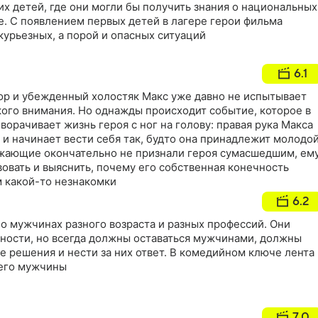
их детей, где они могли бы получить знания о национальных
е. С появлением первых детей в лагере герои фильма
урьезных, а порой и опасных ситуаций
6.1
р и убежденный холостяк Макс уже давно не испытывает
кого внимания. Но однажды происходит событие, которое в
орачивает жизнь героя с ног на голову: правая рука Макса
 и начинает вести себя так, будто она принадлежит молодо
жающие окончательно не признали героя сумасшедшим, ем
овать и выяснить, почему его собственная конечность
 какой-то незнакомки
6.2
о мужчинах разного возраста и разных профессий. Они
ности, но всегда должны оставаться мужчинами, должны
 решения и нести за них ответ. В комедийном ключе лента
щего мужчины
7.0