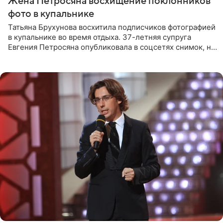
Жена Петросяна восхищение поклонников
фото в купальнике
Татьяна Брухунова восхитила подписчиков фотографией
в купальнике во время отдыха. 37-летняя супруга
Евгения Петросяна опубликовала в соцсетях снимок, на
котором позирует у бассейна в белоснежном монокини
с