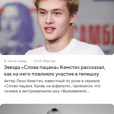
8 часов назад
Соня Жарова
Звезда «Слова пацана» Кемстач рассказал,
как на него повлияло участие в телешоу
Актер Леон Кемстач, известный по роли в сериале
«Слово пацана. Кровь на асфальте», признался, что
съемки в экстремальном шоу «Выживалити.
Наследники» кардинально повлияли на его образ жизни.
Подробностями он