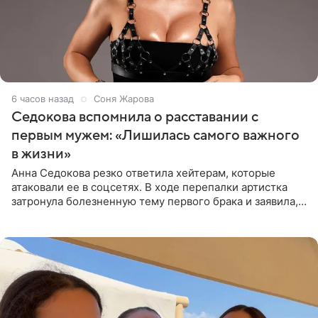
6 часов назад
Соня Жарова
Седокова вспомнила о расставании с
первым мужем: «Лишилась самого важного
в жизни»
Анна Седокова резко ответила хейтерам, которые
атаковали ее в соцсетях. В ходе перепалки артистка
затронула болезненную тему первого брака и заявила,
что чужие судьбы — не ее зона ответственности. От
Валентина