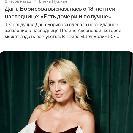
8 часов назад
Елена Нужная
Дана Борисова высказалась о 18-летней
наследнице: «Есть дочери и получше»
Телеведущая Дана Борисова сделала неожиданное
заявление о наследнице Полине Аксеновой, которое
может задеть ее чувства. В эфире «Шоу Воли» 50-
летняя знаменитость откровенно призналась, что не
считает свою дочь