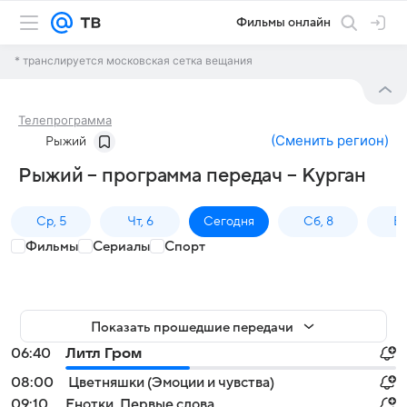
Фильмы онлайн
* транслируется московская сетка вещания
Телепрограмма
(
Сменить регион
)
Рыжий
Рыжий – программа передач – Курган
Ср, 5
Чт, 6
Сегодня
Сб, 8
Вс
Фильмы
Сериалы
Спорт
Показать прошедшие передачи
06:40
Литл Гром
08:00
Цветняшки (Эмоции и чувства)
09:10
Енотки. Первые слова