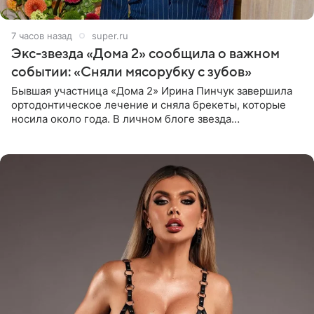
7 часов назад
super.ru
Экс-звезда «Дома 2» сообщила о важном
событии: «Сняли мясорубку с зубов»
Бывшая участница «Дома 2» Ирина Пинчук завершила
ортодонтическое лечение и сняла брекеты, которые
носила около года. В личном блоге звезда
опубликовала видео из кабинета стоматолога, где
показала процесс снятия