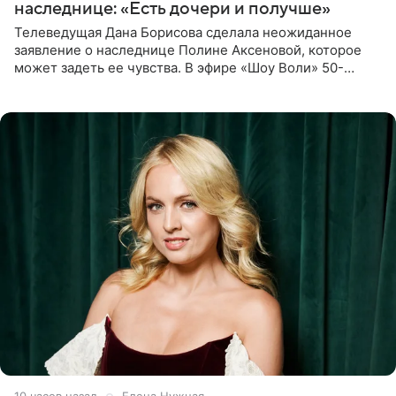
наследнице: «Есть дочери и получше»
Телеведущая Дана Борисова сделала неожиданное
заявление о наследнице Полине Аксеновой, которое
может задеть ее чувства. В эфире «Шоу Воли» 50-
летняя знаменитость откровенно призналась, что не
считает свою дочь