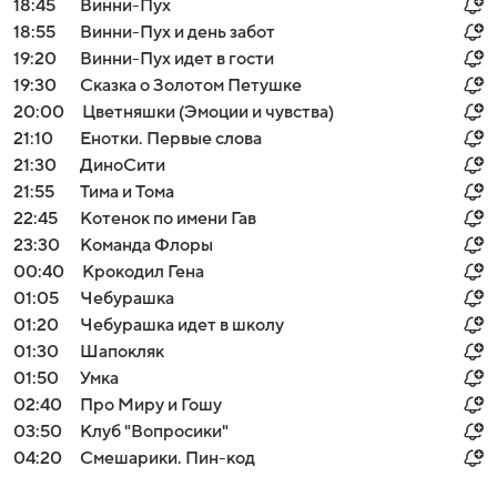
18:45
Винни-Пух
18:55
Винни-Пух и день забот
19:20
Винни-Пух идет в гости
19:30
Сказка о Золотом Петушке
20:00
Цветняшки (Эмоции и чувства)
21:10
Енотки. Первые слова
21:30
ДиноСити
21:55
Тима и Тома
22:45
Котенок по имени Гав
23:30
Команда Флоры
00:40
Крокодил Гена
01:05
Чебурашка
01:20
Чебурашка идет в школу
01:30
Шапокляк
01:50
Умка
02:40
Про Миру и Гошу
03:50
Клуб "Вопросики"
04:20
Смешарики. Пин-код