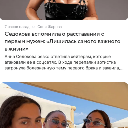
7 часов назад
Соня Жарова
Седокова вспомнила о расставании с
первым мужем: «Лишилась самого важного
в жизни»
Анна Седокова резко ответила хейтерам, которые
атаковали ее в соцсетях. В ходе перепалки артистка
затронула болезненную тему первого брака и заявила,
что чужие судьбы — не ее зона ответственности. От
Валентина