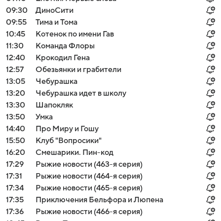
09:30
ДиноСити
09:55
Тима и Тома
10:45
Котенок по имени Гав
11:30
Команда Флоры
12:40
Крокодил Гена
12:57
Обезьянки и грабители
13:05
Чебурашка
13:20
Чебурашка идет в школу
13:30
Шапокляк
13:50
Умка
14:40
Про Миру и Гошу
15:50
Клуб "Вопросики"
16:20
Смешарики. Пин-код
17:29
Рыжие новости (463-я серия)
17:31
Рыжие новости (464-я серия)
17:34
Рыжие новости (465-я серия)
17:35
Приключения Бельфора и Люпена
17:36
Рыжие новости (466-я серия)