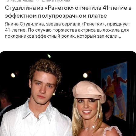
10 часов назад
Елена Нужная
Студилина из «Ранеток» отметила 41-летие в
эффектном полупрозрачном платье
Янина Студилина, звезда сериала «Ранетки», празднует
41-летие. По случаю торжества актриса выложила для
поклонников эффектный ролик, который записали
прошлой ночью. В кадре артистка предстала в
вечернем