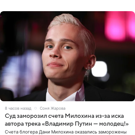
выдали тяжелый предмет и приказали вступить в драку,
однако он
8 часов назад
Соня Жарова
Суд заморозил счета Милохина из-за иска
автора трека «Владимир Путин — молодец!»
Счета блогера Дани Милохина оказались заморожены