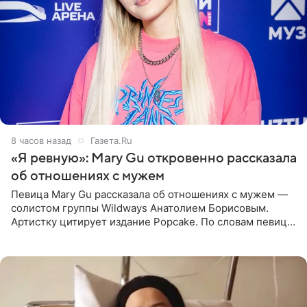
8 часов назад
Газета.Ru
«Я ревную»: Mary Gu откровенно рассказала
об отношениях с мужем
Певица Mary Gu рассказала об отношениях с мужем —
солистом группы Wildways Анатолием Борисовым.
Артистку цитирует издание Popcake. По словам певицы,
залог любви — это принять недостатки другого
человека. Также