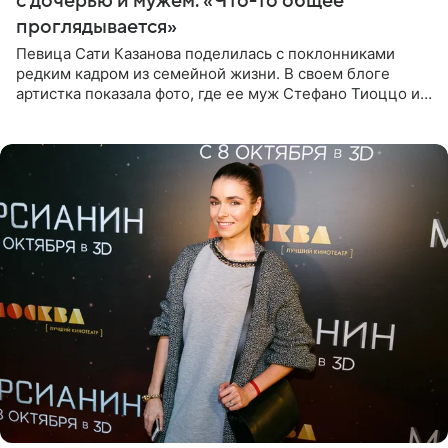
с дочерью и мужем: «Что-то общее
проглядывается»
Певица Сати Казанова поделилась с поклонниками
редким кадром из семейной жизни. В своем блоге
артистка показала фото, где ее муж Стефано Тиоццо и
их маленькая дочь спят рядом. На снимке отец и
малышка лежат в