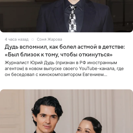
4 часа назад
Соня Жарова
Дудь вспомнил, как болел астмой в детстве:
«Был близок к тому, чтобы откинуться»
Журналист Юрий Дудь (признан в РФ иностранным
агентом) в новом выпуске своего YouTube-канала, где
он беседовал с кинокомпозитором Евгением
Гальпериным, поделился личной историей о борьбе с
бронхиальной астмой в