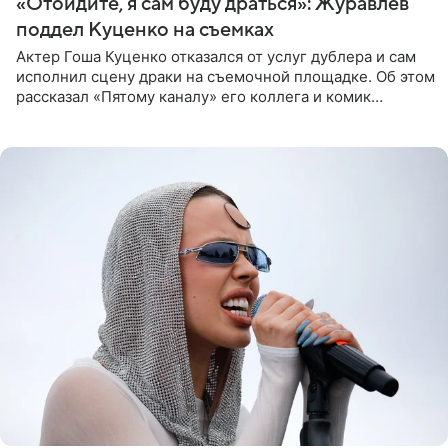
«Отойдите, я сам буду драться»: Журавлев
поддел Куценко на съемках
Актер Гоша Куценко отказался от услуг дублера и сам
исполнил сцену драки на съемочной площадке. Об этом
рассказал «Пятому каналу» его коллега и комик
Дмитрий Журавлев. По словам артиста, когда Куценко