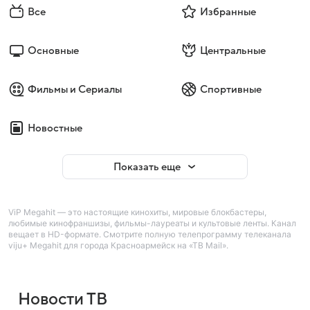
Все
Избранные
Основные
Центральные
Фильмы и Сериалы
Спортивные
Новостные
Показать еще
ViP Megahit — это настоящие кинохиты, мировые блокбастеры,
любимые кинофраншизы, фильмы-лауреаты и культовые ленты. Канал
вещает в HD-формате. Смотрите полную телепрограмму телеканала
viju+ Megahit для города Красноармейск на «ТВ Mail».
Новости ТВ