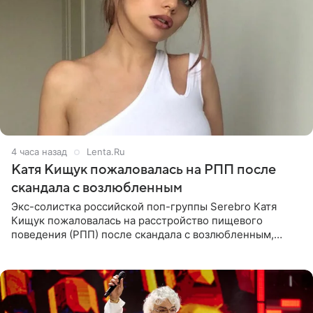
4 часа назад
Lenta.Ru
Катя Кищук пожаловалась на РПП после
скандала с возлюбленным
Экс-солистка российской поп-группы Serebro Катя
Кищук пожаловалась на расстройство пищевого
поведения (РПП) после скандала с возлюбленным,
популярным рэпером 9mice (настоящее имя — Сергей
Дмитриев).