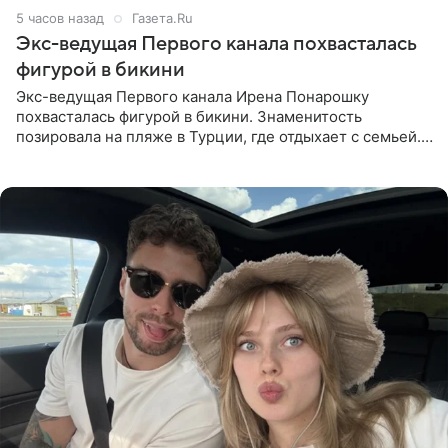
5 часов назад
Газета.Ru
Экс-ведущая Первого канала похвасталась
фигурой в бикини
Экс-ведущая Первого канала Ирена Понарошку
похвасталась фигурой в бикини. Знаменитость
позировала на пляже в Турции, где отдыхает с семьей.
Она поделилась кадрами с отдыха в Instagram (владелец
компания Meta