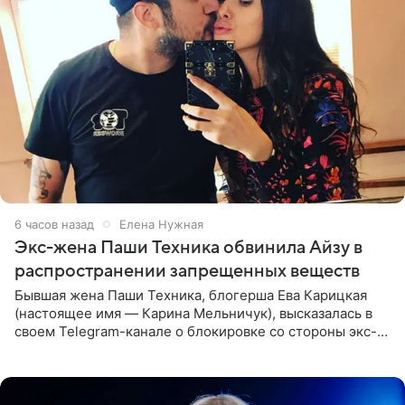
6 часов назад
Елена Нужная
Экс-жена Паши Техника обвинила Айзу в
распространении запрещенных веществ
Бывшая жена Паши Техника, блогерша Ева Карицкая
(настоящее имя — Карина Мельничук), высказалась в
своем Telegram-канале о блокировке со стороны экс-
супруги Гуфа Айзы-Лилуны Ай. Карицкая утверждает,
что ее