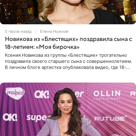
5 часов назад
Елена Нужная
Новикова из «Блестящих» поздравила сына с
18-летием: «Моя бирочка»
Ксения Новикова из группы «Блестящие» трогательно
поздравила своего старшего сына с совершеннолетием.
В личном блоге артистка опубликовала видео, где 18-
летний Мирон легко подхватил маму на руки и закружил
во