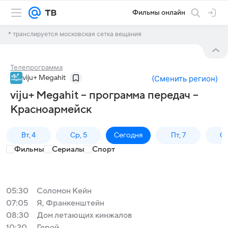
Фильмы онлайн
* транслируется московская сетка вещания
Телепрограмма
viju+ Megahit
(
Сменить регион
)
viju+ Megahit – программа передач –
Красноармейск
Вт, 4
Ср, 5
Сегодня
Пт, 7
Сб
Фильмы
Сериалы
Спорт
05:30
Соломон Кейн
07:05
Я, Франкенштейн
08:30
Дом летающих кинжалов
10:20
Герой