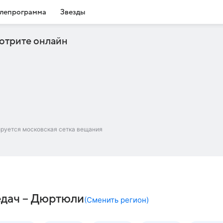
лепрограмма
Звезды
отрите онлайн
ируется московская сетка вещания
едач – Дюртюли
(
Сменить регион
)