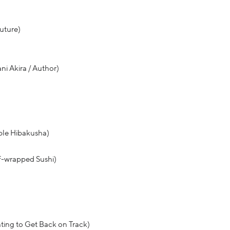
uture)
ni Akira / Author)
ble Hibakusha)
f-wrapped Sushi)
hting to Get Back on Track)