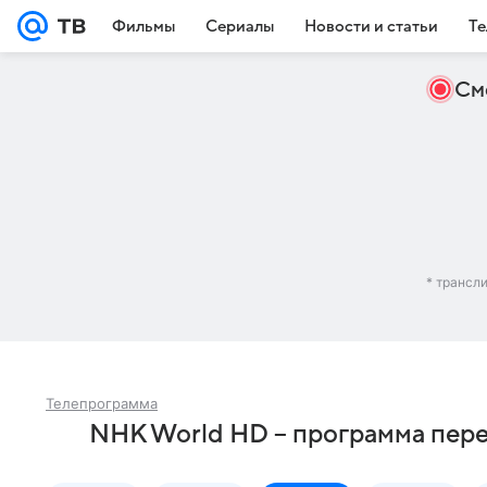
Фильмы
Сериалы
Новости и статьи
Те
См
* трансл
Телепрограмма
NHK World HD – программа пер