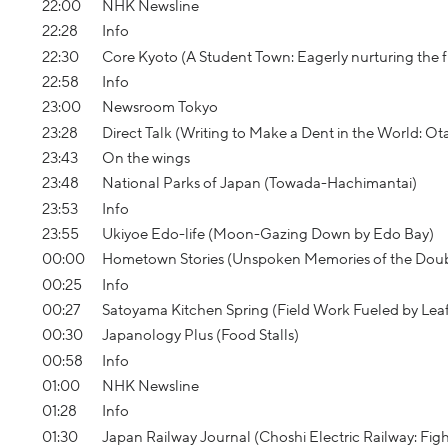
22:00
NHK Newsline
22:28
Info
22:30
Core Kyoto (A Student Town: Eagerly nurturing the f
22:58
Info
23:00
Newsroom Tokyo
23:28
Direct Talk (Writing to Make a Dent in the World: Ota
23:43
On the wings
23:48
National Parks of Japan (Towada-Hachimantai)
23:53
Info
23:55
Ukiyoe Edo-life (Moon-Gazing Down by Edo Bay)
00:00
Hometown Stories (Unspoken Memories of the Dou
00:25
Info
00:27
Satoyama Kitchen Spring (Field Work Fueled by Lea
00:30
Japanology Plus (Food Stalls)
00:58
Info
01:00
NHK Newsline
01:28
Info
01:30
Japan Railway Journal (Choshi Electric Railway: Fig