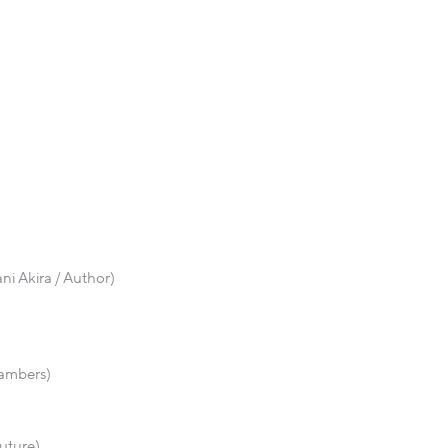
ni Akira / Author)
hambers)
uture)