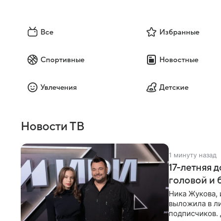
Все
Избранные
Спортивные
Новостные
Увлечения
Детские
Новости ТВ
1 минуту назад
17-летняя 
головой и
Ника Жукова, 
выложила в л
подписчиков.