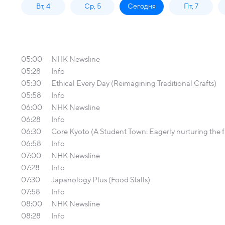
Вт, 4
Ср, 5
Сегодня
Пт, 7
05:00
NHK Newsline
05:28
Info
05:30
Ethical Every Day (Reimagining Traditional Crafts)
05:58
Info
06:00
NHK Newsline
06:28
Info
06:30
Core Kyoto (A Student Town: Eagerly nurturing the f
06:58
Info
07:00
NHK Newsline
07:28
Info
07:30
Japanology Plus (Food Stalls)
07:58
Info
08:00
NHK Newsline
08:28
Info