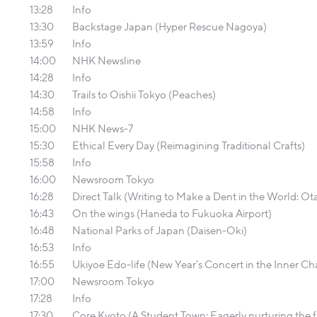
13:28
Info
13:30
Backstage Japan (Hyper Rescue Nagoya)
13:59
Info
14:00
NHK Newsline
14:28
Info
14:30
Trails to Oishii Tokyo (Peaches)
14:58
Info
15:00
NHK News-7
15:30
Ethical Every Day (Reimagining Traditional Crafts)
15:58
Info
16:00
Newsroom Tokyo
16:28
Direct Talk (Writing to Make a Dent in the World: Ota
16:43
On the wings (Haneda to Fukuoka Airport)
16:48
National Parks of Japan (Daisen-Oki)
16:53
Info
16:55
Ukiyoe Edo-life (New Year's Concert in the Inner C
17:00
Newsroom Tokyo
17:28
Info
17:30
Core Kyoto (A Student Town: Eagerly nurturing the f