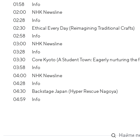
01:58
Info
02:00
NHK Newsline
02:28
Info
02:30
Ethical Every Day (Reimagining Traditional Crafts)
02:58
Info
03:00
NHK Newsline
03:28
Info
03:30
Core Kyoto (A Student Town: Eagerly nurturing the f
03:58
Info
04:00
NHK Newsline
04:28
Info
04:30
Backstage Japan (Hyper Rescue Nagoya)
04:59
Info