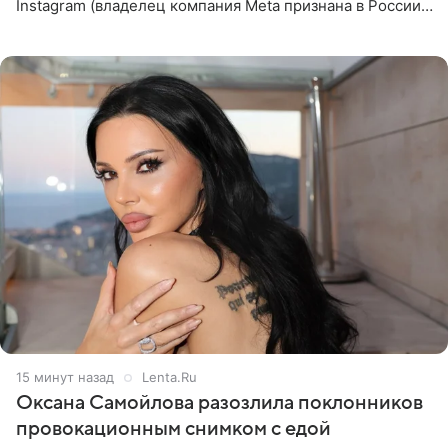
Instagram (владелец компания Meta признана в России
экстремистской и запрещена). Ханна и Пашу показали
серию снимков,
15 минут назад
Lenta.Ru
Оксана Самойлова разозлила поклонников
провокационным снимком с едой