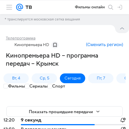
Фильмы онлайн
* транслируется московская сетка вещания
Телепрограмма
(
Сменить регион
)
Кинопремьера HD
Кинопремьера HD – программа
передач – Крымск
Вт, 4
Ср, 5
Сегодня
Пт, 7
Сб
Фильмы
Сериалы
Спорт
Показать прошедшие передачи
12:20
9 секунд