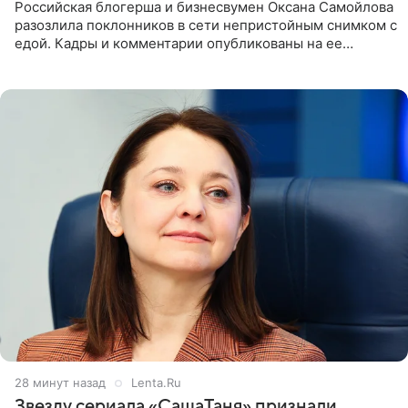
Российская блогерша и бизнесвумен Оксана Самойлова
разозлила поклонников в сети непристойным снимком с
едой. Кадры и комментарии опубликованы на ее
странице в Instagram (принадлежит компании Meta,
признанной
28 минут назад
Lenta.Ru
Звезду сериала «СашаТаня» признали