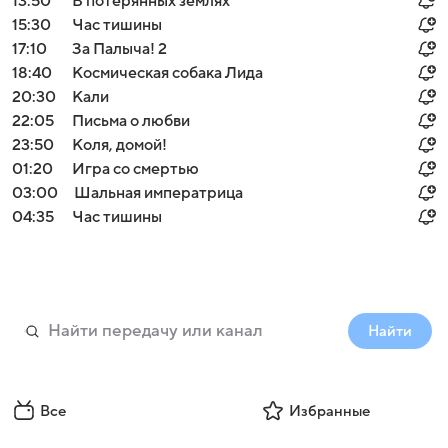
13:50
В потерянных землях
15:30
Час тишины
17:10
За Палыча! 2
18:40
Космическая собака Лида
20:30
Кали
22:05
Письма о любви
23:50
Коля, домой!
01:20
Игра со смертью
03:00
Шальная императрица
04:35
Час тишины
Найти
Все
Избранные