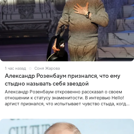
1 час назад
Соня Жарова
Александр Розенбаум признался, что ему
стыдно называть себя звездой
Александр Розенбаум откровенно рассказал о своем
отношении к статусу знаменитости. В интервью Hello!
артист признался, что испытывает чувство стыда, когда
его называют звездой. «По молодости я как‑то по пьяни