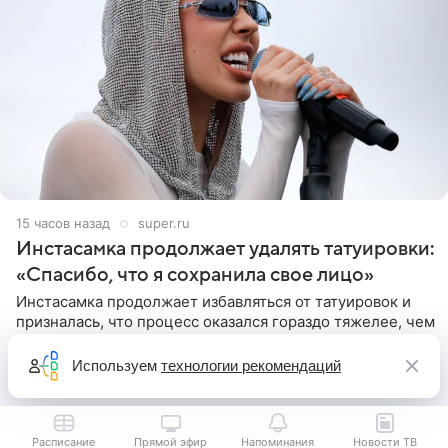
15 часов назад
super.ru
Инстасамка продолжает удалять татуировки:
«Спасибо, что я сохранила свое лицо»
Инстасамка продолжает избавляться от татуировок и
призналась, что процесс оказался гораздо тяжелее, чем
она ожидала. В соцсетях певица рассказала, что
очередной сеанс удаления рисунков стал для нее
Используем
технологии рекомендаций
«ужасно
Расписание
Прямой эфир
Напоминания
Новости ТВ