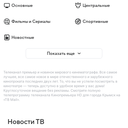
Основные
Центральные
Фильмы и Сериалы
Спортивные
Новостные
Показать еще
Телеканал премьер и новинок мирового кинематографа. Все самое
лучшее, все самое новое в мире отечественного и зарубежного
кинопроката последних двух лет. То, что вы не успели посмотреть в
кинотеатре — теперь доступно в удобное время у вас дома!
Круглосуточное вещание без рекламы. Смотрите полную
телепрограмму телеканала Кинопремьера HD для города Крымск на
«ТВ Mail».
Новости ТВ