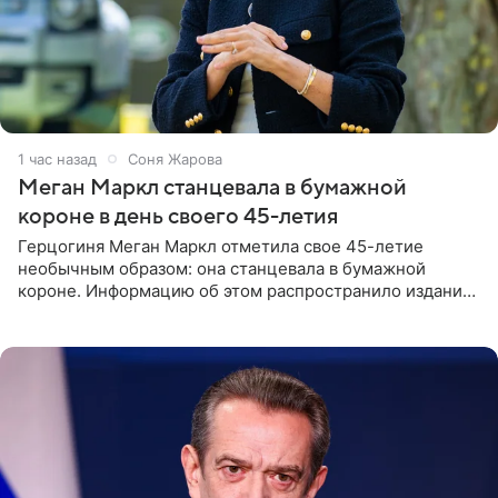
1 час назад
Соня Жарова
Меган Маркл станцевала в бумажной
короне в день своего 45-летия
Герцогиня Меган Маркл отметила свое 45-летие
необычным образом: она станцевала в бумажной
короне. Информацию об этом распространило издание
People. На праздновании в своем особняке в Монтесито
именинница