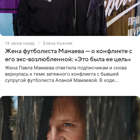
14 часов назад
Елена Нужная
Жена футболиста Мамаева — о конфликте с
его экс-возлюбленной: «Это была ее цель»
Жена Павла Мамаева ответила подписчикам и снова
вернулась к теме затяжного конфликта с бывшей
супругой футболиста Аланой Мамаевой. В ходе
общения с аудиторией один из пользователей
признался, что раньше судил о