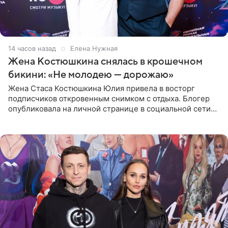
14 часов назад
Елена Нужная
Жена Костюшкина снялась в крошечном
бикини: «Не молодею — дорожаю»
Жена Стаса Костюшкина Юлия привела в восторг
подписчиков откровенным снимком с отдыха. Блогер
опубликовала на личной странице в социальной сети
фото в ярком бикини, позируя на пирсе во время отпуска
в Турции,