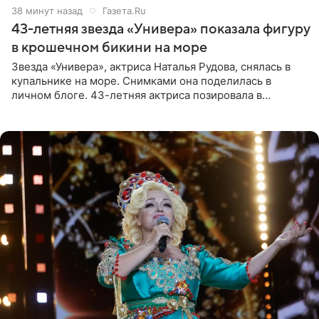
38 минут назад
Газета.Ru
43-летняя звезда «Универа» показала фигуру
в крошечном бикини на море
Звезда «Универа», актриса Наталья Рудова, снялась в
купальнике на море. Снимками она поделилась в
личном блоге. 43-летняя актриса позировала в
бордовом крошечном бикини с золотыми деталями.
Волосы Рудова