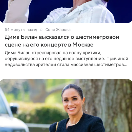
54 минуты назад
Соня Жарова
Дима Билан высказался о шестиметровой
сцене на его концерте в Москве
Дима Билан отреагировал на волну критики,
обрушившуюся на его недавнее выступление. Причиной
недовольства зрителей стала массивная шестиметровая
конструкция сцены, которая полностью перекрыла
обзор артиста для