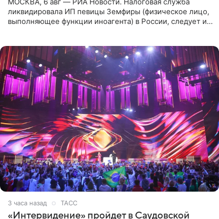
МОСКВА, 6 авг — РИА Новости. Налоговая служба
ликвидировала ИП певицы Земфиры (физическое лицо,
выполняющее функции иноагента) в России, следует из
юридических документов, которые есть в
распоряжении РИА
3 часа назад
ТАСС
«Интервидение» пройдет в Саудовской