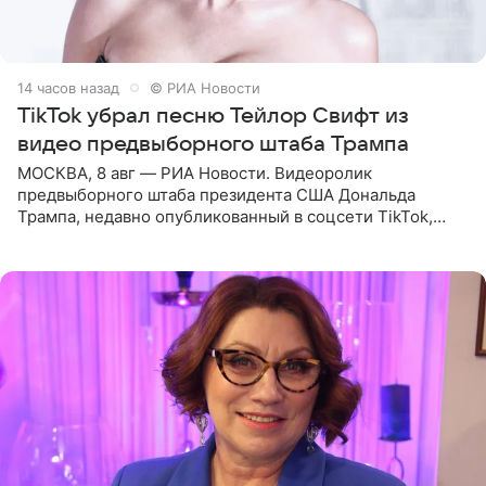
14 часов назад
© РИА Новости
TikTok убрал песню Тейлор Свифт из
видео предвыборного штаба Трампа
МОСКВА, 8 авг — РИА Новости. Видеоролик
предвыборного штаба президента США Дональда
Трампа, недавно опубликованный в соцсети TikTok,
остался без звуковой дорожки в виде песни August
(«Август») американской