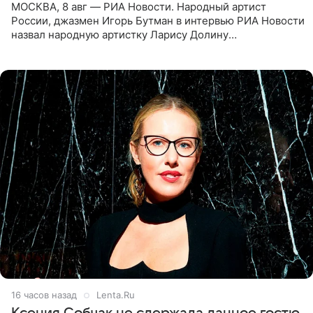
МОСКВА, 8 авг — РИА Новости. Народный артист
России, джазмен Игорь Бутман в интервью РИА Новости
назвал народную артистку Ларису Долину
великолепной певицей и рассказал о желании сделать с
ней новую совместную
16 часов назад
Lenta.Ru
Ксения Собчак не сдержала данное гостю