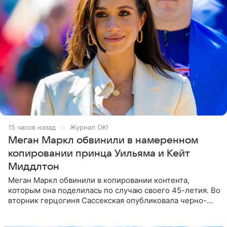
15 часов назад
Журнал OK!
Меган Маркл обвинили в намеренном
копировании принца Уильяма и Кейт
Миддлтон
Меган Маркл обвинили в копировании контента,
которым она поделилась по случаю своего 45-летия. Во
вторник герцогиня Сассекская опубликовала черно-
белую фотографию, на которой она прыгает в бассейн с
воздушными