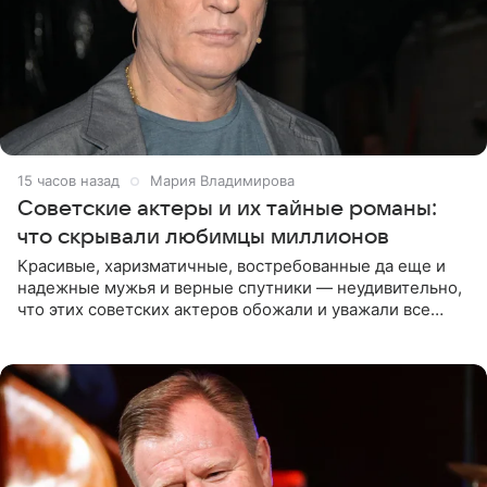
15 часов назад
Мария Владимирова
Советские актеры и их тайные романы:
что скрывали любимцы миллионов
Красивые, харизматичные, востребованные да еще и
надежные мужья и верные спутники — неудивительно,
что этих советских актеров обожали и уважали все
женщины большой страны, и наверняка не раз ставили
их в