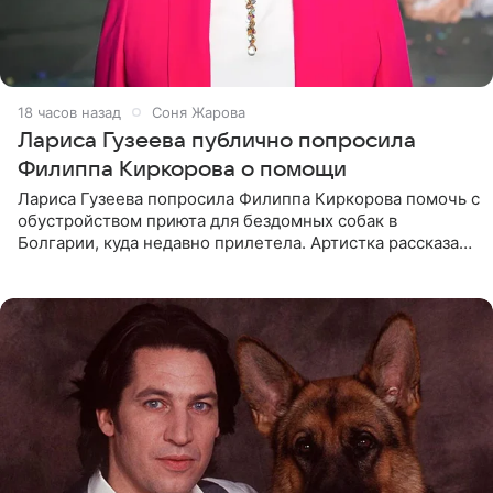
18 часов назад
Соня Жарова
Лариса Гузеева публично попросила
Филиппа Киркорова о помощи
Лариса Гузеева попросила Филиппа Киркорова помочь с
обустройством приюта для бездомных собак в
Болгарии, куда недавно прилетела. Артистка рассказала
о местных волонтерах, которые временно забирают
животных к