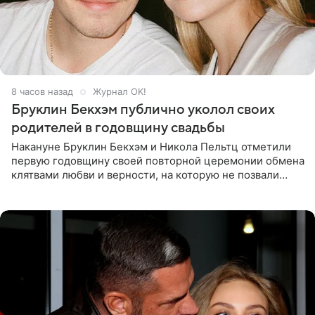
8 часов назад
Журнал OK!
Бруклин Бекхэм публично уколол своих
родителей в годовщину свадьбы
Накануне Бруклин Бекхэм и Никола Пельтц отметили
первую годовщину своей повторной церемонии обмена
клятвами любви и верности, на которую не позвали
никого из клана Бекхэм. По словам инсайдеров, пара
считает это