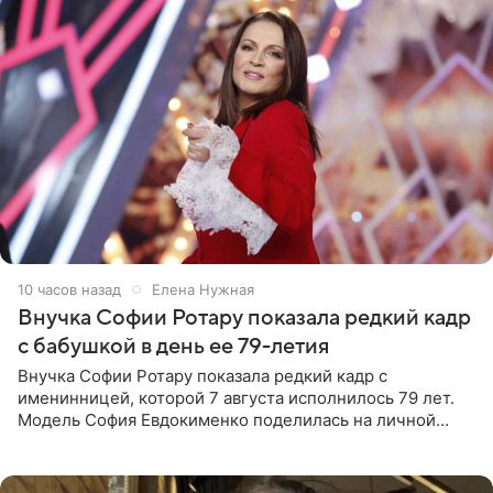
10 часов назад
Елена Нужная
Внучка Софии Ротару показала редкий кадр
с бабушкой в день ее 79-летия
Внучка Софии Ротару показала редкий кадр с
именинницей, которой 7 августа исполнилось 79 лет.
Модель София Евдокименко поделилась на личной
странице в социальной сети фотографией знаменитой
бабушки. На снимке