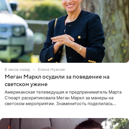
8 часов назад
Елена Нужная
Меган Маркл осудили за поведение на
светском ужине
Американская телеведущая и предприниматель Марта
Стюарт раскритиковала Меган Маркл за манеры на
светском мероприятии. Знаменитость поделилась
деталями личной встречи с герцогиней Сассекской,
пишет PageSix. По