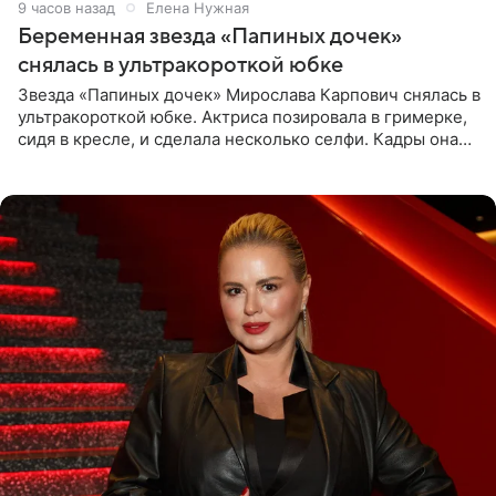
9 часов назад
Елена Нужная
Беременная звезда «Папиных дочек»
снялась в ультракороткой юбке
Звезда «Папиных дочек» Мирослава Карпович снялась в
ультракороткой юбке. Актриса позировала в гримерке,
сидя в кресле, и сделала несколько селфи. Кадры она
опубликовала на личной странице в социальной сети.