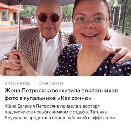
8 часов назад
Соня Жарова
Жена Петросяна восхитила поклонников
фото в купальнике: «Как сочно»
Жена Евгения Петросяна привела в восторг
подписчиков новым снимком с отдыха. Татьяна
Брухунова предстала перед публикой в эффектном
черно-сиреневом монокини, позируя прямо в бассейне.
«Ох, как сочно», «Татьяна,