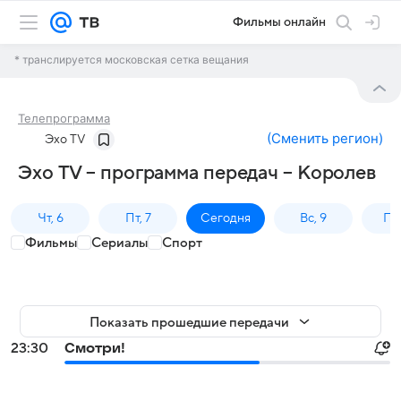
Фильмы онлайн
* транслируется московская сетка вещания
Телепрограмма
(
Сменить регион
)
Эхо TV
Эхо TV – программа передач – Королев
Чт, 6
Пт, 7
Сегодня
Вс, 9
Пн,
Фильмы
Сериалы
Спорт
Показать прошедшие передачи
23:30
Смотри!