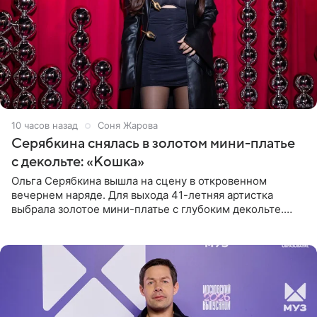
10 часов назад
Соня Жарова
Серябкина снялась в золотом мини-платье
с декольте: «Кошка»
Ольга Серябкина вышла на сцену в откровенном
вечернем наряде. Для выхода 41-летняя артистка
выбрала золотое мини-платье с глубоким декольте.
Дополнением к образу стали бежевые мюли. Стилисты
выпрямили волосы