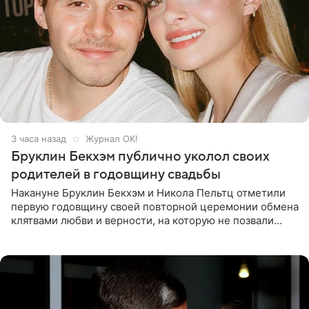
3 часа назад
Журнал OK!
Бруклин Бекхэм публично уколол своих
родителей в годовщину свадьбы
Накануне Бруклин Бекхэм и Никола Пельтц отметили
первую годовщину своей повторной церемонии обмена
клятвами любви и верности, на которую не позвали
никого из клана Бекхэм. По словам инсайдеров, пара
считает это