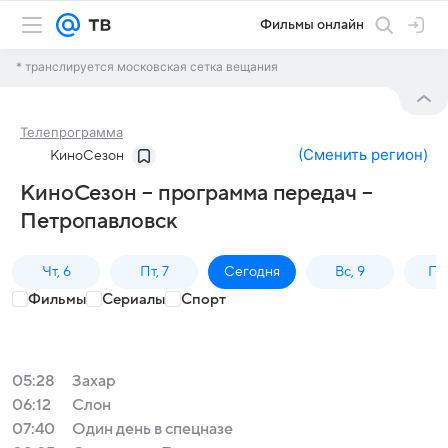
Фильмы онлайн
* транслируется московская сетка вещания
Телепрограмма
(
Сменить регион
)
КиноСезон
КиноСезон – программа передач –
Петропавловск
Чт, 6
Пт, 7
Сегодня
Вс, 9
Пн,
Фильмы
Сериалы
Спорт
05:28
Захар
06:12
Слон
07:40
Один день в спецназе