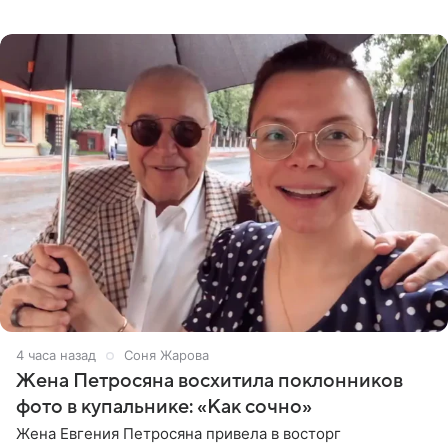
деталями личной встречи с герцогиней Сассекской,
пишет PageSix. По
4 часа назад
Соня Жарова
Жена Петросяна восхитила поклонников
фото в купальнике: «Как сочно»
Жена Евгения Петросяна привела в восторг