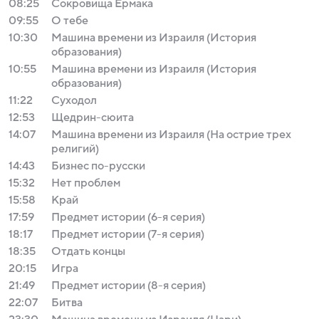
08:25
Сокровища Ермака
09:55
О тебе
10:30
Машина времени из Израиля (История
образования)
10:55
Машина времени из Израиля (История
образования)
11:22
Суходол
12:53
Щедрин-сюита
14:07
Машина времени из Израиля (На острие трех
религий)
14:43
Бизнес по-русски
15:32
Нет проблем
15:58
Край
17:59
Предмет истории (6-я серия)
18:17
Предмет истории (7-я серия)
18:35
Отдать концы
20:15
Игра
21:49
Предмет истории (8-я серия)
22:07
Битва