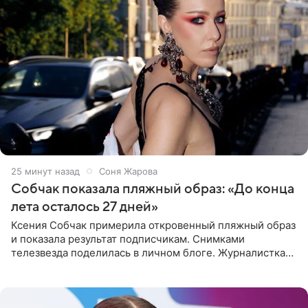
25 минут назад
Соня Жарова
Собчак показала пляжный образ: «До конца
лета осталось 27 дней»
Ксения Собчак примерила откровенный пляжный образ
и показала результат подписчикам. Снимками
телезвезда поделилась в личном блоге. Журналистка
сейчас отдыхает за рубежом. На свежем кадре Собчак
запечатлена в