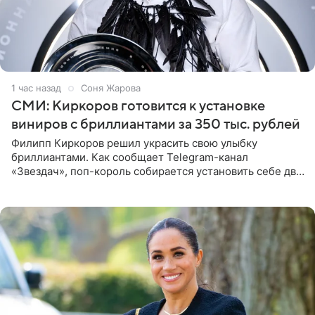
1 час назад
Соня Жарова
СМИ: Киркоров готовится к установке
виниров с бриллиантами за 350 тыс. рублей
Филипп Киркоров решил украсить свою улыбку
бриллиантами. Как сообщает Telegram-канал
«Звездач», поп-король собирается установить себе два
винира с драгоценной огранкой. Сумма, которую артист
готов выложить за