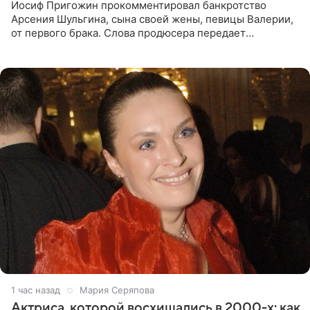
Иосиф Пригожин прокомментировал банкротство
Арсения Шульгина, сына своей жены, певицы Валерии,
от первого брака. Слова продюсера передает
«СтарХит». Пригожин признался, что не лезет в дела
взрослых детей, и
1 час назад
Мария Серяпова
Актриса, которой восхищались в 2000-х: как