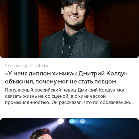
1 час назад
Life.ru
«У меня диплом химика»: Дмитрий Колдун
объяснил, почему мог не стать певцом
Популярный российский певец Дмитрий Колдун мог
связать жизнь не со сценой, а с химической
промышленностью. Он рассказал, что по образованию
является специалистом по полимерным материалам и
до начала музыкальной