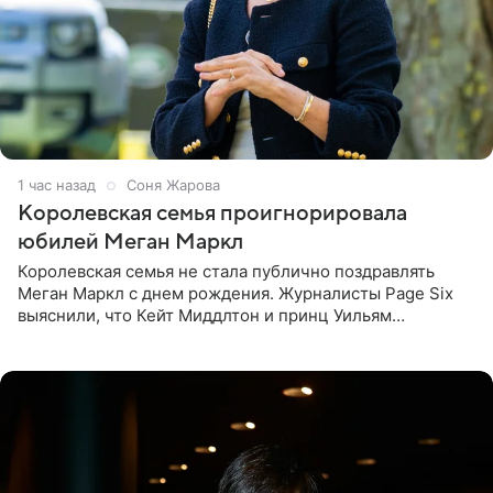
1 час назад
Соня Жарова
Королевская семья проигнорировала
юбилей Меган Маркл
Королевская семья не стала публично поздравлять
Меган Маркл с днем рождения. Журналисты Page Six
выяснили, что Кейт Миддлтон и принц Уильям
проигнорировали эту дату в своих соцсетях. По словам
экспертов,