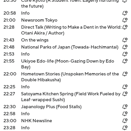
20:30
Core Kyoto (A Student Town: Eagerly nurturing
the future)
20:58
Info
21:00
Newsroom Tokyo
21:28
Direct Talk (Writing to Make a Dent in the World:
Otani Akira / Author)
21:43
On the wings
21:48
National Parks of Japan (Towada-Hachimantai)
21:53
Info
21:55
Ukiyoe Edo-life (Moon-Gazing Down by Edo
Bay)
22:00
Hometown Stories (Unspoken Memories of the
Double Hibakusha)
22:25
Info
22:27
Satoyama Kitchen Spring (Field Work Fueled by
Leaf-wrapped Sushi)
22:30
Japanology Plus (Food Stalls)
22:58
Info
23:00
NHK Newsline
23:28
Info