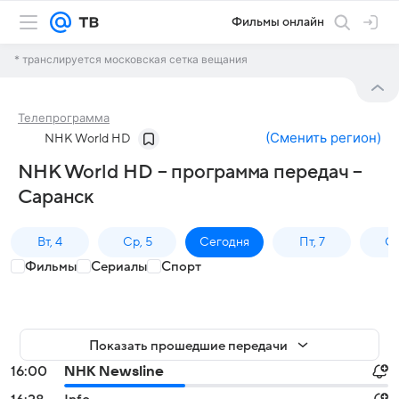
Фильмы онлайн
* транслируется московская сетка вещания
Телепрограмма
(
Сменить регион
)
NHK World HD
NHK World HD – программа передач –
Саранск
Вт, 4
Ср, 5
Сегодня
Пт, 7
Сб
Фильмы
Сериалы
Спорт
Показать прошедшие передачи
16:00
NHK Newsline