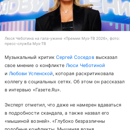
Люся Чеботина на гала-ужине «Премии Муз-ТВ 2026», фото:
пресс-служба Муз-ТВ
Музыкальный критик
Сергей Соседов
высказал
свое мнение о конфликте
Люси Чеботиной
и
Любови Успенской
, которая раскритиковала
коллегу в социальных сетях. Об этом он рассказал
в интервью «Газете.Ru».
Эксперт отметил, что даже не намерен вдаваться
в подробности скандала, а также назвал его
«мышиной возней». «Глубоко безразличны
подобные конфликты. Мышиная возня,