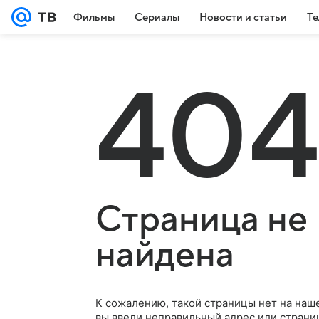
Фильмы
Сериалы
Новости и статьи
Те
404
Страница не
найдена
К сожалению, такой страницы нет на наш
вы ввели неправильный адрес или страни