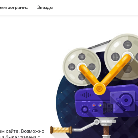
лепрограмма
Звезды
ем сайте. Возможно,
ца была удалена с