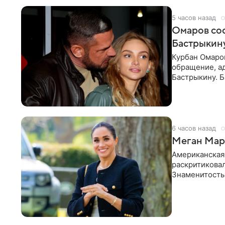
5 часов назад
Омаров соо
Бастрыкину
Курбан Омаро
обращение, а
Бастрыкину. 
в личном блог
6 часов назад
Меган Марк
Американская
раскритикова
Знаменитость
Сассекской, п