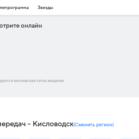
лепрограмма
Звезды
отрите онлайн
ируется московская сетка вещания
передач – Кисловодск
(
Сменить регион
)