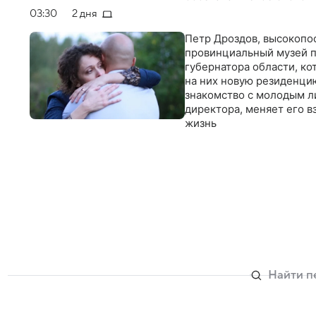
оставленные на телах же
03:30
2 дня
эгоизм… Вскоре Лилия по
приглашение к игре
Петр Дроздов, высокопо
провинциальный музей п
губернатора области, ко
на них новую резиденци
знакомство с молодым л
директора, меняет его в
жизнь