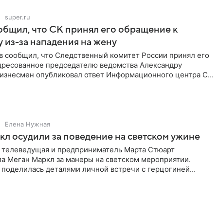
super.ru
бщил, что СК принял его обращение к
 из-за нападения на жену
в сообщил, что Следственный комитет России принял его
дресованное председателю ведомства Александру
Бизнесмен опубликовал ответ Информационного центра СК
е. В
Елена Нужная
л осудили за поведение на светском ужине
 телеведущая и предприниматель Марта Стюарт
ла Меган Маркл за манеры на светском мероприятии.
 поделилась деталями личной встречи с герцогиней
ишет PageSix. По