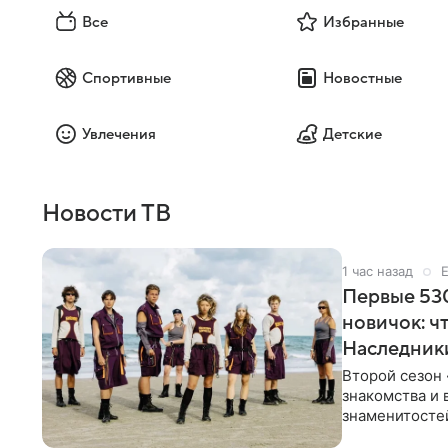
Все
Избранные
Спортивные
Новостные
Увлечения
Детские
Новости ТВ
1 час назад
Первые 530
новичок: ч
Наследник
Второй сезон 
знакомства и 
знаменитостей
несколько дне