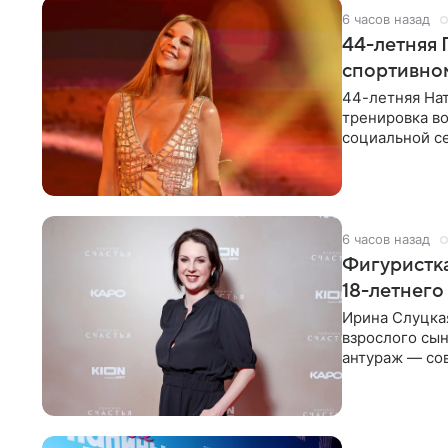
6 часов назад
44-летняя 
спортивно
44-летняя Нат
тренировка во
социальной се
красном
6 часов назад
Фигуристка
18-летнего
Ирина Слуцкая
взрослого сын
антураж — со
фигуристка