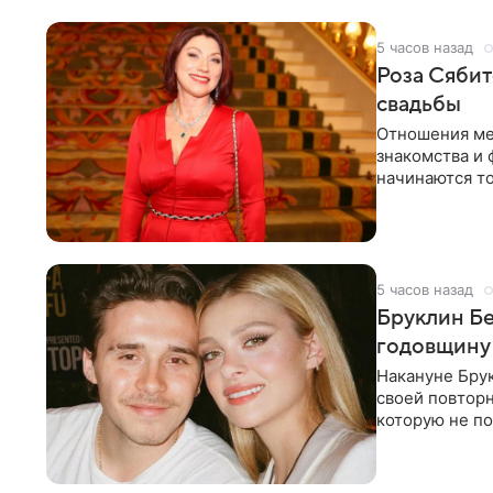
5 часов назад
Роза Сябит
свадьбы
Отношения ме
знакомства и 
начинаются то
многого,
5 часов назад
Бруклин Бе
годовщину
Накануне Бру
своей повтор
которую не по
считает это