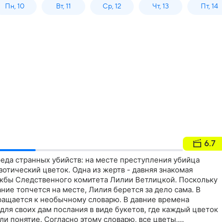
Пн, 10
Вт, 11
Ср, 12
Чт, 13
Пт, 14
6.7
еда странных убийств: на месте преступления убийца
зотический цветок. Одна из жертв - давняя знакомая
жбы Следственного комитета Лилии Ветлицкой. Поскольку
ие топчется на месте, Лилия берется за дело сама. В
бращается к необычному словарю. В давние времена
ля своих дам послания в виде букетов, где каждый цветок
ли понятие. Согласно этому словарю, все цветы,