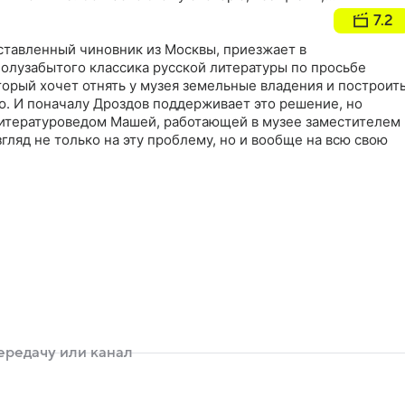
ртв, обозначают грехи: гордость, себялюбие, равнодушие,
7.2
лучает от неизвестного отправителя цветок каштана -
ставленный чиновник из Москвы, приезжает в
олузабытого классика русской литературы по просьбе
торый хочет отнять у музея земельные владения и построит
ю. И поначалу Дроздов поддерживает это решение, но
итературоведом Машей, работающей в музее заместителем
згляд не только на эту проблему, но и вообще на всю свою