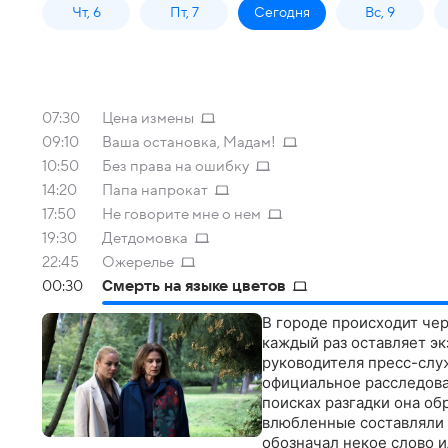
Чт, 6
Пт, 7
Сегодня
Вс, 9
07:30
Цена измены
09:10
Ваша остановка, Мадам!
10:50
Без права на ошибку
14:20
Папа напрокат
17:50
Не говорите мне о нем
19:30
Детдомовка
22:45
Ожерелье
00:30
Смерть на языке цветов
В городе происходит чер
каждый раз оставляет эк
руководителя пресс-слу
официальное расследован
поисках разгадки она о
влюбленные составляли д
обозначал некое слово и