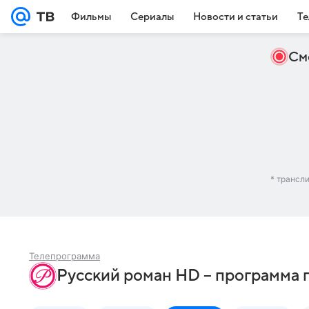
Фильмы
Сериалы
Новости и статьи
Те
См
* трансл
Телепрограмма
Русский роман HD – программа 