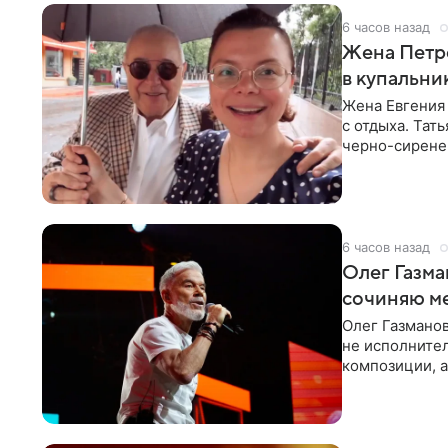
6 часов назад
Жена Петр
в купальни
Жена Евгения
с отдыха. Тат
черно-сиренев
«Татьяна,
6 часов назад
Олег Газма
сочиняю м
Олег Газманов
не исполнител
композиции, а
музыканта,