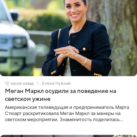
12 часов назад
Елена Нужная
Меган Маркл осудили за поведение на
светском ужине
Американская телеведущая и предприниматель Марта
Стюарт раскритиковала Меган Маркл за манеры на
светском мероприятии. Знаменитость поделилась
деталями личной встречи с герцогиней Сассекской,
пишет PageSix. По