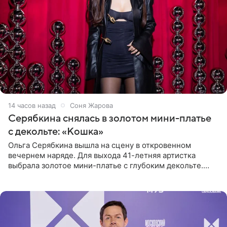
14 часов назад
Соня Жарова
Серябкина снялась в золотом мини-платье
с декольте: «Кошка»
Ольга Серябкина вышла на сцену в откровенном
вечернем наряде. Для выхода 41-летняя артистка
выбрала золотое мини-платье с глубоким декольте.
Дополнением к образу стали бежевые мюли. Стилисты
выпрямили волосы