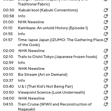
Traditional Fabric)
00:30
Kabuki kool (Kabuki Conventions)
00:58
Info
01:00
NHK Newsline
01:10
Kamikaze: An untold History (Episode 1)
01:55
Info
01:57
Time-lapse Japan (IZUMO: The Gathering Place
of the Gods)
02:00
NHK Newsline
02:10
Trails to Oishii Tokyo (Japanese frozen foods)
02:59
Info
03:00
NHK Newsline
03:10
Biz Stream (Art on Demand)
03:37
Info
03:40
U & I (That Kid's Not Being Fair)
03:50
Viewpoint Science (Look Underneath)
04:00
NHK Newsline
04:10
Train Cruise (WWII and Reconstruction of
Nagasaki)