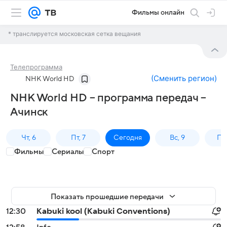
Фильмы онлайн
* транслируется московская сетка вещания
Телепрограмма
(
Сменить регион
)
NHK World HD
NHK World HD – программа передач –
Ачинск
Чт, 6
Пт, 7
Сегодня
Вс, 9
Пн,
Фильмы
Сериалы
Спорт
Показать прошедшие передачи
12:30
Kabuki kool (Kabuki Conventions)