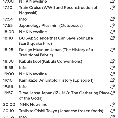
17:00
NHK Newsline
17:10
Train Cruise (WWII and Reconstruction of
Nagasaki)
17:54
Info
17:55
Japanology Plus mini (Octopuses)
18:00
NHK Newsline
18:10
BOSAI: Science that Can Save Your Life
(Earthquake Fire)
18:25
Design Museum Japan (The History of a
Traditional Fabric)
18:30
Kabuki kool (Kabuki Conventions)
18:58
Info
19:00
NHK Newsline
19:10
Kamikaze: An untold History (Episode 1)
19:55
Info
19:57
Time-lapse Japan (IZUMO: The Gathering Place
of the Gods)
20:00
NHK Newsline
20:10
Trails to Oishii Tokyo (Japanese frozen foods)
20:59
Info