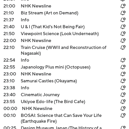
21:00
NHK Newsline
21:10
Biz Stream (Art on Demand)
21:37
Info
21:40
U & I (That Kid's Not Being Fair)
21:50
Viewpoint Science (Look Underneath)
22:00
NHK Newsline
22:10
Train Cruise (WWII and Reconstruction of
Nagasaki)
22:54
Info
22:55
Japanology Plus mini (Octopuses)
23:00
NHK Newsline
23:10
Samurai Castles (Okayama)
23:38
Info
23:40
Cinematic Journey
23:55
Ukiyoe Edo-life (The Bird Cafe)
00:00
NHK Newsline
00:10
BOSAI: Science that Can Save Your Life
(Earthquake Fire)
00:25
Design Museum Japan (The History of a