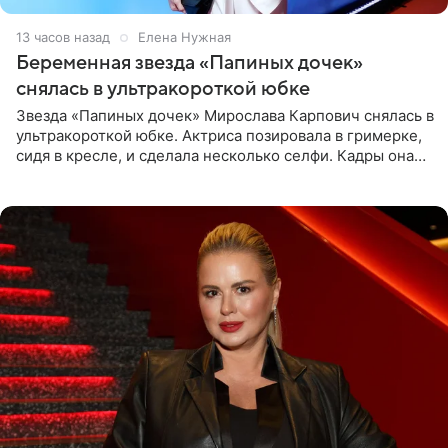
13 часов назад
Елена Нужная
Беременная звезда «Папиных дочек»
снялась в ультракороткой юбке
Звезда «Папиных дочек» Мирослава Карпович снялась в
ультракороткой юбке. Актриса позировала в гримерке,
сидя в кресле, и сделала несколько селфи. Кадры она
опубликовала на личной странице в социальной сети.