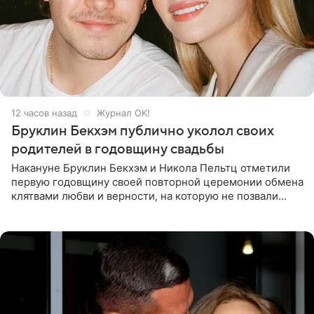
12 часов назад
Журнал OK!
Бруклин Бекхэм публично уколол своих
родителей в годовщину свадьбы
Накануне Бруклин Бекхэм и Никола Пельтц отметили
первую годовщину своей повторной церемонии обмена
клятвами любви и верности, на которую не позвали
никого из клана Бекхэм. По словам инсайдеров, пара
считает это