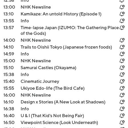
12:58
Info
13:00
NHK Newsline
13:10
Kamikaze: An untold History (Episode 1)
13:55
Info
13:57
Time-lapse Japan (IZUMO: The Gathering Place
of the Gods)
14:00
NHK Newsline
14:10
Trails to Oishii Tokyo (Japanese frozen foods)
14:59
Info
15:00
NHK Newsline
15:10
Samurai Castles (Okayama)
15:38
Info
15:40
Cinematic Journey
15:55
Ukiyoe Edo-life (The Bird Cafe)
16:00
NHK Newsline
16:10
Design x Stories (A New Look at Shadows)
16:38
Info
16:40
U & I (That Kid's Not Being Fair)
16:50
Viewpoint Science (Look Underneath)