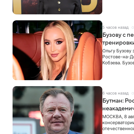
первом в Рос
5 часов назад
Бузову с п
тренировки
Ольгу Бузову 
Ростове-на-До
Кобзева. Бузо
утром,
6 часов назад
Бутман: Ро
неакадеми
МОСКВА, 8 авг
консерватори
отечественной