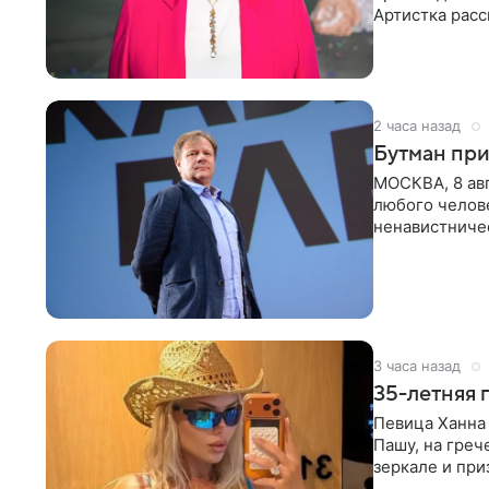
Артистка расс
животных к
2 часа назад
Бутман при
МОСКВА, 8 ав
любого челове
ненавистничес
принимать
3 часа назад
35-летняя 
Певица Ханна 
Пашу, на греч
зеркале и при
певицы, она