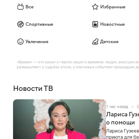
Все
Избранные
Спортивные
Новостные
Увлечения
Детские
«Время» — это канал о героях нашего времени, людях, внесших вк
размышляют о судьбах эпохи, о ключевых событиях прошедших де
Новости ТВ
1 час назад
Лариса Гу
о помощи
Лариса Гузее
приюта для бе