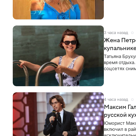
3 часа назад
Жена Петр
купальник
Татьяна Бруху
время отдыха.
соцсетях сним
монокини с
4 часа назад
Максим Гал
русской ку
Юморист Макс
включил в ра
исключительно