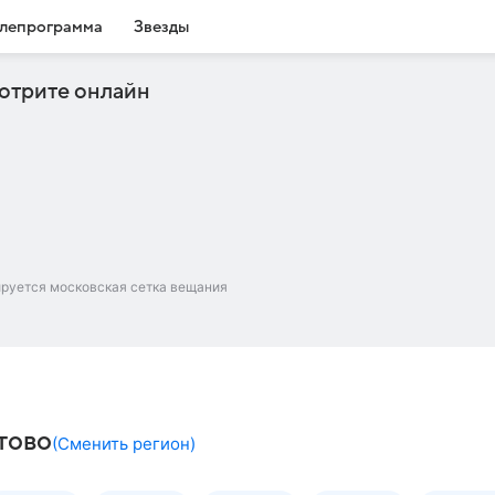
лепрограмма
Звезды
отрите онлайн
ируется московская сетка вещания
тово
(
Сменить регион
)