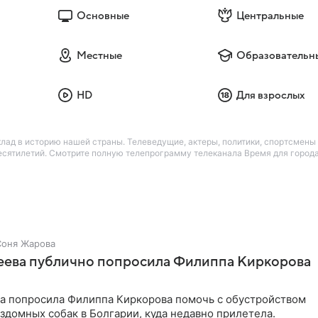
Основные
Центральные
Местные
Образовательн
HD
Для взрослых
лад в историю нашей страны. Телеведущие, актеры, политики, спортсмены 
сятилетий. Смотрите полную телепрограмму телеканала Время для города 
Соня Жарова
зеева публично попросила Филиппа Киркорова
ва попросила Филиппа Киркорова помочь с обустройством
здомных собак в Болгарии, куда недавно прилетела.