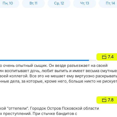
Пн, 10
Вт, 11
Ср, 12
Чт, 13
Пт, 14
7.4
о очень опытный сыщик. Он везде разъезжает на своей
ин воспитывает дочь, любит выпить и имеет весьма смутные
оей коллегой. Все это не мешает ему виртуозно раскрыват
ные дела, за которые, кроме него, больше никто не рискуе
7.8
кой "оттепели". Городок Остров Псковской области
х преступлений. При стычке бандитов с