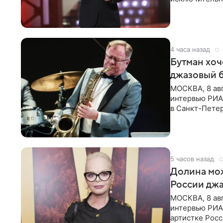
документу, в
4 часа назад
Бутман хоч
джазовый 
МОСКВА, 8 ав
интервью РИА 
в Санкт-Пете
объединит дж
5 часов назад
Долина мож
России джа
МОСКВА, 8 ав
интервью РИА
артистке Росс