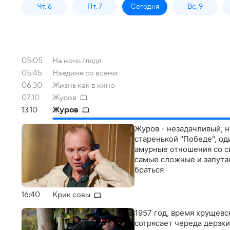
Чт, 6
Пт, 7
Сегодня
Вс, 9
05:05
На ночь глядя
05:45
Наедине со всеми
06:30
Жизнь как в кино
07:10
Журов
13:10
Журов
Журов - незадачливый, н
старенькой "Победе", од
амурные отношения со св
самые сложные и запутан
браться
16:40
Крик совы
1957 год, время хрущевс
сотрясает череда дерзки