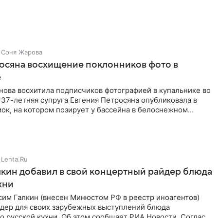
Соня Жарова
осяна восхищение поклонников фото в
е
нова восхитила подписчиков фотографией в купальнике во
 37-летняя супруга Евгения Петросяна опубликовала в
ок, на котором позирует у бассейна в белоснежном
Lenta.Ru
кин добавил в свой концертный райдер блюда
хни
им Галкин (внесен Минюстом РФ в реестр иноагентов)
йдер для своих зарубежных выступлений блюда
 русской кухни. Об этом сообщает РИА Новости. Согласно