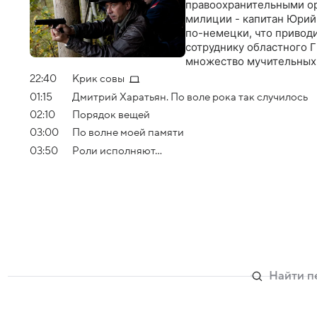
правоохранительными ор
милиции - капитан Юрий
по-немецки, что привод
сотруднику областного Г
множество мучительных 
времен войны
22:40
Крик совы
01:15
Дмитрий Харатьян. По воле рока так случилось
02:10
Порядок вещей
03:00
По волне моей памяти
03:50
Роли исполняют...