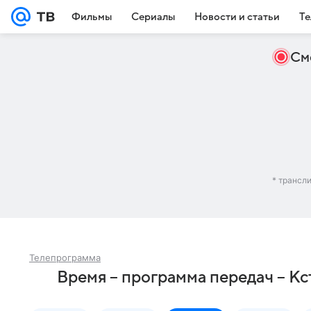
Фильмы
Сериалы
Новости и статьи
Те
См
* трансл
Телепрограмма
Время – программа передач – Кс