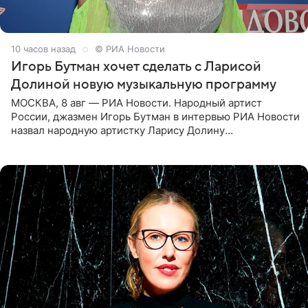
10 часов назад
© РИА Новости
Игорь Бутман хочет сделать с Ларисой
Долиной новую музыкальную программу
МОСКВА, 8 авг — РИА Новости. Народный артист
России, джазмен Игорь Бутман в интервью РИА Новости
назвал народную артистку Ларису Долину
великолепной певицей и рассказал о желании сделать с
ней новую совместную