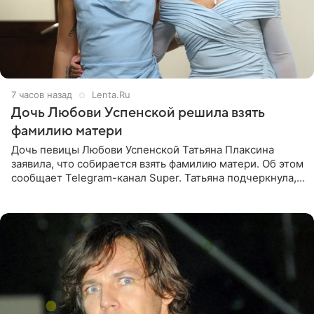
7 часов назад
Lenta.Ru
Дочь Любови Успенской решила взять
фамилию матери
Дочь певицы Любови Успенской Татьяна Плаксина
заявила, что собирается взять фамилию матери. Об этом
сообщает Telegram-канал Super. Татьяна подчеркнула,
что приняла решение о смене фамилии, поскольку
именно от