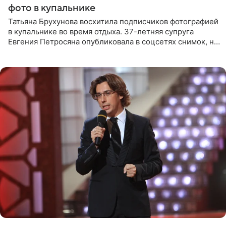
фото в купальнике
Татьяна Брухунова восхитила подписчиков фотографией
в купальнике во время отдыха. 37-летняя супруга
Евгения Петросяна опубликовала в соцсетях снимок, на
котором позирует у бассейна в белоснежном монокини
с