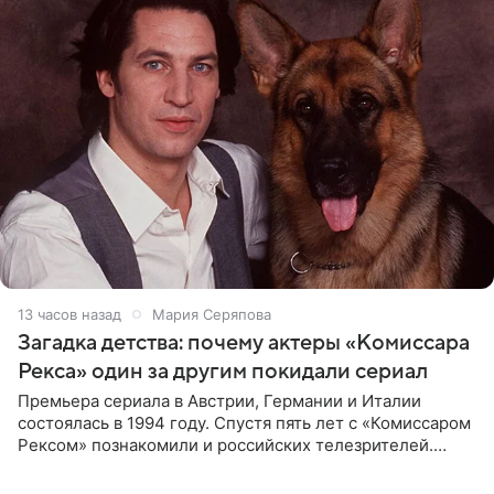
13 часов назад
Мария Серяпова
Загадка детства: почему актеры «Комиссара
Рекса» один за другим покидали сериал
Премьера сериала в Австрии, Германии и Италии
состоялась в 1994 году. Спустя пять лет с «Комиссаром
Рексом» познакомили и российских телезрителей.
Необычайно умная собака мгновенно влюбляла в себя
публику. Но и