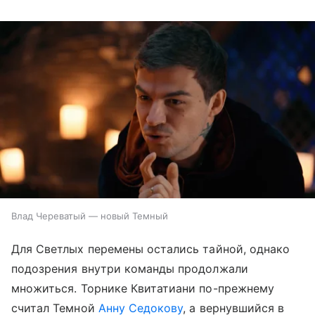
Влад Череватый — новый Темный
Для Светлых перемены остались тайной, однако
подозрения внутри команды продолжали
множиться. Торнике Квитатиани по-прежнему
считал Темной
Анну Седокову
, а вернувшийся в