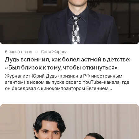
6 часов назад
Соня Жарова
Дудь вспомнил, как болел астмой в детстве:
«Был близок к тому, чтобы откинуться»
Журналист Юрий Дудь (признан в РФ иностранным
агентом) в новом выпуске своего YouTube-канала, где
он беседовал с кинокомпозитором Евгением
Гальпериным, поделился личной историей о борьбе с
бронхиальной астмой в