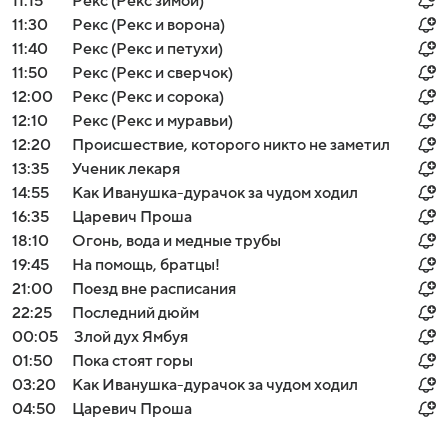
11:15
Рекс (Рекс зимой)
11:30
Рекс (Рекс и ворона)
11:40
Рекс (Рекс и петухи)
11:50
Рекс (Рекс и сверчок)
12:00
Рекс (Рекс и сорока)
12:10
Рекс (Рекс и муравьи)
12:20
Происшествие, которого никто не заметил
13:35
Ученик лекаря
14:55
Как Иванушка-дурачок за чудом ходил
16:35
Царевич Проша
18:10
Огонь, вода и медные трубы
19:45
На помощь, братцы!
21:00
Поезд вне расписания
22:25
Последний дюйм
00:05
Злой дух Ямбуя
01:50
Пока стоят горы
03:20
Как Иванушка-дурачок за чудом ходил
04:50
Царевич Проша