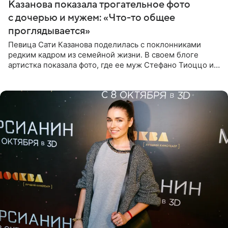
Казанова показала трогательное фото
с дочерью и мужем: «Что-то общее
проглядывается»
Певица Сати Казанова поделилась с поклонниками
редким кадром из семейной жизни. В своем блоге
артистка показала фото, где ее муж Стефано Тиоццо и
их маленькая дочь спят рядом. На снимке отец и
малышка лежат в