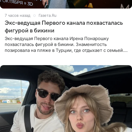
7 часов назад
Газета.Ru
Экс-ведущая Первого канала похвасталась
фигурой в бикини
Экс-ведущая Первого канала Ирена Понарошку
похвасталась фигурой в бикини. Знаменитость
позировала на пляже в Турции, где отдыхает с семьей.
Она поделилась кадрами с отдыха в Instagram (владелец
компания Meta