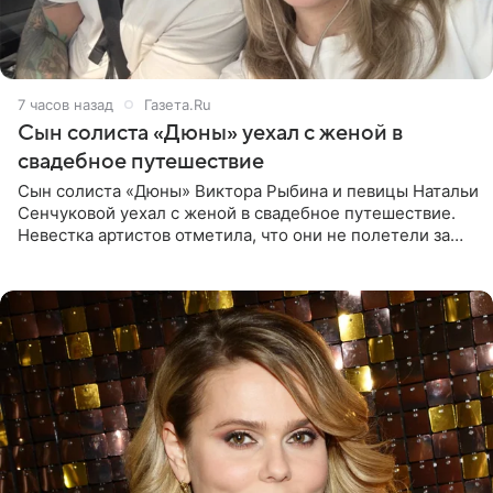
7 часов назад
Газета.Ru
Сын солиста «Дюны» уехал с женой в
свадебное путешествие
Сын солиста «Дюны» Виктора Рыбина и певицы Натальи
Сенчуковой уехал с женой в свадебное путешествие.
Невестка артистов отметила, что они не полетели за
границу, а выбрали для отдыха эко-комплекс в
Калужской