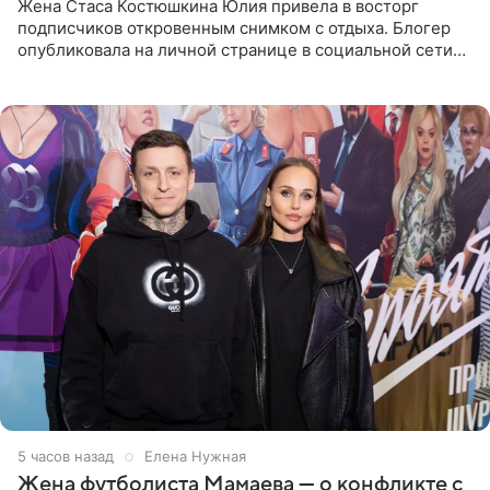
Жена Стаса Костюшкина Юлия привела в восторг
подписчиков откровенным снимком с отдыха. Блогер
опубликовала на личной странице в социальной сети
фото в ярком бикини, позируя на пирсе во время отпуска
в Турции,
5 часов назад
Елена Нужная
Жена футболиста Мамаева — о конфликте с