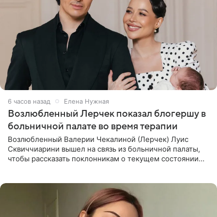
6 часов назад
Елена Нужная
Возлюбленный Лерчек показал блогершу в
больничной палате во время терапии
Возлюбленный Валерии Чекалиной (Лерчек) Луис
Сквиччиарини вышел на связь из больничной палаты,
чтобы рассказать поклонникам о текущем состоянии
блогерши. Он подтвердил, что основной курс
химиотерапии позади, но