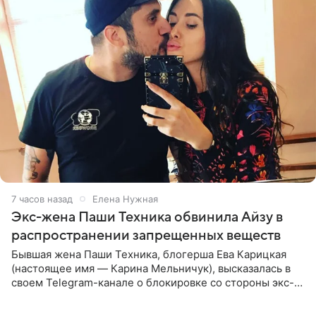
7 часов назад
Елена Нужная
Экс-жена Паши Техника обвинила Айзу в
распространении запрещенных веществ
Бывшая жена Паши Техника, блогерша Ева Карицкая
(настоящее имя — Карина Мельничук), высказалась в
своем Telegram-канале о блокировке со стороны экс-
супруги Гуфа Айзы-Лилуны Ай. Карицкая утверждает,
что ее