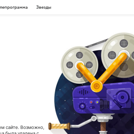
лепрограмма
Звезды
ем сайте. Возможно,
ца была удалена с