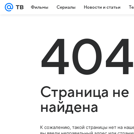
Фильмы
Сериалы
Новости и статьи
Те
404
Страница не
найдена
К сожалению, такой страницы нет на наш
вы ввели неправильный адрес или страни