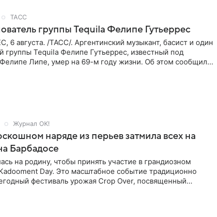
ТАСС
ователь группы Tequila Фелипе Гутьеррес
 6 августа. /ТАСС/. Аргентинский музыкант, басист и один
й группы Tequila Фелипе Гутьеррес, известный под
Фелипе Липе, умер на 69-м году жизни. Об этом сообщил
Журнал OK!
оскошном наряде из перьев затмила всех на
на Барбадосе
ась на родину, чтобы принять участие в грандиозном
 Kadooment Day. Это масштабное событие традиционно
егодный фестиваль урожая Crop Over, посвященный
ора