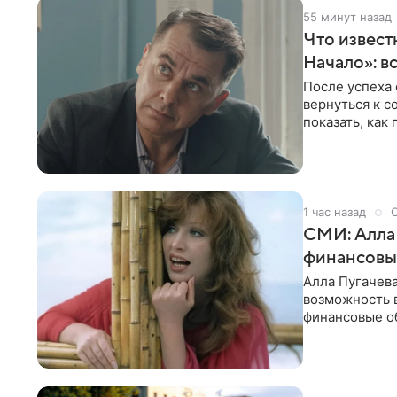
55 минут назад
Что известн
Начало»: в
После успеха
вернуться к 
показать, как
главных угроз
1 час назад
СМИ: Алла 
финансовы
Алла Пугачева
возможность 
финансовые об
артистки утве