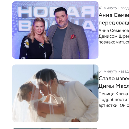
41 минуту назад
Анна Семе
перед свад
Анна Семенов
Денисом Шрее
познакомиться
«Блестящие» 
51 минуту назад
Стало изве
Димы Масл
Певица Клава
Подробности т
артистки. Он 
праздника.