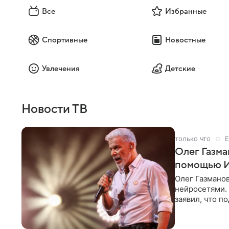
Все
Избранные
Спортивные
Новостные
Увлечения
Детские
Новости ТВ
только что
Е
Олег Газма
помощью 
Олег Газманов
нейросетями. 
заявил, что п
шаблонно. По