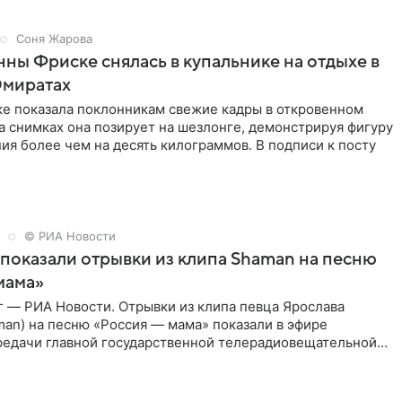
Соня Жарова
ны Фриске снялась в купальнике на отдыхе в
Эмиратах
ке показала поклонникам свежие кадры в откровенном
а снимках она позирует на шезлонге, демонстрируя фигуру
ия более чем на десять килограммов. В подписи к посту
© РИА Новости
показали отрывки из клипа Shaman на песню
мама»
г — РИА Новости. Отрывки из клипа певца Ярослава
an) на песню «Россия — мама» показали в эфире
редачи главной государственной телерадиовещательной
спании RTVE.