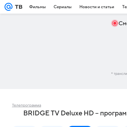
Фильмы
Сериалы
Новости и статьи
Те
См
* трансл
Телепрограмма
BRIDGE TV Deluxe HD – програм