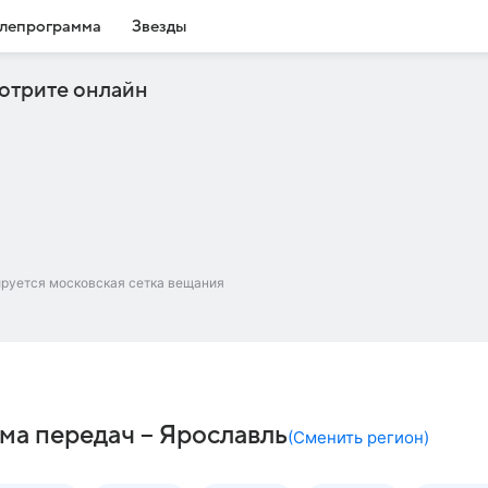
лепрограмма
Звезды
отрите онлайн
ируется московская сетка вещания
ма передач – Ярославль
(
Сменить регион
)