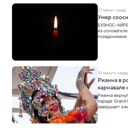
27 минут назад
Умер соосн
БУЭНОС-АЙРЕС,
из основателе
псевдонимом 
его бывший
31 минуту назад
Рианна в р
карнавале 
Рианна вернул
параде Grand
завершает еж
окончанию сб