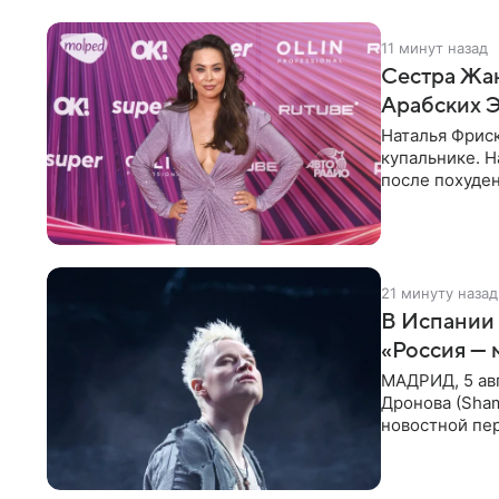
11 минут назад
Сестра Жан
Арабских 
Наталья Фрис
купальнике. Н
после похуден
21 минуту назад
В Испании 
«Россия — 
МАДРИД, 5 ав
Дронова (Sham
новостной пе
корпорации И