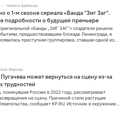
Никита Шабанов
о о 1-м сезоне сериала «Банда “Зиг Заг”.
се подробности о будущей премьере
 оригинальной «Банды „ЗИГ ЗАГ“» создатели решили
событиям, предшествовавшим блокаде Ленинграда, и
 появилась преступная группировка, ставшая одной из
 для
Соня Жарова
Пугачева может вернуться на сцену из-за
х трудностей
, покинувшая Россию в 2022 году, рассматривает
возвращения на сцену. Причиной стали растущие
язательства, сообщает KP.RU. Источник в окружении
рждает, что ее