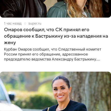
1 час назад
super.ru
Омаров сообщил, что СК принял его
обращение к Бастрыкину из-за нападения на
жену
Курбан Омаров сообщил, что Следственный комитет
России принял его обращение, адресованное
председателю ведомства Александру Бастрыкину.
Бизнесмен опубликовал ответ Информационного
центра СК в личном блоге. В