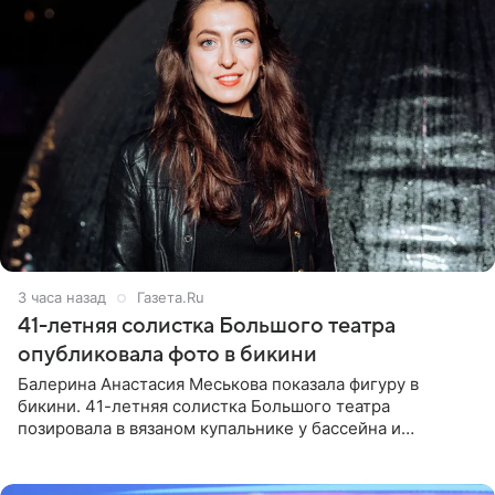
3 часа назад
Газета.Ru
41-летняя солистка Большого театра
опубликовала фото в бикини
Балерина Анастасия Меськова показала фигуру в
бикини. 41-летняя солистка Большого театра
позировала в вязаном купальнике у бассейна и
опубликовала фото в личном блоге. Артистка
поделилась кадрами с отдыха за