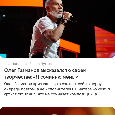
1 час назад
Елена Нужная
Олег Газманов высказался о своем
творчестве: «Я сочиняю мемы»
Олег Газманов признался, что считает себя в первую
очередь поэтом, а не исполнителем. В интервью vesti.ru
артист объяснил, что не сочиняет композиции, а
позволяет им появляться через себя. По словам
музыканта,