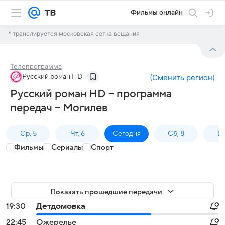
Фильмы онлайн
* транслируется московская сетка вещания
Телепрограмма
Русский роман HD
(
Сменить регион
)
Русский роман HD – программа
передач – Могилев
Ср, 5
Чт, 6
Сегодня
Сб, 8
Вс
Фильмы
Сериалы
Спорт
Показать прошедшие передачи
19:30
Детдомовка
22:45
Ожерелье