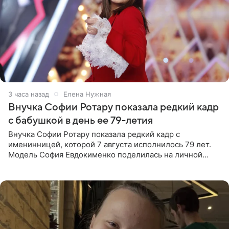
3 часа назад
Елена Нужная
Внучка Софии Ротару показала редкий кадр
с бабушкой в день ее 79-летия
Внучка Софии Ротару показала редкий кадр с
именинницей, которой 7 августа исполнилось 79 лет.
Модель София Евдокименко поделилась на личной
странице в социальной сети фотографией знаменитой
бабушки. На снимке