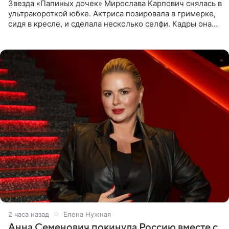
Звезда «Папиных дочек» Мирослава Карпович снялась в
ультракороткой юбке. Актриса позировала в гримерке,
сидя в кресле, и сделала несколько селфи. Кадры она
опубликовала на личной странице в социальной сети.
2 часа назад
Елена Нужная
Анна Семенович покинула Россию вместе с