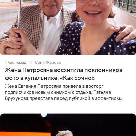
1 час назад
Соня Жарова
Жена Петросяна восхитила поклонников
фото в купальнике: «Как сочно»
Жена Евгения Петросяна привела в восторг
подписчиков новым снимком с отдыха. Татьяна
Брухунова предстала перед публикой в эффектном
черно-сиреневом монокини, позируя прямо в бассейне.
«Ох, как сочно», «Татьяна,