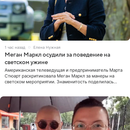
1 час назад
Елена Нужная
Меган Маркл осудили за поведение на
светском ужине
Американская телеведущая и предприниматель Марта
Стюарт раскритиковала Меган Маркл за манеры на
светском мероприятии. Знаменитость поделилась
деталями личной встречи с герцогиней Сассекской,
пишет PageSix. По