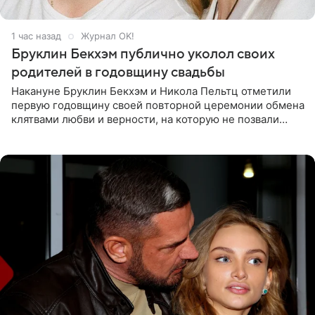
1 час назад
Журнал OK!
Бруклин Бекхэм публично уколол своих
родителей в годовщину свадьбы
Накануне Бруклин Бекхэм и Никола Пельтц отметили
первую годовщину своей повторной церемонии обмена
клятвами любви и верности, на которую не позвали
никого из клана Бекхэм. По словам инсайдеров, пара
считает это