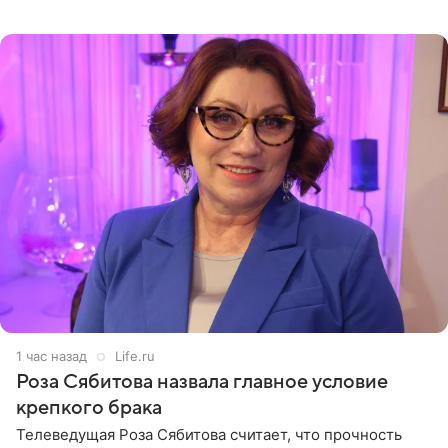
остался без звуковой дорожки в виде песни August
(«Август») американской
1 час назад
Life.ru
Роза Сябитова назвала главное условие
крепкого брака
Телеведущая Роза Сябитова считает, что прочность