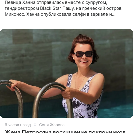
Певица Ханна отправилась вместе с супругом,
гендиректором Black Star Пашу, на греческий остров
Миконос. Ханна опубликовала селфи в зеркале и
призналась, что сейчас особенно довольна собой. По
словам певицы, она
6 часов назад
Соня Жарова
Жена Петросяна восхищение поклонников