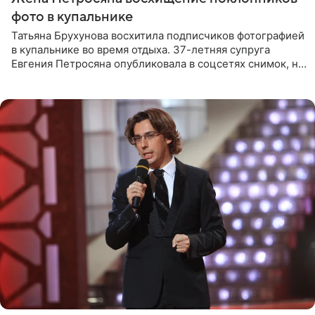
фото в купальнике
Татьяна Брухунова восхитила подписчиков фотографией
в купальнике во время отдыха. 37-летняя супруга
Евгения Петросяна опубликовала в соцсетях снимок, на
котором позирует у бассейна в белоснежном монокини
с