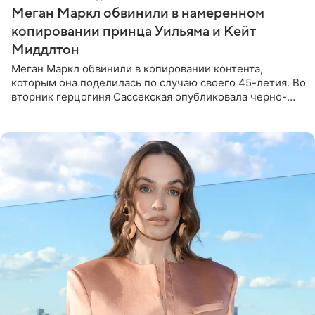
Меган Маркл обвинили в намеренном
копировании принца Уильяма и Кейт
Миддлтон
Меган Маркл обвинили в копировании контента,
которым она поделилась по случаю своего 45-летия. Во
вторник герцогиня Сассекская опубликовала черно-
белую фотографию, на которой она прыгает в бассейн с
воздушными