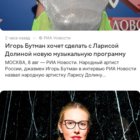
2 часа назад
© РИА Новости
Игорь Бутман хочет сделать с Ларисой
Долиной новую музыкальную программу
МОСКВА, 8 авг — РИА Новости. Народный артист
России, джазмен Игорь Бутман в интервью РИА Новости
назвал народную артистку Ларису Долину
великолепной певицей и рассказал о желании сделать с
ней новую совместную