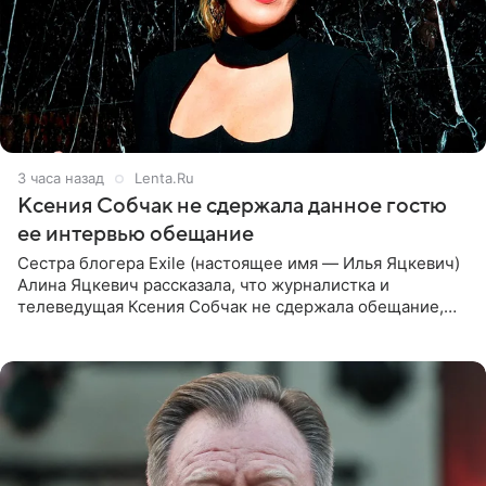
3 часа назад
Lenta.Ru
Ксения Собчак не сдержала данное гостю
ее интервью обещание
Сестра блогера Exile (настоящее имя — Илья Яцкевич)
Алина Яцкевич рассказала, что журналистка и
телеведущая Ксения Собчак не сдержала обещание,
которое дала ему во время интервью с ним. Об этом она
заявила в