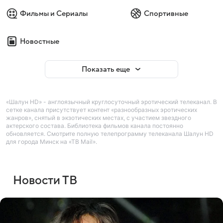
Фильмы и Сериалы
Спортивные
Новостные
Показать еще
«Шалун HD» - англоязычный круглосуточный эротический телеканал. В
сетке канала присутствует контент «разнообразных эротических
жанров», снятый в экзотических местах, с участием звездного
актерского состава. Библиотека фильмов канала постоянно
обновляется. Смотрите полную телепрограмму телеканала Шалун HD
для города Минск на «ТВ Mail».
Новости ТВ