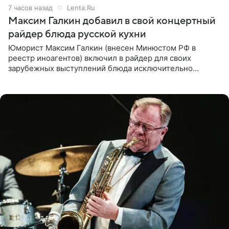
7 часов назад
Lenta.Ru
Максим Галкин добавил в свой концертный
райдер блюда русской кухни
Юморист Максим Галкин (внесен Минюстом РФ в
реестр иноагентов) включил в райдер для своих
зарубежных выступлений блюда исключительно
русской кухни. Об этом сообщает РИА Новости.
Согласно документу, в гримерную