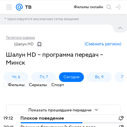
Фильмы онлайн
* транслируется московская сетка вещания
Телепрограмма
(
Сменить регион
)
Шалун HD
Шалун HD – программа передач –
Минск
Чт, 6
Пт, 7
Сегодня
Вс, 9
Пн,
Фильмы
Сериалы
Спорт
Показать прошедшие передачи
19:12
Плохое поведение