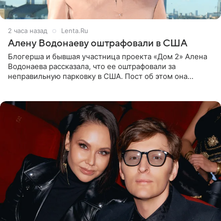
2 часа назад
Lenta.Ru
Алену Водонаеву оштрафовали в США
Блогерша и бывшая участница проекта «Дом 2» Алена
Водонаева рассказала, что ее оштрафовали за
неправильную парковку в США. Пост об этом она
опубликовала в своем Telegram-канале. Она заявила,
что во время отдыха