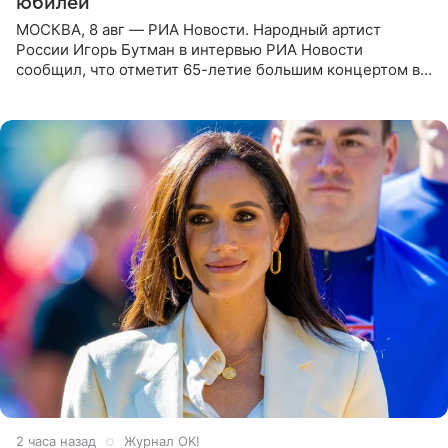
юбилей
МОСКВА, 8 авг — РИА Новости. Народный артист
России Игорь Бутман в интервью РИА Новости
сообщил, что отметит 65-летие большим концертом в
Кремлевском дворце, а вместе с ним на сцену выйдут
его друзья —
2 часа назад
Журнал OK!