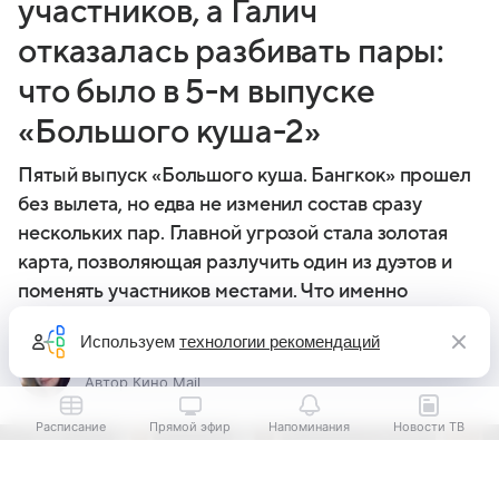
участников, а Галич
отказалась разбивать пары:
что было в 5-м выпуске
«Большого куша-2»
Пятый выпуск «Большого куша. Бангкок» прошел
без вылета, но едва не изменил состав сразу
нескольких пар. Главной угрозой стала золотая
карта, позволяющая разлучить один из дуэтов и
поменять участников местами. Что именно
произошло — в обзоре ТВ Mail
Используем
технологии рекомендаций
Евгения Башинская
Автор Кино Mail
Расписание
Прямой эфир
Напоминания
Новости ТВ
Выберите комментарий
Выберите комментарий