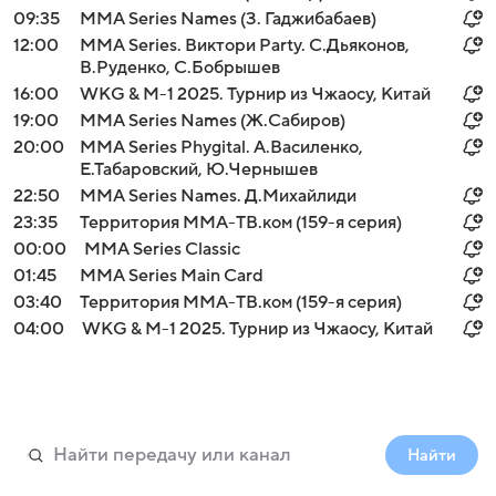
09:35
MMA Series Names (З. Гаджибабаев)
12:00
MMA Series. Виктори Party. С.Дьяконов,
В.Руденко, С.Бобрышев
16:00
WKG & M-1 2025. Турнир из Чжаосу, Китай
19:00
MMA Series Names (Ж.Сабиров)
20:00
MMA Series Phygital. А.Василенко,
Е.Табаровский, Ю.Чернышев
22:50
ММА Series Names. Д.Михайлиди
23:35
Территория ММА-ТВ.ком (159-я серия)
00:00
MMA Series Classic
01:45
MMA Series Main Card
03:40
Территория ММА-ТВ.ком (159-я серия)
04:00
WKG & M-1 2025. Турнир из Чжаосу, Китай
Найти