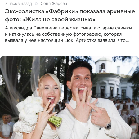
7 часов назад
Соня Жарова
Экс-солистка «Фабрики» показала архивные
фото: «Жила не своей жизнью»
Александра Савельева пересматривала старые снимки
и наткнулась на собственную фотографию, которая
вызвала у нее настоящий шок. Артистка заявила, что
пропасть между ее прошлым и нынешним обликом
огромна. При