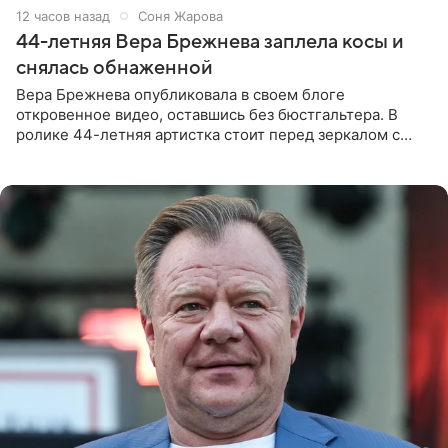
12 часов назад
Соня Жарова
44-летняя Вера Брежнева заплела косы и
снялась обнаженной
Вера Брежнева опубликовала в своем блоге
откровенное видео, оставшись без бюстгальтера. В
ролике 44-летняя артистка стоит перед зеркалом с
обнаженной грудью. Волосы певица собрала в косы и
надела головной убор.