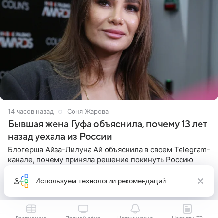
14 часов назад
Соня Жарова
Бывшая жена Гуфа объяснила, почему 13 лет
назад уехала из России
Блогерша Айза-Лилуна Ай объяснила в своем Telegram-
канале, почему приняла решение покинуть Россию
вместе с детьми 13 лет назад. Одной из ключевых
причин переезда на Бали стало желание оградить
Используем
технологии рекомендаций
старшего сына от