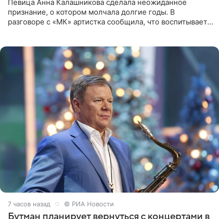
Певица Анна Калашникова сделала неожиданное
признание, о котором молчала долгие годы. В
разговоре с «МК» артистка сообщила, что воспитывает
не одного, а сразу двух сыновей. «На самом деле я
всегда мечтала, что
7 часов назад
© РИА Новости
Бутман планирует вернуться с концертами в