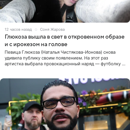
12 часов назад
Соня Жарова
Глюкоза вышла в свет в откровенном образе
и с ирокезом на голове
Певица Глюкоза (Наталья Чистякова-Ионова) снова
удивила публику своим появлением. На этот раз
артистка выбрала провокационный наряд — футболку с
принтом, имитирующим полуобнаженную грудь. Свой
образ Глюкоза