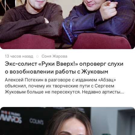
13 часов назад
Соня Жарова
Экс-солист «Руки Вверх!» опроверг слухи
о возобновлении работы с Жуковым
Алексей Потехин в разговоре с изданием «Абзац»
объяснил, почему их творческие пути с Сергеем
Жуковым больше не пересекутся. Недавно артисты
воссоединились на большом концерте «30 нам уже!»,
который прошел в