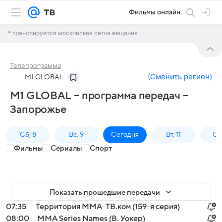
Фильмы онлайн
* транслируется московская сетка вещания
Телепрограмма
(
Сменить регион
)
M1 GLOBAL
M1 GLOBAL – программа передач –
Запорожье
Сб, 8
Вс, 9
Сегодня
Вт, 11
Ср,
Фильмы
Сериалы
Спорт
Показать прошедшие передачи
07:35
Территория ММА-ТВ.ком (159-я серия)
08:00
MMA Series Names (В. Уокер)