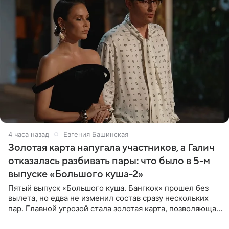
4 часа назад
Евгения Башинская
Золотая карта напугала участников, а Галич
отказалась разбивать пары: что было в 5-м
выпуске «Большого куша-2»
Пятый выпуск «Большого куша. Бангкок» прошел без
вылета, но едва не изменил состав сразу нескольких
пар. Главной угрозой стала золотая карта, позволяющая
разлучить один из дуэтов и поменять участников
местами.