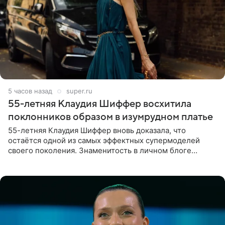
5 часов назад
super.ru
55-летняя Клаудия Шиффер восхитила
поклонников образом в изумрудном платье
55-летняя Клаудия Шиффер вновь доказала, что
остаётся одной из самых эффектных супермоделей
своего поколения. Знаменитость в личном блоге
поделилась фотографиями с недавней свадьбы, где
появилась в роли гостьи,