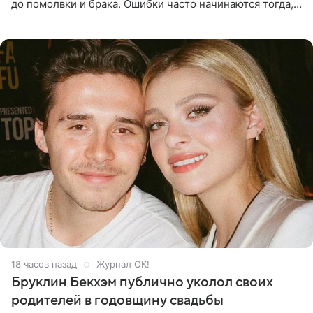
до помолвки и брака. Ошибки часто начинаются тогда,
когда один из партнеров требует от другого слишком
многого,
18 часов назад
Журнал OK!
Бруклин Бекхэм публично уколол своих
родителей в годовщину свадьбы