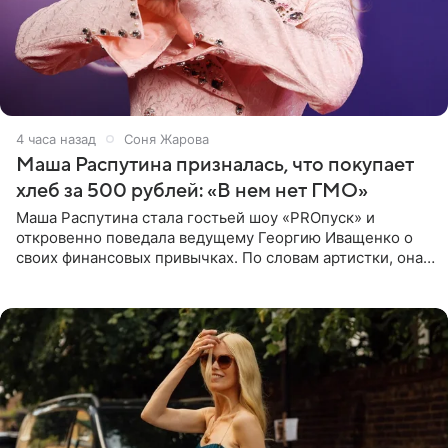
4 часа назад
Соня Жарова
Маша Распутина призналась, что покупает
хлеб за 500 рублей: «В нем нет ГМО»
Маша Распутина стала гостьей шоу «PROпуск» и
откровенно поведала ведущему Георгию Иващенко о
своих финансовых привычках. По словам артистки, она
давно перестала следить за тратами и может позволить
себе жить,