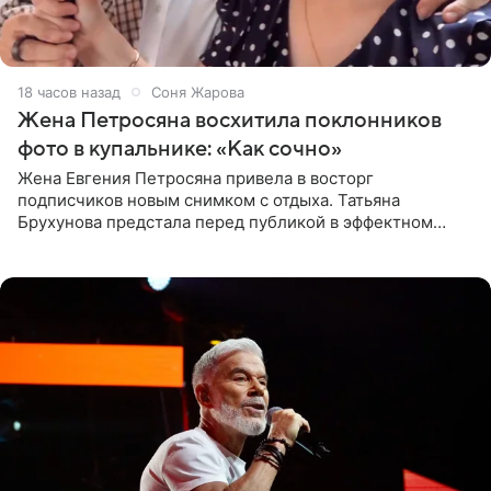
18 часов назад
Соня Жарова
Жена Петросяна восхитила поклонников
фото в купальнике: «Как сочно»
Жена Евгения Петросяна привела в восторг
подписчиков новым снимком с отдыха. Татьяна
Брухунова предстала перед публикой в эффектном
черно-сиреневом монокини, позируя прямо в бассейне.
«Ох, как сочно», «Татьяна,