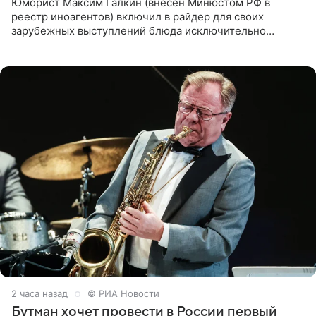
Юморист Максим Галкин (внесен Минюстом РФ в
реестр иноагентов) включил в райдер для своих
зарубежных выступлений блюда исключительно
русской кухни. Об этом сообщает РИА Новости.
Согласно документу, в гримерную
2 часа назад
© РИА Новости
Бутман хочет провести в России первый