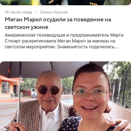
18 часов назад
Елена Нужная
Меган Маркл осудили за поведение на
светском ужине
Американская телеведущая и предприниматель Марта
Стюарт раскритиковала Меган Маркл за манеры на
светском мероприятии. Знаменитость поделилась
деталями личной встречи с герцогиней Сассекской,
пишет PageSix. По