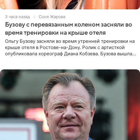
3 часа назад
Соня Жарова
Бузову с перевязанным коленом засняли во
время тренировки на крыше отеля
Ольгу Бузову засняли во время утренней тренировки на
крыше отеля в Ростове-на-Дону. Ролик с артисткой
опубликовала хореограф Диана Кобзева. Бузова вышла
на занятие спортом в 32-градусную жару ранним утром,