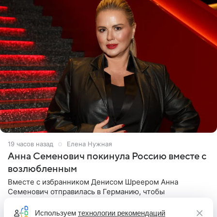
19 часов назад
Елена Нужная
Анна Семенович покинула Россию вместе с
возлюбленным
Вместе с избранником Денисом Шреером Анна
Семенович отправилась в Германию, чтобы
осуществить давнюю мечту. О своем путешествии экс-
солистка «Блестящих» рассказала поклонникам на
Используем
технологии рекомендаций