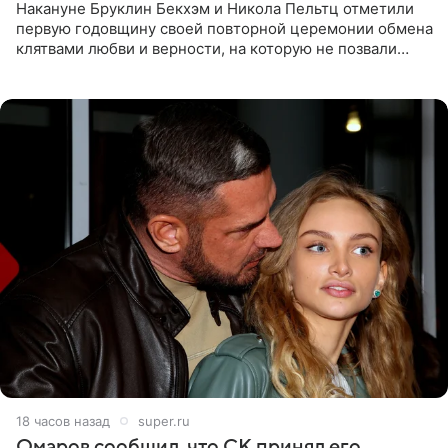
Накануне Бруклин Бекхэм и Никола Пельтц отметили
первую годовщину своей повторной церемонии обмена
клятвами любви и верности, на которую не позвали
никого из клана Бекхэм. По словам инсайдеров, пара
считает это
18 часов назад
super.ru
Омаров сообщил, что СК принял его