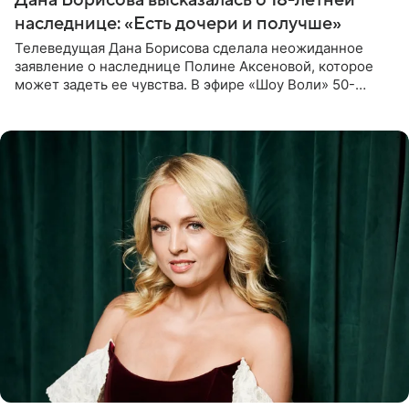
наследнице: «Есть дочери и получше»
Телеведущая Дана Борисова сделала неожиданное
заявление о наследнице Полине Аксеновой, которое
может задеть ее чувства. В эфире «Шоу Воли» 50-
летняя знаменитость откровенно призналась, что не
считает свою дочь