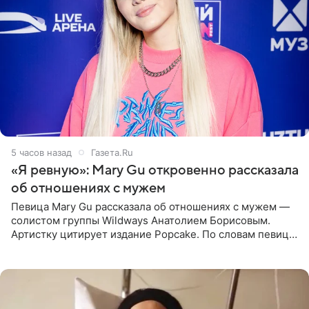
5 часов назад
Газета.Ru
«Я ревную»: Mary Gu откровенно рассказала
об отношениях с мужем
Певица Mary Gu рассказала об отношениях с мужем —
солистом группы Wildways Анатолием Борисовым.
Артистку цитирует издание Popcake. По словам певицы,
залог любви — это принять недостатки другого
человека. Также