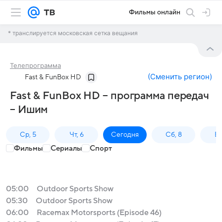
Фильмы онлайн
* транслируется московская сетка вещания
Телепрограмма
(
Сменить регион
)
Fast & FunBox HD
Fast & FunBox HD – программа передач
– Ишим
Ср, 5
Чт, 6
Сегодня
Сб, 8
Вс
Фильмы
Сериалы
Спорт
05:00
Outdoor Sports Show
05:30
Outdoor Sports Show
06:00
Racemax Motorsports (Episode 46)