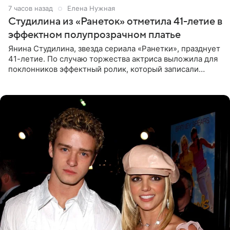
7 часов назад
Елена Нужная
Студилина из «Ранеток» отметила 41-летие в
эффектном полупрозрачном платье
Янина Студилина, звезда сериала «Ранетки», празднует
41-летие. По случаю торжества актриса выложила для
поклонников эффектный ролик, который записали
прошлой ночью. В кадре артистка предстала в
вечернем