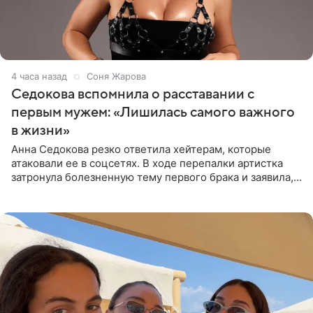
4 часа назад
Соня Жарова
Седокова вспомнила о расставании с
первым мужем: «Лишилась самого важного
в жизни»
Анна Седокова резко ответила хейтерам, которые
атаковали ее в соцсетях. В ходе перепалки артистка
затронула болезненную тему первого брака и заявила,
что чужие судьбы — не ее зона ответственности. От
Валентина