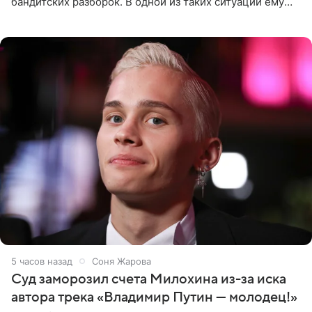
бандитских разборок. В одной из таких ситуаций ему
выдали тяжелый предмет и приказали вступить в драку,
однако он
5 часов назад
Соня Жарова
Суд заморозил счета Милохина из-за иска
автора трека «Владимир Путин — молодец!»