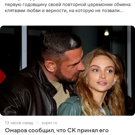
первую годовщину своей повторной церемонии обмена
клятвами любви и верности, на которую не позвали
никого из клана Бекхэм. По словам инсайдеров, пара
считает это
13 часов назад
super.ru
Омаров сообщил, что СК принял его