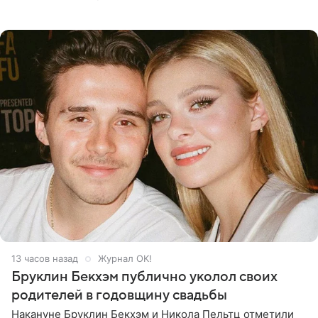
когда один из партнеров требует от другого слишком
многого,
13 часов назад
Журнал OK!
Бруклин Бекхэм публично уколол своих
родителей в годовщину свадьбы
Накануне Бруклин Бекхэм и Никола Пельтц отметили