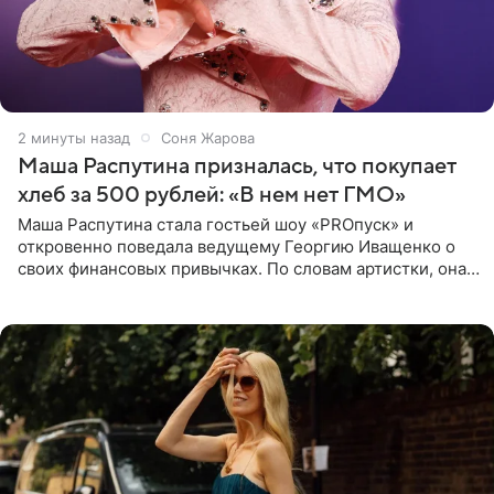
2 минуты назад
Соня Жарова
Маша Распутина призналась, что покупает
хлеб за 500 рублей: «В нем нет ГМО»
Маша Распутина стала гостьей шоу «PROпуск» и
откровенно поведала ведущему Георгию Иващенко о
своих финансовых привычках. По словам артистки, она
давно перестала следить за тратами и может позволить
себе жить,