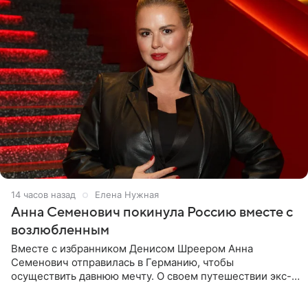
14 часов назад
Елена Нужная
Анна Семенович покинула Россию вместе с
возлюбленным
Вместе с избранником Денисом Шреером Анна
Семенович отправилась в Германию, чтобы
осуществить давнюю мечту. О своем путешествии экс-
солистка «Блестящих» рассказала поклонникам на
личной странице в социальной