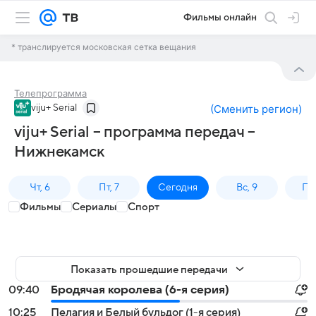
Фильмы онлайн
* транслируется московская сетка вещания
Телепрограмма
viju+ Serial
(
Сменить регион
)
viju+ Serial – программа передач –
Нижнекамск
Чт, 6
Пт, 7
Сегодня
Вс, 9
Пн,
Фильмы
Сериалы
Спорт
Показать прошедшие передачи
09:40
Бродячая королева (6-я серия)
10:25
Пелагия и Белый бульдог (1-я серия)