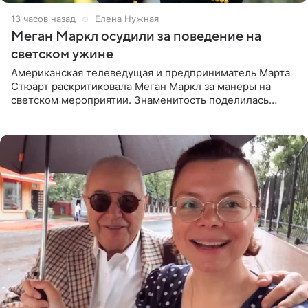
13 часов назад
Елена Нужная
Меган Маркл осудили за поведение на
светском ужине
Американская телеведущая и предприниматель Марта
Стюарт раскритиковала Меган Маркл за манеры на
светском мероприятии. Знаменитость поделилась
деталями личной встречи с герцогиней Сассекской,
пишет PageSix. По