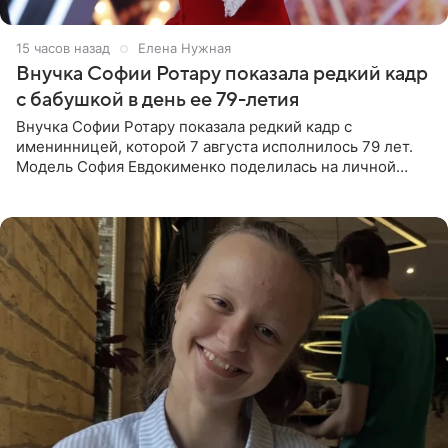
15 часов назад
Елена Нужная
Внучка Софии Ротару показала редкий кадр
с бабушкой в день ее 79-летия
Внучка Софии Ротару показала редкий кадр с
именинницей, которой 7 августа исполнилось 79 лет.
Модель София Евдокименко поделилась на личной
странице в социальной сети фотографией знаменитой
бабушки. На снимке