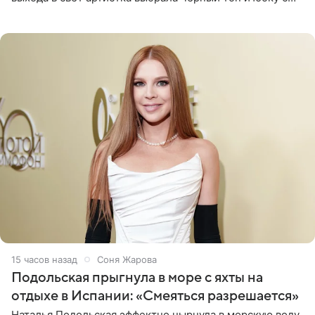
высоким разрезом. Дополнили образ босоножки в тон,
серьги с
15 часов назад
Соня Жарова
Подольская прыгнула в море с яхты на
отдыхе в Испании: «Смеяться разрешается»
Наталья Подольская эффектно нырнула в морскую воду