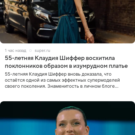
1 час назад
super.ru
55-летняя Клаудия Шиффер восхитила
поклонников образом в изумрудном платье
55-летняя Клаудия Шиффер вновь доказала, что
остаётся одной из самых эффектных супермоделей
своего поколения. Знаменитость в личном блоге
поделилась фотографиями с недавней свадьбы, где
появилась в роли гостьи,