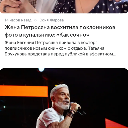
14 часов назад
Соня Жарова
Жена Петросяна восхитила поклонников
фото в купальнике: «Как сочно»
Жена Евгения Петросяна привела в восторг
подписчиков новым снимком с отдыха. Татьяна
Брухунова предстала перед публикой в эффектном
черно-сиреневом монокини, позируя прямо в бассейне.
«Ох, как сочно», «Татьяна,