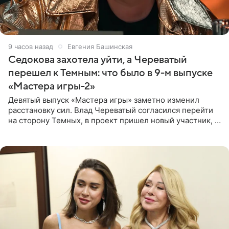
9 часов назад
Евгения Башинская
Седокова захотела уйти, а Череватый
перешел к Темным: что было в 9-м выпуске
«Мастера игры-2»
Девятый выпуск «Мастера игры» заметно изменил
расстановку сил. Влад Череватый согласился перейти
на сторону Темных, в проект пришел новый участник, а
Курбан Омаров и Анна Седокова оказались под таким
давлением.