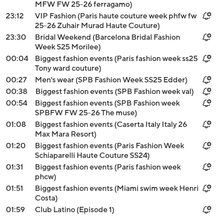
MFW FW 25-26 ferragamo)
23:12
VIP Fashion (Paris haute couture week phfw fw
25-26 Zuhair Murad Haute Couture)
23:30
Bridal Weekend (Barcelona Bridal Fashion
Week S25 Morilee)
00:04
Biggest fashion events (Paris fashion week ss25
Tony ward couture)
00:27
Men's wear (SPB Fashion Week SS25 Edder)
00:38
Biggest fashion events (SPB Fashion week val)
00:54
Biggest fashion events (SPB Fashion week
SPBFW FW 25-26 The muse)
01:08
Biggest fashion events (Caserta Italy Italy 26
Max Mara Resort)
01:20
Biggest fashion events (Paris Fashion Week
Schiaparelli Haute Couture SS24)
01:31
Biggest fashion events (Paris fashion week
phcw)
01:51
Biggest fashion events (Miami swim week Henri
Costa)
01:59
Club Latino (Episode 1)