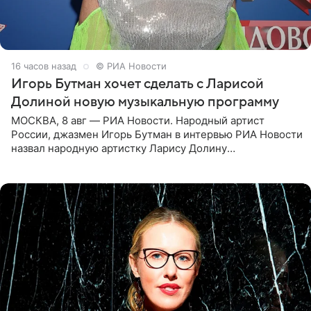
16 часов назад
© РИА Новости
Игорь Бутман хочет сделать с Ларисой
Долиной новую музыкальную программу
МОСКВА, 8 авг — РИА Новости. Народный артист
России, джазмен Игорь Бутман в интервью РИА Новости
назвал народную артистку Ларису Долину
великолепной певицей и рассказал о желании сделать с
ней новую совместную