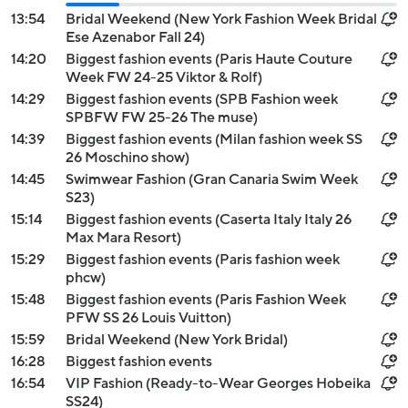
13:54
Bridal Weekend (New York Fashion Week Bridal
Ese Azenabor Fall 24)
14:20
Biggest fashion events (Paris Haute Couture
Week FW 24-25 Viktor & Rolf)
14:29
Biggest fashion events (SPB Fashion week
SPBFW FW 25-26 The muse)
14:39
Biggest fashion events (Milan fashion week SS
26 Moschino show)
14:45
Swimwear Fashion (Gran Canaria Swim Week
S23)
15:14
Biggest fashion events (Caserta Italy Italy 26
Max Mara Resort)
15:29
Biggest fashion events (Paris fashion week
phcw)
15:48
Biggest fashion events (Paris Fashion Week
PFW SS 26 Louis Vuitton)
15:59
Bridal Weekend (New York Bridal)
16:28
Biggest fashion events
16:54
VIP Fashion (Ready-to-Wear Georges Hobeika
SS24)