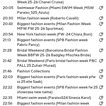
Week 25-26 Chanel Cruise)
20:05
Swimwear Fashion (Miami SWIM Week_MSW
Paraiso_S25_Azulu)
20:30
Milan fashion week (Roberto Cavalli)
20:43
Biggest fashion events (Milan Fashion Week
MFW FW 25-26 Sportmax)
20:54
New York fashion week (FW-24 Chiara_Boni)
21:13
Biggest fashion events (SPB Fashion week
Fabric Fancy)
21:28
Bridal Weekend (Barcelona Bridal Fashion
Week BBFW 25-26 Badgley Mischka Bride)
21:42
Bridal Weekend (Paris bridal fashion week PBC
FALL 25 Zuhair Murad)
21:46
Fashion Collections
22:03
Biggest fashion events (Paris fashion week pfw
ss 25 elie Saab)
22:22
Biggest fashion events (SPB Fashion week fw 25
showcase new name)
22:35
Miami swim week (ParaisoS24 Sinesia Karol)
22:56
Biggest fashion events (Milan fashion week