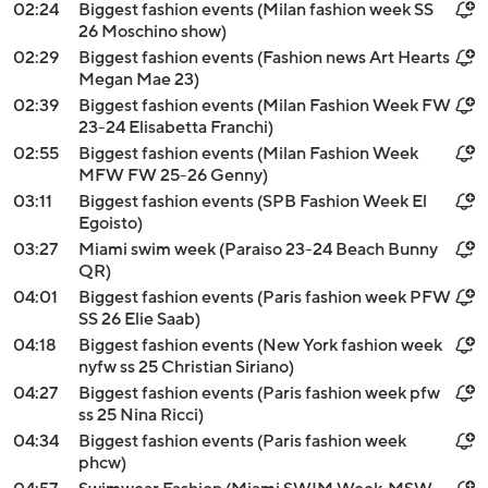
02:24
Biggest fashion events (Milan fashion week SS
26 Moschino show)
02:29
Biggest fashion events (Fashion news Art Hearts
Megan Mae 23)
02:39
Biggest fashion events (Milan Fashion Week FW
23-24 Elisabetta Franchi)
02:55
Biggest fashion events (Milan Fashion Week
MFW FW 25-26 Genny)
03:11
Biggest fashion events (SPB Fashion Week El
Egoisto)
03:27
Miami swim week (Paraiso 23-24 Beach Bunny
QR)
04:01
Biggest fashion events (Paris fashion week PFW
SS 26 Elie Saab)
04:18
Biggest fashion events (New York fashion week
nyfw ss 25 Christian Siriano)
04:27
Biggest fashion events (Paris fashion week pfw
ss 25 Nina Ricci)
04:34
Biggest fashion events (Paris fashion week
phcw)