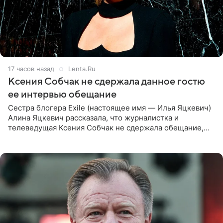
17 часов назад
Lenta.Ru
Ксения Собчак не сдержала данное гостю
ее интервью обещание
Сестра блогера Exile (настоящее имя — Илья Яцкевич)
Алина Яцкевич рассказала, что журналистка и
телеведущая Ксения Собчак не сдержала обещание,
которое дала ему во время интервью с ним. Об этом она
заявила в