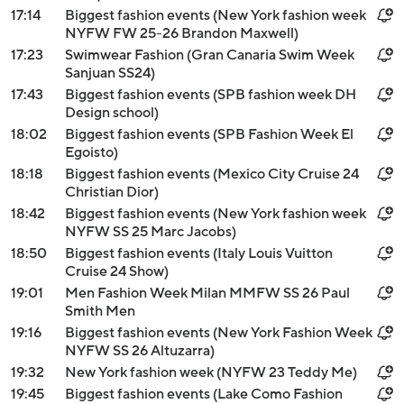
17:14
Biggest fashion events (New York fashion week
NYFW FW 25-26 Brandon Maxwell)
17:23
Swimwear Fashion (Gran Canaria Swim Week
Sanjuan SS24)
17:43
Biggest fashion events (SPB fashion week DH
Design school)
18:02
Biggest fashion events (SPB Fashion Week El
Egoisto)
18:18
Biggest fashion events (Mexico City Cruise 24
Christian Dior)
18:42
Biggest fashion events (New York fashion week
NYFW SS 25 Marc Jacobs)
18:50
Biggest fashion events (Italy Louis Vuitton
Cruise 24 Show)
19:01
Men Fashion Week Milan MMFW SS 26 Paul
Smith Men
19:16
Biggest fashion events (New York Fashion Week
NYFW SS 26 Altuzarra)
19:32
New York fashion week (NYFW 23 Teddy Me)
19:45
Biggest fashion events (Lake Como Fashion