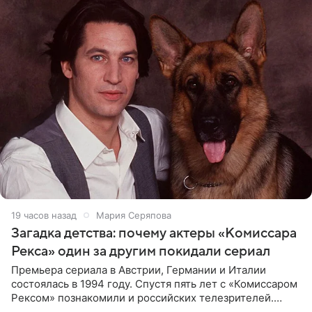
19 часов назад
Мария Серяпова
Загадка детства: почему актеры «Комиссара
Рекса» один за другим покидали сериал
Премьера сериала в Австрии, Германии и Италии
состоялась в 1994 году. Спустя пять лет с «Комиссаром
Рексом» познакомили и российских телезрителей.
Необычайно умная собака мгновенно влюбляла в себя