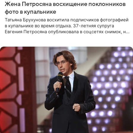
Жена Петросяна восхищение поклонников
фото в купальнике
Татьяна Брухунова восхитила подписчиков фотографией
в купальнике во время отдыха. 37-летняя супруга
Евгения Петросяна опубликовала в соцсетях снимок, на
котором позирует у бассейна в белоснежном монокини
с