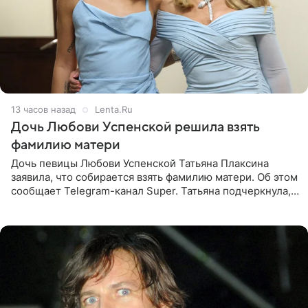
13 часов назад
Lenta.Ru
Дочь Любови Успенской решила взять
фамилию матери
Дочь певицы Любови Успенской Татьяна Плаксина
заявила, что собирается взять фамилию матери. Об этом
сообщает Telegram-канал Super. Татьяна подчеркнула,
что приняла решение о смене фамилии, поскольку
именно от