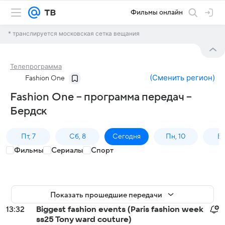
Фильмы онлайн
* транслируется московская сетка вещания
Телепрограмма
(
Сменить регион
)
Fashion One
Fashion One – программа передач –
Бердск
Пт, 7
Сб, 8
Сегодня
Пн, 10
Вт,
Фильмы
Сериалы
Спорт
Показать прошедшие передачи
13:32
Biggest fashion events (Paris fashion week
ss25 Tony ward couture)