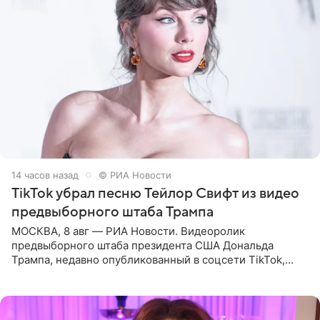
14 часов назад
© РИА Новости
TikTok убрал песню Тейлор Свифт из видео
предвыборного штаба Трампа
МОСКВА, 8 авг — РИА Новости. Видеоролик
предвыборного штаба президента США Дональда
Трампа, недавно опубликованный в соцсети TikTok,
остался без звуковой дорожки в виде песни August
(«Август») американской