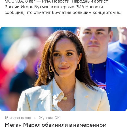
МОСКВА, 8 авг — РИА Новости. Народный артист
России Игорь Бутман в интервью РИА Новости
сообщил, что отметит 65-летие большим концертом в
Кремлевском дворце, а вместе с ним на сцену выйдут
его друзья —
15 часов назад
Журнал OK!
Меган Маркл обвинили в намеренном