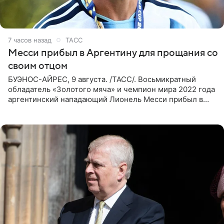
7 часов назад
ТАСС
Месси прибыл в Аргентину для прощания со
своим отцом
БУЭНОС-АЙРЕС, 9 августа. /ТАСС/. Восьмикратный
обладатель «Золотого мяча» и чемпион мира 2022 года
аргентинский нападающий Лионель Месси прибыл в
Аргентину для участия в церемонии прощания со своим
отцом. Об