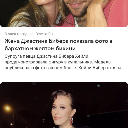
3 часа назад
Газета.Ru
Жена Джастина Бибера показала фото в
бархатном желтом бикини
Супруга певца Джастина Бибера Хейли
продемонстрирвала фигуру в купальнике. Модель
опубликовала фото в своем блоге. Хейли Бибер стояла
перед зеркалом в желтом крошечном бархатном
бикини, которое дополнила