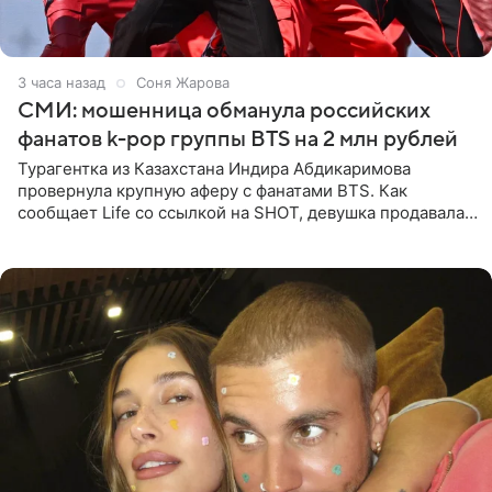
3 часа назад
Соня Жарова
СМИ: мошенница обманула российских
фанатов k-pop группы BTS на 2 млн рублей
Турагентка из Казахстана Индира Абдикаримова
провернула крупную аферу с фанатами BTS. Как
сообщает Life со ссылкой на SHOT, девушка продавала
поддельные туры на концерт группы в Пусане. По
данным издания,