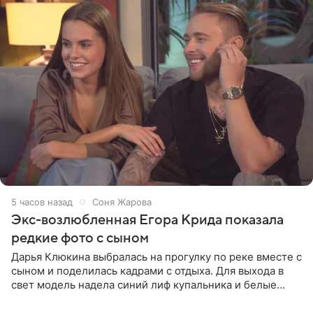
5 часов назад
Соня Жарова
Экс-возлюбленная Егора Крида показала
редкие фото с сыном
Дарья Клюкина выбралась на прогулку по реке вместе с
сыном и поделилась кадрами с отдыха. Для выхода в
свет модель надела синий лиф купальника и белые
шорты, дополнив образ солнцезащитными очками.
Волосы