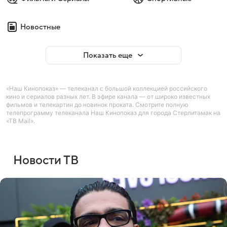
Новостные
Показать еще
«Наш Кинопоказ» — телеканал с большой коллекцией российского
кино и сериалов разных лет. В эфире канала — от широко известных
фильмов и телекартин до новинок проката. Смотрите полную
телепрограмму телеканала Наш Кинопоказ для города Стерлитамак на
«ТВ Mail».
Новости ТВ