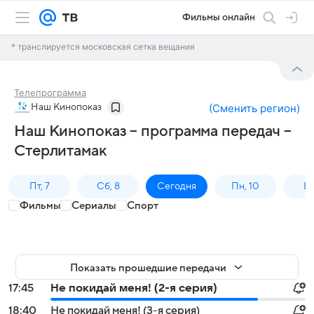
Фильмы онлайн
* транслируется московская сетка вещания
Телепрограмма
Наш Кинопоказ
(
Сменить регион
)
Наш Кинопоказ – программа передач –
Стерлитамак
Пт, 7
Сб, 8
Сегодня
Пн, 10
Вт,
Фильмы
Сериалы
Спорт
Показать прошедшие передачи
17:45
Не покидай меня! (2-я серия)
18:40
Не покидай меня! (3-я серия)