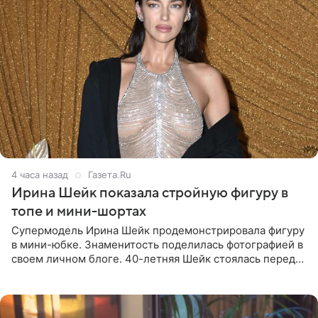
4 часа назад
Газета.Ru
Ирина Шейк показала стройную фигуру в
топе и мини-шортах
Супермодель Ирина Шейк продемонстрировала фигуру
в мини-юбке. Знаменитость поделилась фотографией в
своем личном блоге. 40-летняя Шейк стоялась перед
зеркалом в черном топе с кружевом, который
дополнила