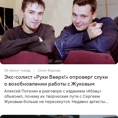
59 минут назад
Соня Жарова
Экс-солист «Руки Вверх!» опроверг слухи
о возобновлении работы с Жуковым
Алексей Потехин в разговоре с изданием «Абзац»
объяснил, почему их творческие пути с Сергеем
Жуковым больше не пересекутся. Недавно артисты
воссоединились на большом концерте «30 нам уже!»,
который прошел в