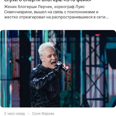
Жених блогерши Лерчек, хореограф Луис
Сквиччиарини, вышел на связь с поклонниками и
жестко отреагировал на распространившиеся в сети
слухи о смерти Валерии Чекалиной. «Это фейк! Я в
шоке, что такие люди
2 часа назад
Соня Жарова