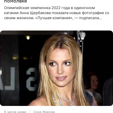
помолвке
Олимпийская чемпионка 2022 года в одиночном
катании Анна Щербакова показала новые фотографии со
своим женихом. «Лучшая компания», — подписала
снимки звезда льда. Напомним, 19 июля Щербакова
объявила о помолвке.
6 часов назад
Соня Жарова