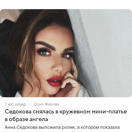
причин переезда на Бали стало желание оградить
старшего сына от
1 час назад
Соня Жарова
Седокова снялась в кружевном мини-платье
в образе ангела
Анна Седокова выложила ролик, в котором показала