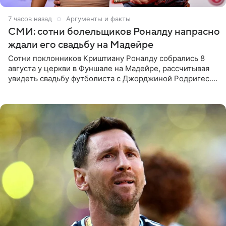
7 часов назад
Аргументы и факты
СМИ: сотни болельщиков Роналду напрасно
ждали его свадьбу на Мадейре
Сотни поклонников Криштиану Роналду собрались 8
августа у церкви в Фуншале на Мадейре, рассчитывая
увидеть свадьбу футболиста с Джорджиной Родригес.
Однако знаменитая пара на церемонии не появилась —
вместо них