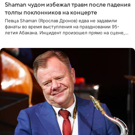
Shaman чудом избежал травм после падения
толпы поклонников на концерте
Певца Shaman (Ярослав Дронов) едва не задавили
фанаты во время выступления на праздновании 95-
летия Абакана. Инцидент произошел прямо на сцене,
подробности сообщает «Абзац». Толпа поклонников
навалилась на