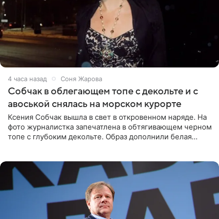
4 часа назад
Соня Жарова
Собчак в облегающем топе с декольте и с
авоськой снялась на морском курорте
Ксения Собчак вышла в свет в откровенном наряде. На
фото журналистка запечатлена в обтягивающем черном
топе с глубоким декольте. Образ дополнили белая
юбка-миди, вьетнамки на платформе и соломенная
шляпа.