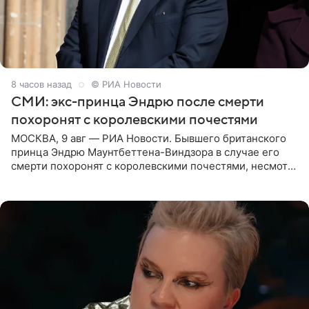
8 часов назад
© РИА Новости
СМИ: экс-принца Эндрю после смерти
похоронят с королевскими почестями
МОСКВА, 9 авг — РИА Новости. Бывшего британского
принца Эндрю Маунтбеттена-Виндзора в случае его
смерти похоронят с королевскими почестями, несмотря
на лишение всех титулов, сообщает Daily Mail со
ссылкой на