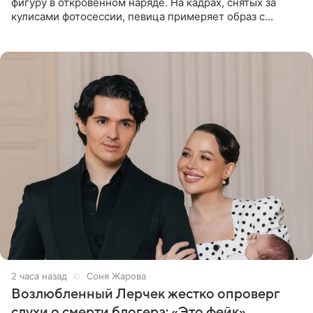
фигуру в откровенном наряде. На кадрах, снятых за
кулисами фотосессии, певица примеряет образ с
ангельскими крыльями за спиной. Главным акцентом
наряда стало
2 часа назад
Соня Жарова
Возлюбленный Лерчек жестко опроверг
слухи о смерти блогера: «Это фейк»