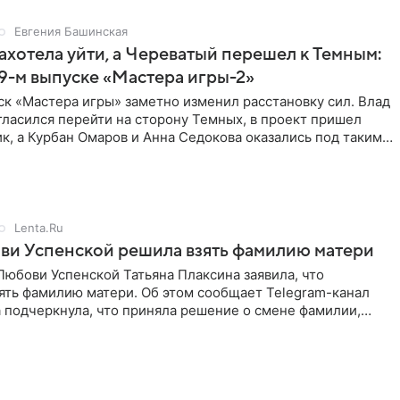
Евгения Башинская
ахотела уйти, а Череватый перешел к Темным:
 9-м выпуске «Мастера игры-2»
к «Мастера игры» заметно изменил расстановку сил. Влад
ласился перейти на сторону Темных, в проект пришел
к, а Курбан Омаров и Анна Седокова оказались под таким
Lenta.Ru
ви Успенской решила взять фамилию матери
юбови Успенской Татьяна Плаксина заявила, что
ять фамилию матери. Об этом сообщает Telegram-канал
а подчеркнула, что приняла решение о смене фамилии,
енно от