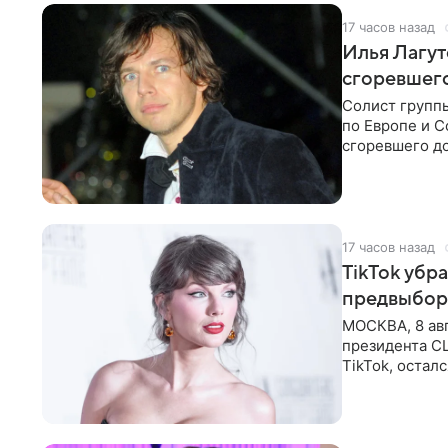
17 часов назад
Илья Лагут
сгоревшег
Солист групп
по Европе и 
сгоревшего до
Shot. В рамка
17 часов назад
TikTok убр
предвыбор
МОСКВА, 8 ав
президента С
TikTok, остал
американской