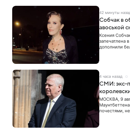
42 минуты наза
Собчак в о
авоськой с
Ксения Собчак
запечатлена в
дополнили бе
шляпа.
4 часа назад
СМИ: экс-п
королевск
МОСКВА, 9 ав
Маунтбеттена-
почестями, не
ссылкой на