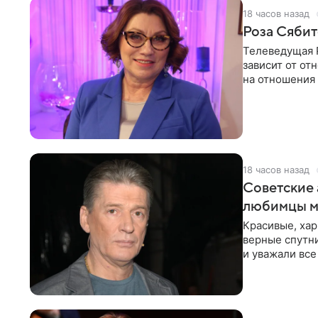
18 часов назад
Роза Сябит
Телеведущая Р
зависит от о
на отношения
канала на
18 часов назад
Советские 
любимцы м
Красивые, ха
верные спутни
и уважали все
в