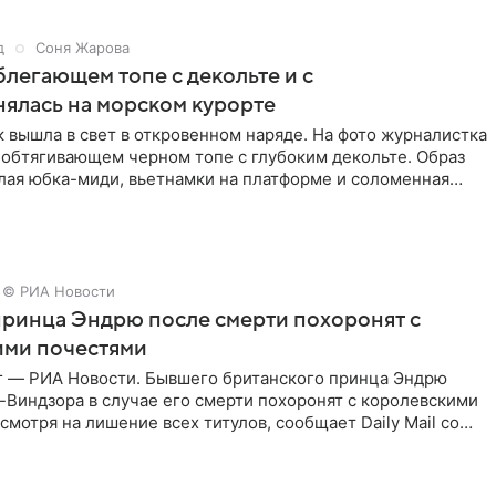
д
Соня Жарова
блегающем топе с декольте и с
нялась на морском курорте
 вышла в свет в откровенном наряде. На фото журналистка
 обтягивающем черном топе с глубоким декольте. Образ
лая юбка-миди, вьетнамки на платформе и соломенная
© РИА Новости
ринца Эндрю после смерти похоронят с
ими почестями
г — РИА Новости. Бывшего британского принца Эндрю
Виндзора в случае его смерти похоронят с королевскими
смотря на лишение всех титулов, сообщает Daily Mail со