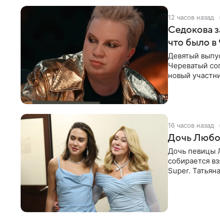
12 часов назад
Седокова з
что было в
Девятый выпус
Череватый сог
новый участни
давлением.
16 часов назад
Дочь Любо
Дочь певицы Л
собирается вз
Super. Татьян
поскольку им