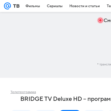
Фильмы
Сериалы
Новости и статьи
Те
См
* трансл
Телепрограмма
BRIDGE TV Deluxe HD – програм