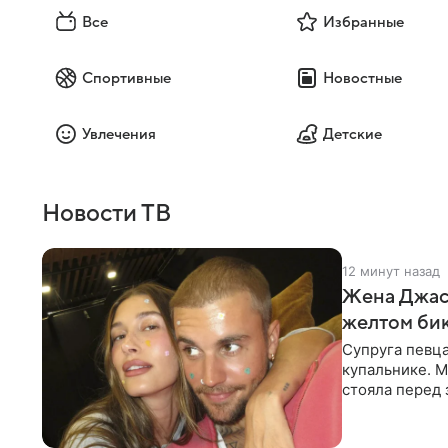
Все
Избранные
Спортивные
Новостные
Увлечения
Детские
Новости ТВ
12 минут назад
Жена Джаст
желтом би
Супруга певц
купальнике. М
стояла перед
дополнила