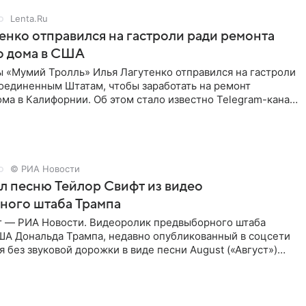
Lenta.Ru
енко отправился на гастроли ради ремонта
о дома в США
ы «Мумий Тролль» Илья Лагутенко отправился на гастроли
Соединенным Штатам, чтобы заработать на ремонт
ма в Калифорнии. Об этом стало известно Telegram-каналу
х
© РИА Новости
ал песню Тейлор Свифт из видео
ного штаба Трампа
г — РИА Новости. Видеоролик предвыборного штаба
ША Дональда Трампа, недавно опубликованный в соцсети
ся без звуковой дорожки в виде песни August («Август»)