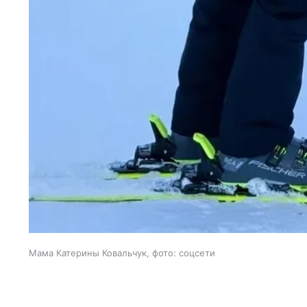
Мама Катерины Ковальчук, фото: соцсети