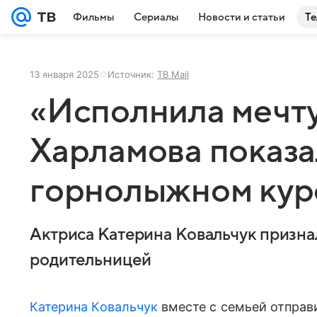
Фильмы
Сериалы
Новости и статьи
Те
13 января 2025
Источник:
ТВ Mail
«Исполнила мечту
Харламова показа
горнолыжном кур
Актриса Катерина Ковальчук признал
родительницей
Катерина Ковальчук
вместе с семьей отправ